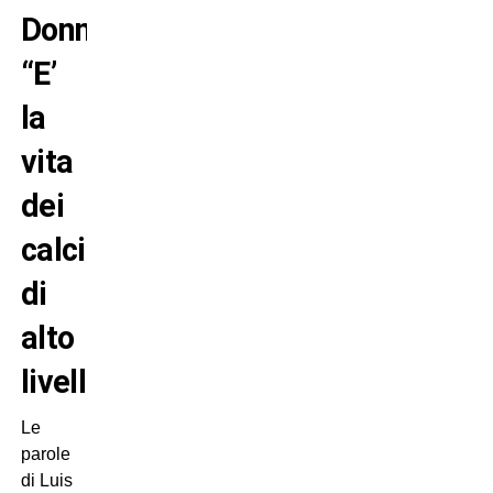
Donnarumma:
“E’
la
vita
dei
calciatori
di
alto
livello”
Le
parole
di Luis