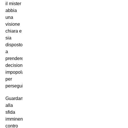
il mister
abbia
una
visione
chiara e
sia
disposto
a
prendere
decisioni
impopolari
per
perseguirla.
Guardando
alla
sfida
imminente
contro