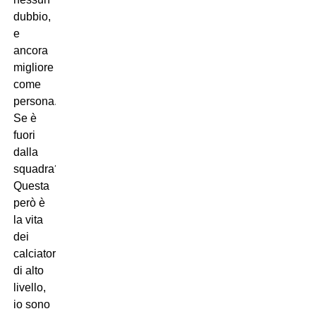
dubbio,
e
ancora
migliore
come
persona.
Se è
fuori
dalla
squadra?
Questa
però è
la vita
dei
calciatori
di alto
livello,
io sono