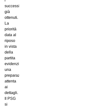
i
successi
già
ottenuti.
La
priorità
data al
riposo
in vista
della
partita
evidenzia
una
preparazione
attenta
ai
dettagli.
Il PSG
si