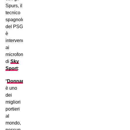
Spurs, il
tecnico
spagnolo
del PSG
è
intervenuto
ai
microfoni
di
Sky
Sport
:
“
Donnarumma
è uno
dei
migliori
portieri
al
mondo,
nessun