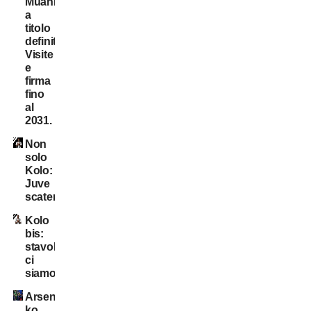
Muani:
a
titolo
definitivo!
Visite
e
firma
fino
al
2031.
Non
solo
Kolo:
Juve
scatenata!
Kolo
bis:
stavolta
ci
siamo?
Arsenal
ko,