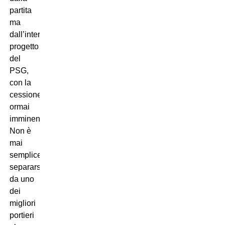
partita
ma
dall’intero
progetto
del
PSG,
con la
cessione
ormai
imminente.
Non è
mai
semplice
separarsi
da uno
dei
migliori
portieri