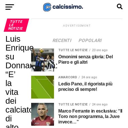
TUTTE
LE
ADVERTISEMENT
NOTIZIE
Luis
RECENTI
POPOLARI
Enrique
TUTTE LE NOTIZIE
23 ore ago
su
Omonimi senza gloria: Del
Piero e gli altri
Donnarumma:
“E’
AMARCORD
24 ore ago
la
Ledio Pano, il rigorista più
preciso di sempre!
vita
dei
TUTTE LE NOTIZIE
24 ore ago
calciatori
Marco Ferrante in esclusiva: “Il
di
Toro non programma, la Juve
invece…”
alto