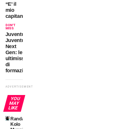
“E’ il
mio
capitano”
DON'T
MISS
Juventus-
Juventus
Next
Gen: le
ultimissime
di
formazione
ADVERTISEMENT
YOU
MAY
LIKE
Randal
Kolo