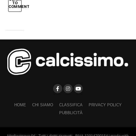
TO
COMMENT
HOME
CHI SIAMO
CLASSIFICA
PRIVACY POLICY
PUBBLICITÀ
Mediacinque Srl - Tutti i diritti riservati - P.IVA 12914790154 | made with