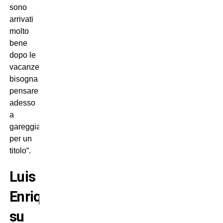
sono
arrivati
molto
bene
dopo le
vacanze,
bisogna
pensare
adesso
a
gareggiare
per un
titolo“.
Luis
Enrique
su