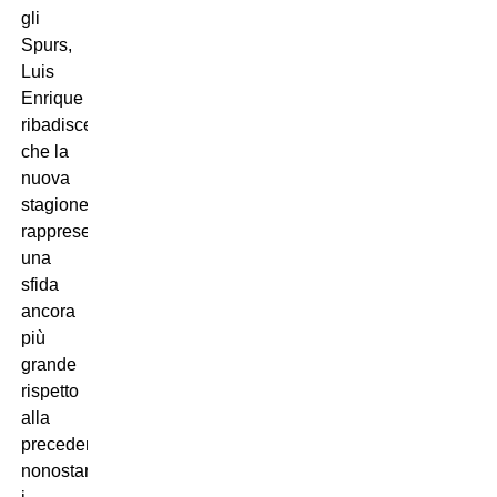
gli
Spurs,
Luis
Enrique
ribadisce
che la
nuova
stagione
rappresenta
una
sfida
ancora
più
grande
rispetto
alla
precedente,
nonostante