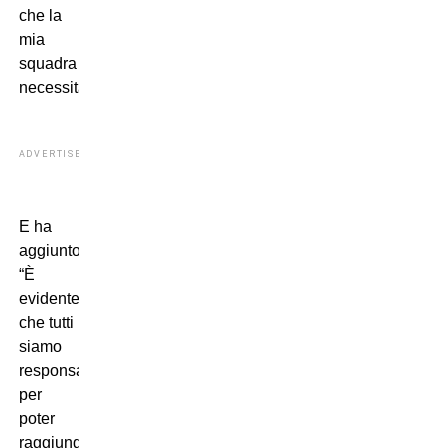
che la
mia
squadra
necessita”.
ADVERTISEMENT
E ha
aggiunto:
“È
evidente
che tutti
siamo
responsabili
per
poter
raggiungere