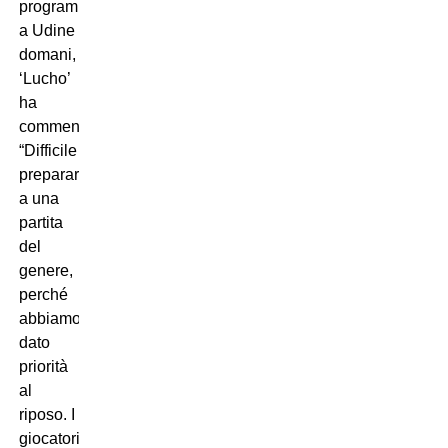
programma
a Udine
domani,
‘Lucho’
ha
commentato:
“Difficile
prepararsi
a una
partita
del
genere,
perché
abbiamo
dato
priorità
al
riposo. I
giocatori