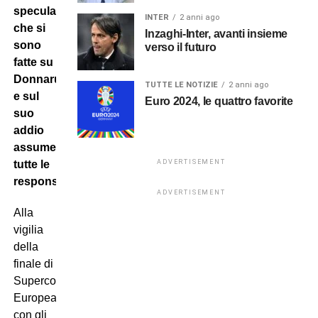
speculazioni
INTER
2 anni ago
che si
Inzaghi-Inter, avanti insieme
sono
verso il futuro
fatte su
Donnarumma
TUTTE LE NOTIZIE
2 anni ago
e sul
Euro 2024, le quattro favorite
suo
addio
assumendosi
ADVERTISEMENT
tutte le
responsabilità.
ADVERTISEMENT
Alla
vigilia
della
finale di
Supercoppa
Europea
con gli