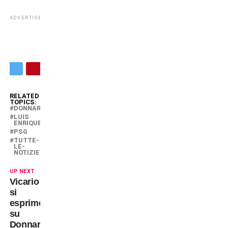
ADVERTISEMENT
RELATED
TOPICS:
DONNARUMMA
LUIS
ENRIQUE
PSG
TUTTE-
LE-
NOTIZIE
UP NEXT
Vicario
si
esprime
su
Donnarumma: