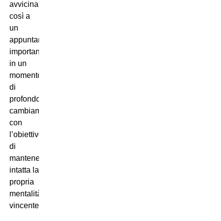
avvicina
così a
un
appuntamento
importante
in un
momento
di
profondo
cambiamento,
con
l’obiettivo
di
mantenere
intatta la
propria
mentalità
vincente.