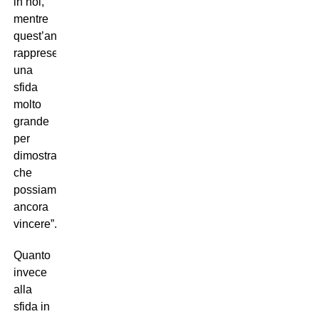
in noi,
mentre
quest’anno
rappresenta
una
sfida
molto
grande
per
dimostrare
che
possiamo
ancora
vincere”.
Quanto
invece
alla
sfida in