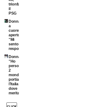
trionfa
il
PSG
Donnarumma
a
cuore
aperto:
“Mi
sento
responsabile”
Donnarumma:
“Ho
perso
2
mondiali,
portiamo
l’Italia
dove
merita”
CLICK