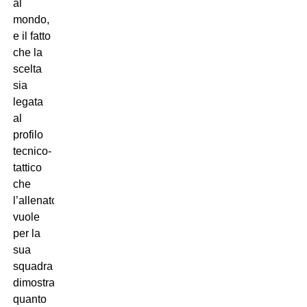
al
mondo,
e il fatto
che la
scelta
sia
legata
al
profilo
tecnico-
tattico
che
l’allenatore
vuole
per la
sua
squadra
dimostra
quanto