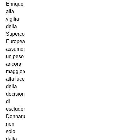
Enrique
alla
vigilia
della
Supercoppa
Europea
assumono
un peso
ancora
maggiore
alla luce
della
decisione
di
escludere
Donnarumma
non
solo
dalla