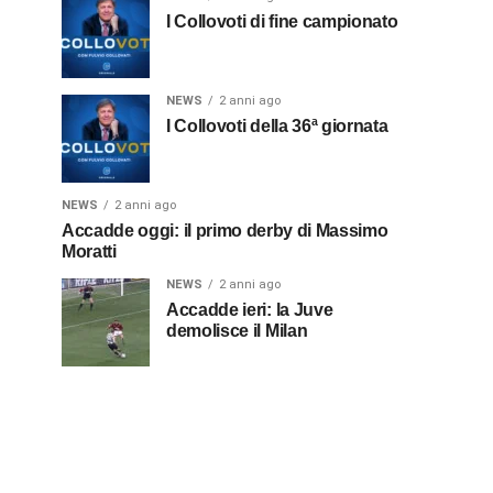
I Collovoti di fine campionato
NEWS
2 anni ago
I Collovoti della 36ª giornata
NEWS
2 anni ago
Accadde oggi: il primo derby di Massimo
Moratti
NEWS
2 anni ago
Accadde ieri: la Juve
demolisce il Milan