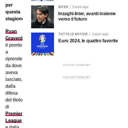
per
INTER
2 anni ago
questa
Inzaghi-Inter, avanti insieme
stagione.
verso il futuro
Ryan
TUTTE LE NOTIZIE
2 anni ago
Gravenberch
Euro 2024, le quattro favorite
è pronto
a
riprendere
da dove
ADVERTISEMENT
aveva
ADVERTISEMENT
lasciato,
dalla
difesa
del titolo
di
Premier
League
e dalla