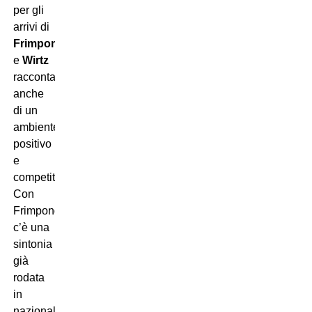
per gli
arrivi di
Frimpong
e
Wirtz
racconta
anche
di un
ambiente
positivo
e
competitivo.
Con
Frimpong,
c’è una
sintonia
già
rodata
in
nazionale,