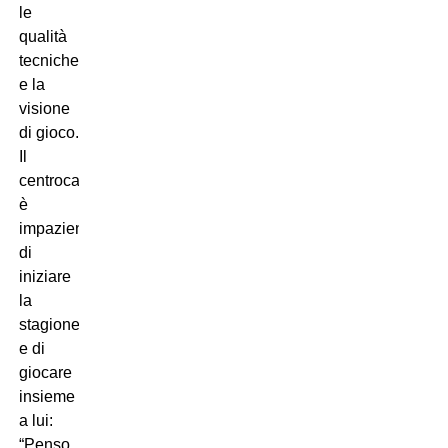
le
qualità
tecniche
e la
visione
di gioco.
Il
centrocampista
è
impaziente
di
iniziare
la
stagione
e di
giocare
insieme
a lui:
“Penso