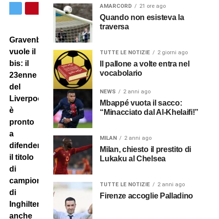
AMARCORD
21 ore ago
Quando non esisteva la
traversa
Gravenberch
vuole il
TUTTE LE NOTIZIE
2 giorni ago
bis: il
Il pallone a volte entra nel
vocabolario
23enne
del
NEWS
2 anni ago
Liverpool
Mbappé vuota il sacco:
è
“Minacciato dal Al-Khelaifi!”
pronto
a
MILAN
2 anni ago
difendere
Milan, chiesto il prestito di
il titolo
Lukaku al Chelsea
di
campione
TUTTE LE NOTIZIE
2 anni ago
di
Firenze accoglie Palladino
Inghilterra
anche