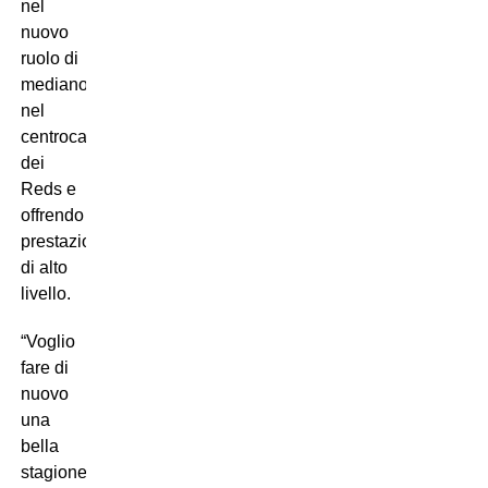
nel
nuovo
ruolo di
mediano
nel
centrocampo
dei
Reds e
offrendo
prestazioni
di alto
livello.
“Voglio
fare di
nuovo
una
bella
stagione.