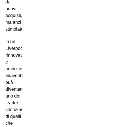
dai
nuovi
acquisti,
ma anzi
stimolato.
In un
Liverpool
rinnovato
e
ambizioso,
Gravenberch
può
diventare
uno dei
leader
silenziosi,
di quelli
che