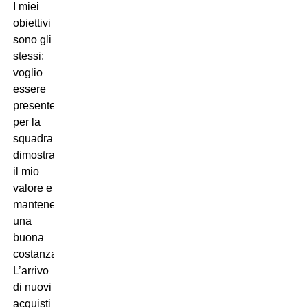
I miei
obiettivi
sono gli
stessi:
voglio
essere
presente
per la
squadra,
dimostrare
il mio
valore e
mantenere
una
buona
costanza”.
L’arrivo
di nuovi
acquisti