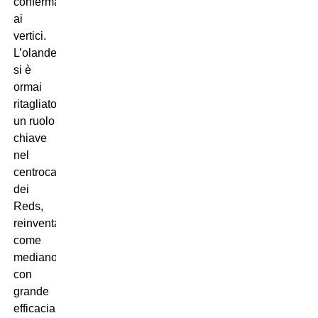
confermarsi
ai
vertici.
L’olandese
si è
ormai
ritagliato
un ruolo
chiave
nel
centrocampo
dei
Reds,
reinventandosi
come
mediano
con
grande
efficacia.