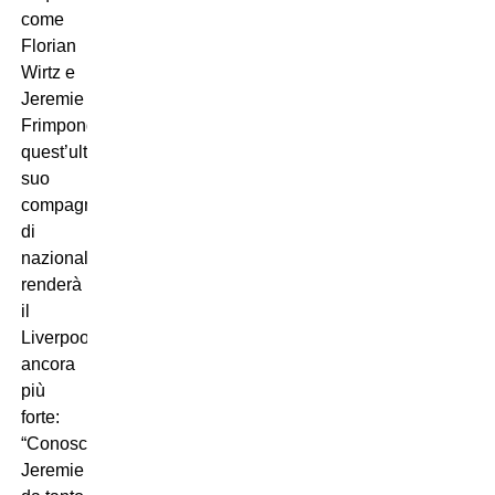
come
Florian
Wirtz e
Jeremie
Frimpong,
quest’ultimo
suo
compagno
di
nazionale,
renderà
il
Liverpool
ancora
più
forte:
“Conosco
Jeremie