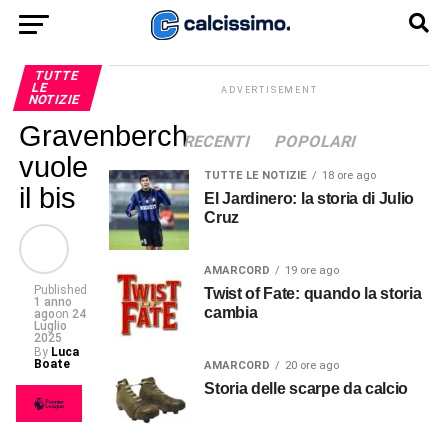
TUTTE
LE
ADVERTISEMENT
NOTIZIE
Gravenberch
RECENTI
POPOLARI
vuole
TUTTE LE NOTIZIE
18 ore ago
il bis
El Jardinero: la storia di Julio
Cruz
AMARCORD
19 ore ago
Published
Twist of Fate: quando la storia
1 anno
cambia
ago
on
24
Luglio
2025
By
Luca
Boate
AMARCORD
20 ore ago
Storia delle scarpe da calcio