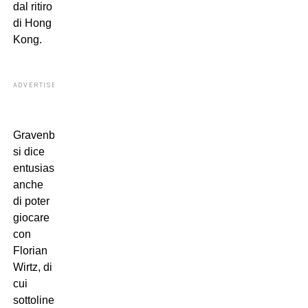
dal ritiro
di Hong
Kong.
ADVERTISEMENT
Gravenberch
si dice
entusiasta
anche
di poter
giocare
con
Florian
Wirtz, di
cui
sottolinea