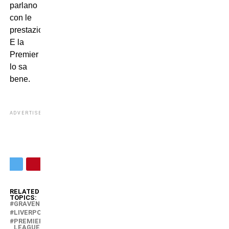
parlano
con le
prestazioni.
E la
Premier
lo sa
bene.
ADVERTISEMENT
RELATED
TOPICS:
GRAVENBERCH
LIVERPOOL
PREMIER
LEAGUE