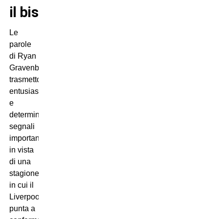
il bis
Le
parole
di Ryan
Gravenberch
trasmettono
entusiasmo
e
determinazione,
segnali
importanti
in vista
di una
stagione
in cui il
Liverpool
punta a