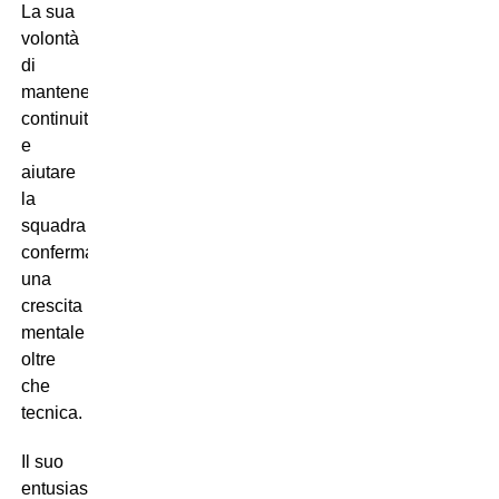
La sua
volontà
di
mantenere
continuità
e
aiutare
la
squadra
conferma
una
crescita
mentale
oltre
che
tecnica.
Il suo
entusiasmo