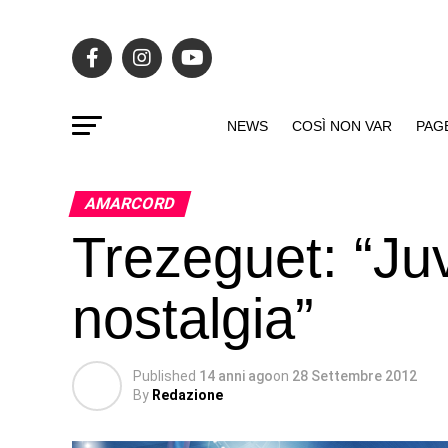
NEWS
COSÌ NON VAR
PAG
AMARCORD
Trezeguet: “Ju
nostalgia”
Published
14 anni ago
on
28 Settembre 2012
By
Redazione