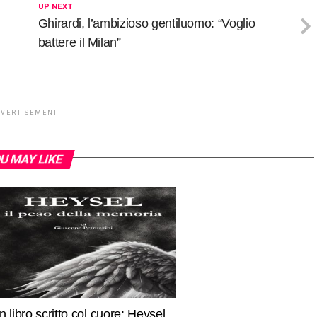
UP NEXT
Ghirardi, l’ambizioso gentiluomo: “Voglio
battere il Milan”
DVERTISEMENT
U MAY LIKE
n libro scritto col cuore: Heysel,