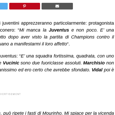
li juventini apprezzeranno particolarmente: protagonista
conero: “
Mi manca la
Juventus
e non poco. E’ una
utto dopo aver visto la partita di Champions contro il
ano a manifestarmi il loro affetto
“.
uventus: “
E’ una squadra fortissima, quadrata, con uno
e
Vucinic
sono due fuoriclasse assoluti.
Marchisio
non
vanissimo ed ero certo che avrebbe sfondato.
Vidal
poi è
DVERTISEMENT
, può ripete i fasti di Mourinho. Mi spiace per la vicenda