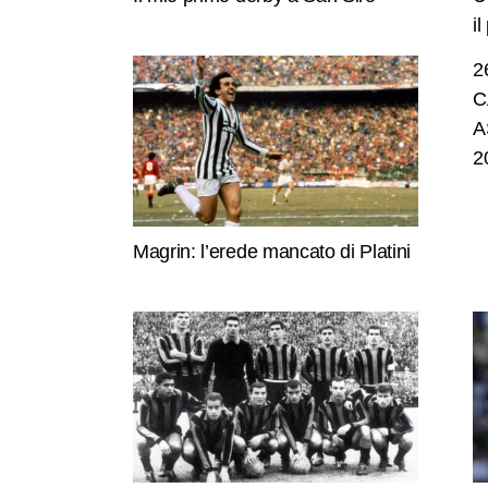
i
2
C
A
2
Magrin: l’erede mancato di Platini