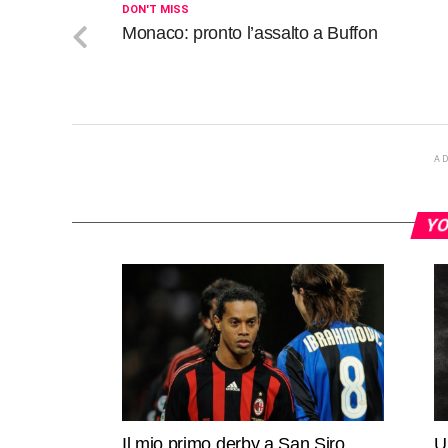
DON'T MISS
Monaco: pronto l’assalto a Buffon
A
YO
Il mio primo derby a San Siro
U