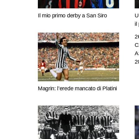
Il mio primo derby a San Siro
U
i
2
C
A
2
Magrin: l’erede mancato di Platini