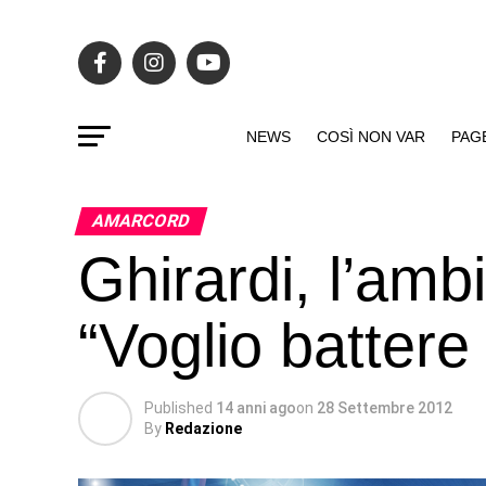
NEWS
COSÌ NON VAR
PAG
AMARCORD
Ghirardi, l’amb
“Voglio battere 
Published
14 anni ago
on
28 Settembre 2012
By
Redazione