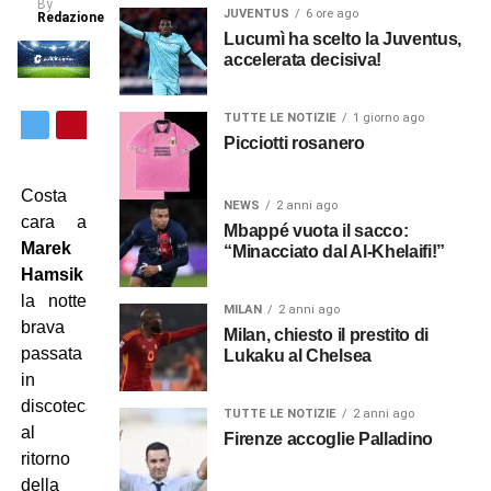
By
JUVENTUS
6 ore ago
Redazione
Lucumì ha scelto la Juventus,
accelerata decisiva!
TUTTE LE NOTIZIE
1 giorno ago
Picciotti rosanero
Costa
NEWS
2 anni ago
cara a
Mbappé vuota il sacco:
Marek
“Minacciato dal Al-Khelaifi!”
Hamsik
la notte
MILAN
2 anni ago
brava
Milan, chiesto il prestito di
passata
Lukaku al Chelsea
in
discoteca
TUTTE LE NOTIZIE
2 anni ago
al
Firenze accoglie Palladino
ritorno
della