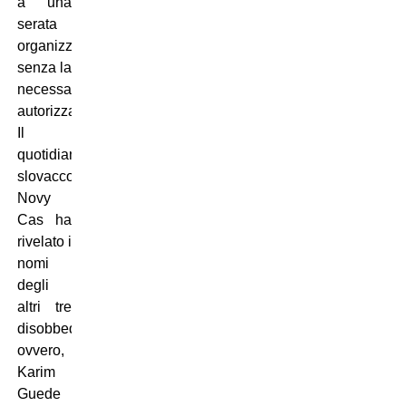
a una
serata
organizzata
senza la
necessaria
autorizzazione.
Il
quotidiano
slovacco
Novy
Cas ha
rivelato i
nomi
degli
altri tre
disobbedienti,
ovvero,
Karim
Guede