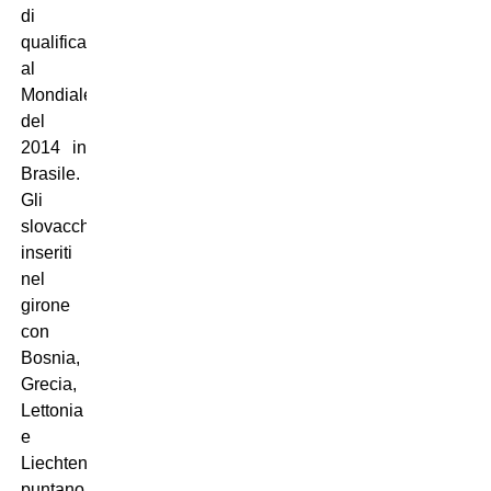
di
qualificazione
al
Mondiale
del
2014 in
Brasile.
Gli
slovacchi
inseriti
nel
girone
con
Bosnia,
Grecia,
Lettonia
e
Liechtenstein
puntano