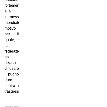
fortemente
alla
kermesse
mondiale,
motivo
per il
quale,
la
federazione,
ha
deciso
di usare
il pugno
duro
contro i
trasgressori.