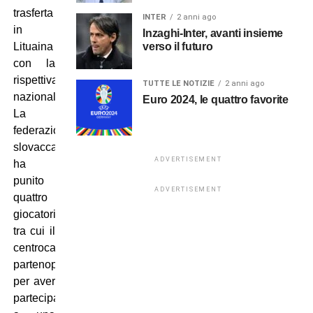
trasferta
INTER
2 anni ago
in
Inzaghi-Inter, avanti insieme
verso il futuro
Lituaina
con la
rispettiva
TUTTE LE NOTIZIE
2 anni ago
nazionale.
Euro 2024, le quattro favorite
La
federazione
slovacca
ADVERTISEMENT
ha
punito
ADVERTISEMENT
quattro
giocatori
tra cui il
centrocampista
partenopeo,
per aver
partecipato