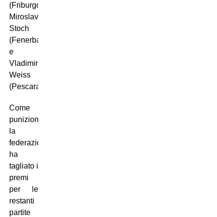
(Friburgo),
Miroslav
Stoch
(Fenerbahce)
e
Vladimir
Weiss
(Pescara).
Come
punizione
la
federazione
ha
tagliato i
premi
per le
restanti
partite