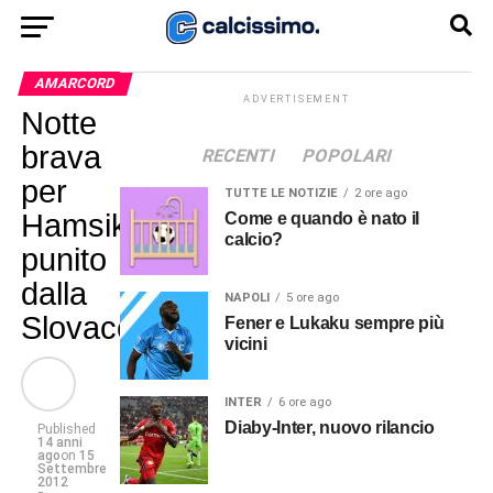
AMARCORD
ADVERTISEMENT
Notte
brava
RECENTI
POPOLARI
per
TUTTE LE NOTIZIE
2 ore ago
Hamsik:
Come e quando è nato il
calcio?
punito
dalla
NAPOLI
5 ore ago
Slovacchia
Fener e Lukaku sempre più
vicini
INTER
6 ore ago
Diaby-Inter, nuovo rilancio
Published
14 anni
ago
on
15
Settembre
2012