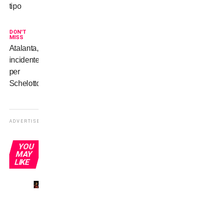
tipo
DON'T
MISS
Atalanta,
incidente
per
Schelotto
ADVERTISEMENT
YOU
MAY
LIKE
Il mio
primo
derby