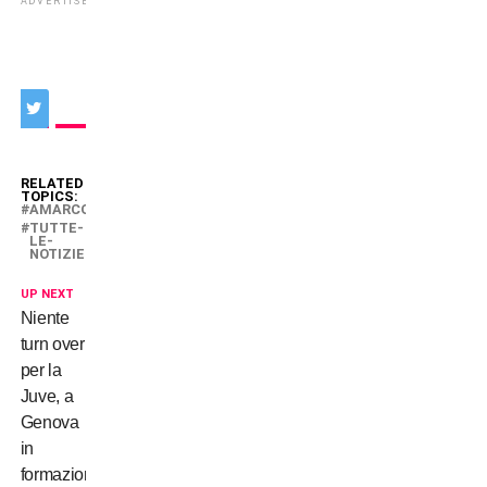
ADVERTISEMENT
RELATED
TOPICS:
AMARCORD
TUTTE-
LE-
NOTIZIE
UP NEXT
Niente
turn over
per la
Juve, a
Genova
in
formazione