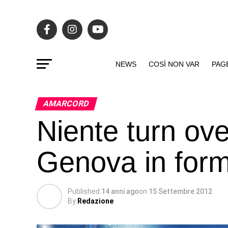
NEWS
COSÌ NON VAR
PAG
AMARCORD
Niente turn ove
Genova in form
Published
14 anni ago
on
15 Settembre 2012
By
Redazione