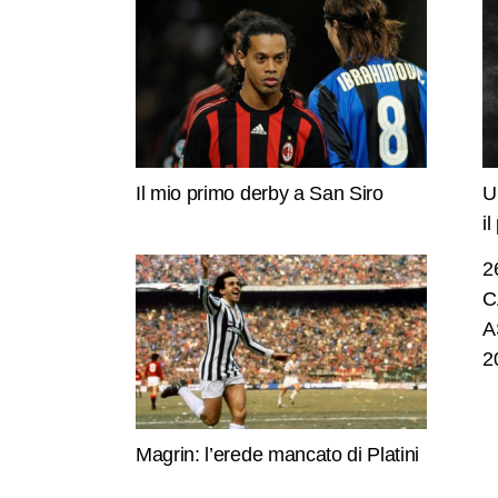
Il mio primo derby a San Siro
U
i
2
C
A
2
Magrin: l’erede mancato di Platini