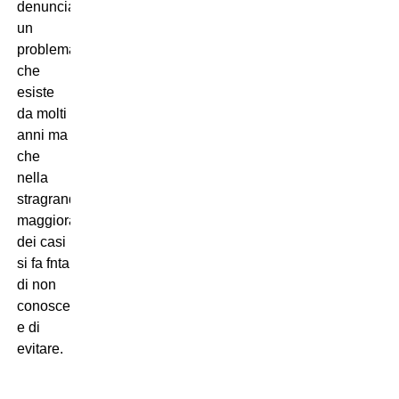
denunciare
un
problema
che
esiste
da molti
anni ma
che
nella
stragrande
maggioranza
dei casi
si fa fnta
di non
conoscere
e di
evitare.