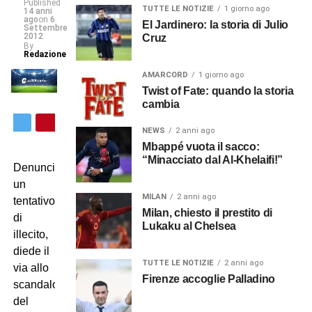
Published
TUTTE LE NOTIZIE
1 giorno ago
14 anni
ago
on
6
El Jardinero: la storia di Julio
Settembre
2012
Cruz
By
Redazione
AMARCORD
1 giorno ago
Twist of Fate: quando la storia
cambia
NEWS
2 anni ago
Mbappé vuota il sacco:
“Minacciato dal Al-Khelaifi!”
Denunciò
un
MILAN
2 anni ago
tentativo
Milan, chiesto il prestito di
di
Lukaku al Chelsea
illecito,
diede il
TUTTE LE NOTIZIE
2 anni ago
via allo
Firenze accoglie Palladino
scandalo
del