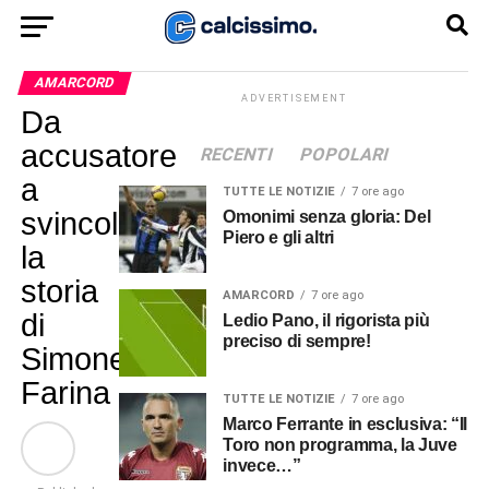
AMARCORD
ADVERTISEMENT
Da
accusatore
RECENTI
POPOLARI
a
TUTTE LE NOTIZIE
7 ore ago
svincolato,
Omonimi senza gloria: Del
Piero e gli altri
la
storia
AMARCORD
7 ore ago
di
Ledio Pano, il rigorista più
preciso di sempre!
Simone
Farina
TUTTE LE NOTIZIE
7 ore ago
Marco Ferrante in esclusiva: “Il
Toro non programma, la Juve
invece…”