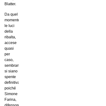
Blatter.
Da quel
momento
le luci
della
ribalta,
accese
quasi
per
caso,
sembrano
si siano
spente
definitivamente,
poiché
Simone
Farina,
difensore