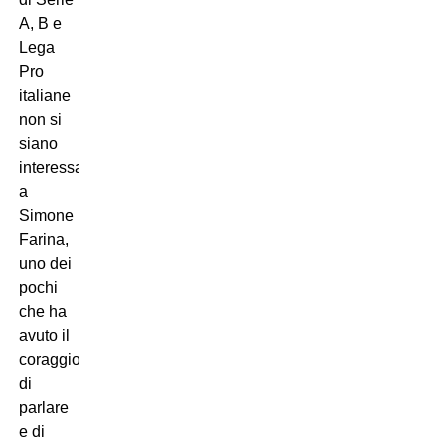
A, B e
Lega
Pro
italiane
non si
siano
interessate
a
Simone
Farina,
uno dei
pochi
che ha
avuto il
coraggio
di
parlare
e di