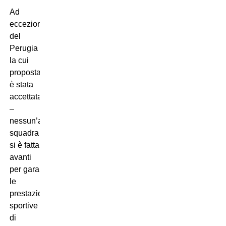
Ad
eccezione
del
Perugia –
la cui
proposta non
è stata
accettata
–
nessun’altra
squadra
si è fatta
avanti
per garantirsi
le
prestazioni
sportive
di