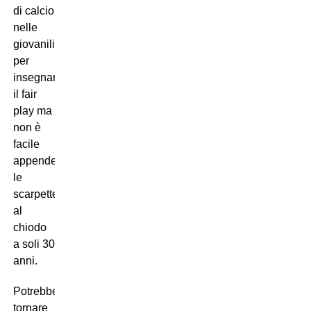
di calcio
nelle
giovanili,
per
insegnare
il fair
play ma
non è
facile
appendere
le
scarpette
al
chiodo
a soli 30
anni.
Potrebbe
tornare