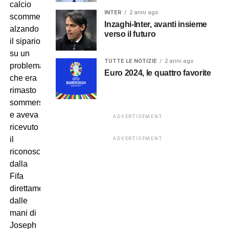
calcio
INTER
2 anni ago
scommesse
Inzaghi-Inter, avanti insieme
alzando
verso il futuro
il sipario
su un
TUTTE LE NOTIZIE
2 anni ago
problema
Euro 2024, le quattro favorite
che era
rimasto
sommerso
e aveva
ADVERTISEMENT
ricevuto
il
ADVERTISEMENT
riconoscimento
dalla
Fifa
direttamente
dalle
mani di
Joseph