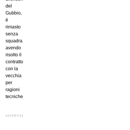
del
Gubbio,
è
rimasto
senza
squadra,
avendo
risolto il
contratto
con la
vecchia squadra
per
ragioni
tecniche.
ADVERTISEMENT