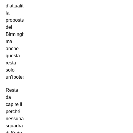
d’attualità
la
proposta
del
Birmingham
ma
anche
questa
resta
solo
un’ipotesi.
Resta
da
capire il
perché
nessuna
squadra
di Serie