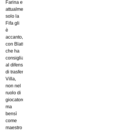
Farina e
attualmente
solo la
Fifa gli
è
accanto,
con Blatter
che ha
consigliato
al difensore
di trasferirsi all’Aston
Villa,
non nel
ruolo di
giocatore
ma
bensì
come
maestro