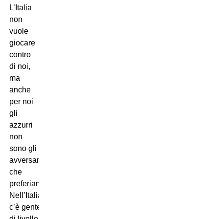
L’Italia
non
vuole
giocare
contro
di noi,
ma
anche
per noi
gli
azzurri
non
sono gli
avversari
che
preferiamo.
Nell’Italia
c’è gente
di livello