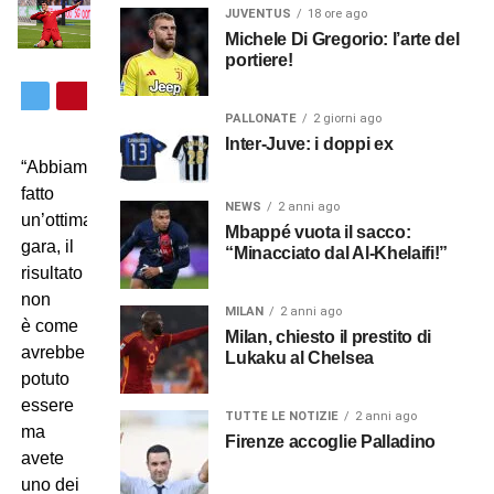
JUVENTUS
18 ore ago
Michele Di Gregorio: l’arte del
portiere!
PALLONATE
2 giorni ago
Inter-Juve: i doppi ex
“Abbiamo
fatto
NEWS
2 anni ago
un’ottima
Mbappé vuota il sacco:
gara, il
“Minacciato dal Al-Khelaifi!”
risultato
non
MILAN
2 anni ago
è come
Milan, chiesto il prestito di
avrebbe
Lukaku al Chelsea
potuto
essere
TUTTE LE NOTIZIE
2 anni ago
ma
Firenze accoglie Palladino
avete
uno dei