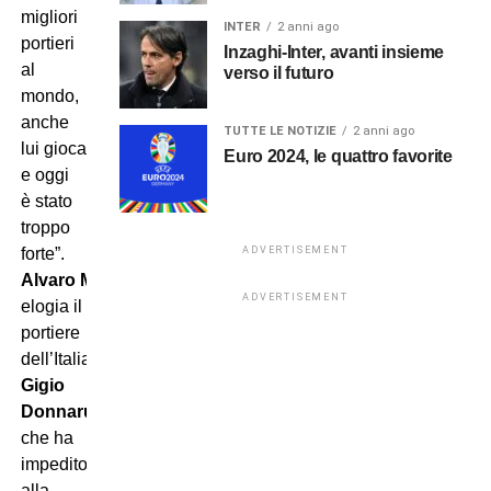
migliori
INTER
2 anni ago
portieri
Inzaghi-Inter, avanti insieme
al
verso il futuro
mondo,
anche
TUTTE LE NOTIZIE
2 anni ago
lui gioca
Euro 2024, le quattro favorite
e oggi
è stato
troppo
forte”.
ADVERTISEMENT
Alvaro Morata
ADVERTISEMENT
elogia il
portiere
dell’Italia
Gigio
Donnarumma,
che ha
impedito
alla