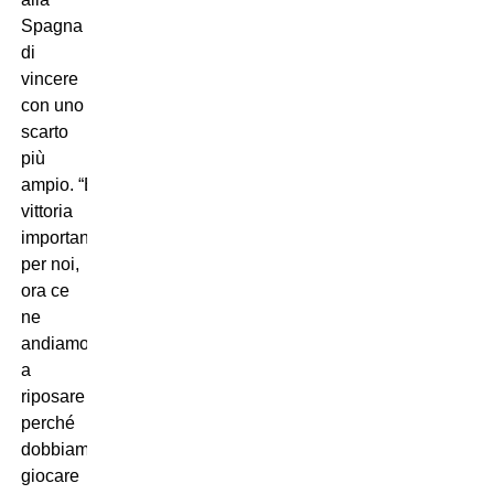
Spagna
di
vincere
con uno
scarto
più
ampio. “È una
vittoria
importante
per noi,
ora ce
ne
andiamo
a
riposare
perché
dobbiamo
giocare