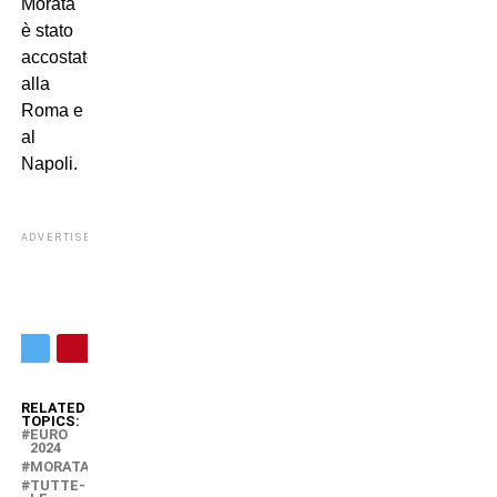
Morata
è stato
accostato
alla
Roma e
al
Napoli.
ADVERTISEMENT
RELATED
TOPICS:
EURO
2024
MORATA
TUTTE-