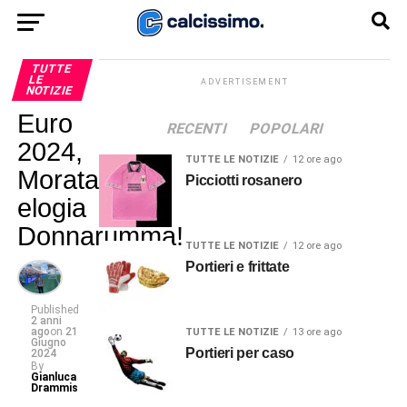
TUTTE
LE
ADVERTISEMENT
NOTIZIE
Euro
RECENTI
POPOLARI
2024,
TUTTE LE NOTIZIE
12 ore ago
Morata
Picciotti rosanero
elogia
Donnarumma!
TUTTE LE NOTIZIE
12 ore ago
Portieri e frittate
Published
2 anni
ago
on
21
TUTTE LE NOTIZIE
13 ore ago
Giugno
Portieri per caso
2024
By
Gianluca
Drammis