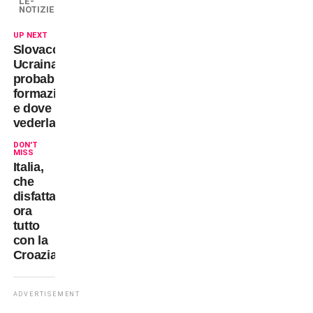
LE-
NOTIZIE
UP NEXT
Slovacchia-
Ucraina:
probabili
formazioni
e dove
vederla
DON'T
MISS
Italia,
che
disfatta:
ora
tutto
con la
Croazia!
ADVERTISEMENT