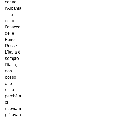
contro
l’Albania
– ha
detto
l’attaccante
delle
Furie
Rosse –
L’Italia è
sempre
l’Italia,
non
posso
dire
nulla
perché magari
ci
ritroviamo
più avanti.