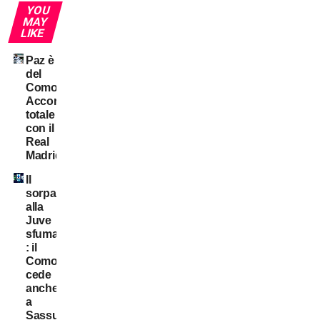
YOU
MAY
LIKE
Paz è
del
Como!
Accordo
totale
con il
Real
Madrid
Il
sorpasso
alla
Juve
sfuma
: il
Como
cede
anche
a
Sassuolo