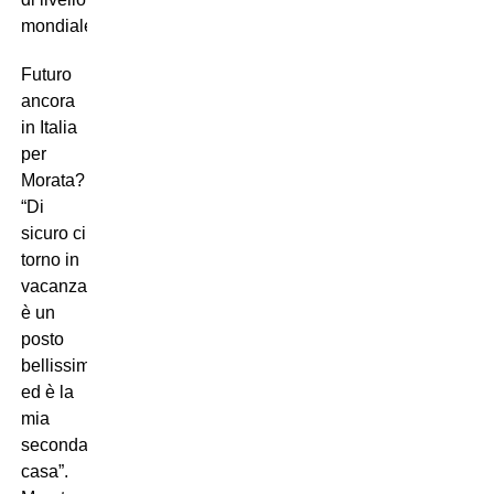
mondiale”.
Futuro
ancora
in Italia
per
Morata?
“Di
sicuro ci
torno in
vacanza,
è un
posto
bellissimo
ed è la
mia
seconda
casa”.