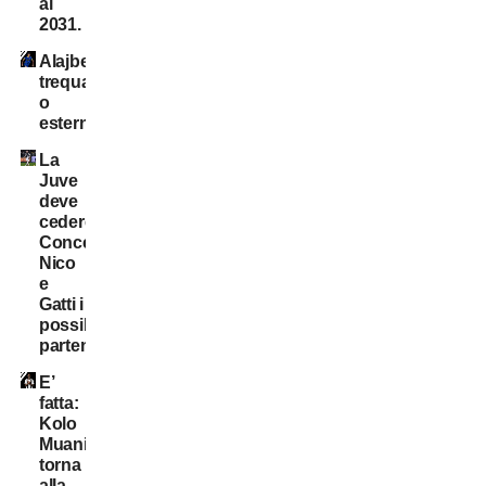
al
2031.
Alajbegovic
trequartista
o
esterno?
La
Juve
deve
cedere:
Conceição,
Nico
e
Gatti i
possibili
partenti
E’
fatta:
Kolo
Muani
torna
alla