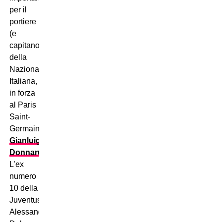
per il
portiere
(e
capitano)
della
Nazionale
Italiana,
in forza
al Paris
Saint-
Germain,
Gianluigi
Donnarumma
.
L’ex
numero
10 della
Juventus,
Alessandro