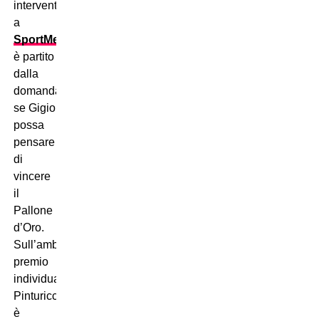
intervento
a
SportMediaset
è partito
dalla
domanda
se Gigio
possa
pensare
di
vincere
il
Pallone
d’Oro.
Sull’ambito
premio
individuale,
Pinturicchio
è