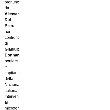
pronunciate
da
Alessandro
Del
Piero
nei
confronti
di
Gianluigi
Donnarumma
,
portiere
e
capitano
della
Nazionale
italiana.
Intervenuto
ai
microfoni