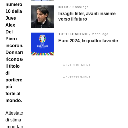
numero
INTER
2 anni ago
10 della
Inzaghi-Inter, avanti insieme
Juve
verso il futuro
Alex
Del
TUTTE LE NOTIZIE
2 anni ago
Piero
Euro 2024, le quattro favorite
incorona
Donnarumma
riconoscendogli
ADVERTISEMENT
il titolo
di
ADVERTISEMENT
portiere
più
forte al
mondo.
Attestato
di stima
importante