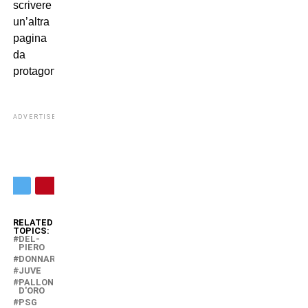
scrivere
un’altra
pagina
da
protagonista.
ADVERTISEMENT
RELATED
TOPICS:
DEL-
PIERO
DONNARUMMA
JUVE
PALLONE
D'ORO
PSG