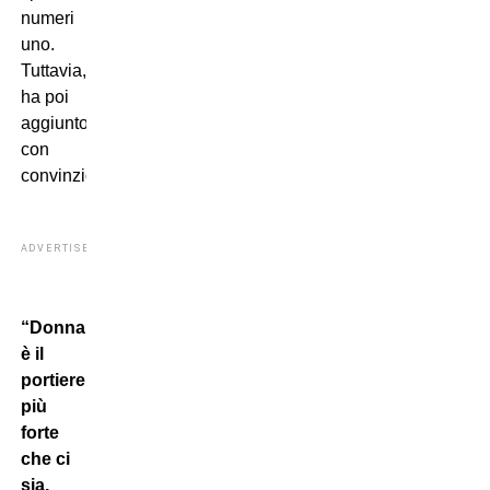
numeri
uno.
Tuttavia,
ha poi
aggiunto
con
convinzione:
ADVERTISEMENT
“Donnarumma
è il
portiere
più
forte
che ci
sia,