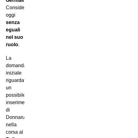
Germain
.
Considerandolo
oggi
senza
eguali
nel suo
ruolo
.
La
domanda
iniziale
riguardava
un
possibile
inserimento
di
Donnarumma
nella
corsa al