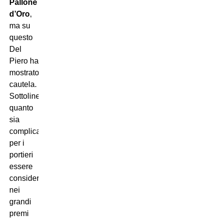
Pallone
d’Oro
,
ma su
questo
Del
Piero ha
mostrato
cautela.
Sottolineando
quanto
sia
complicato
per i
portieri
essere
considerati
nei
grandi
premi