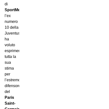
di
SportMediaset
,
l’ex
numero
10 della
Juventus
ha
voluto
esprimere
tutta la
sua
stima
per
l’estremo
difensore
del
Paris
Saint-