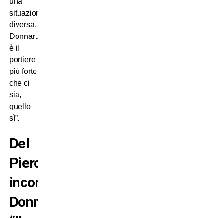
una
situazione
diversa,
Donnarumma
è il
portiere
più forte
che ci
sia,
quello
sì”.
Del
Piero
incorona
Donnarumma: