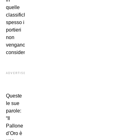
quelle
classifiche
spesso i
portieri
non
vengano
considerati.
ADVERTISEMENT
Queste
le sue
parole:
“Il
Pallone
d’Oro è