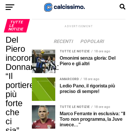
TUTTE
LE
ADVERTISEMENT
NOTIZIE
Del
RECENTI
POPOLARI
Piero
TUTTE LE NOTIZIE
18 ore ago
incorona
Omonimi senza gloria: Del
Piero e gli altri
Donnarumma:
“Il
AMARCORD
18 ore ago
portiere
Ledio Pano, il rigorista più
preciso di sempre!
più
forte
TUTTE LE NOTIZIE
18 ore ago
che
Marco Ferrante in esclusiva: “Il
ci
Toro non programma, la Juve
invece…”
sia”