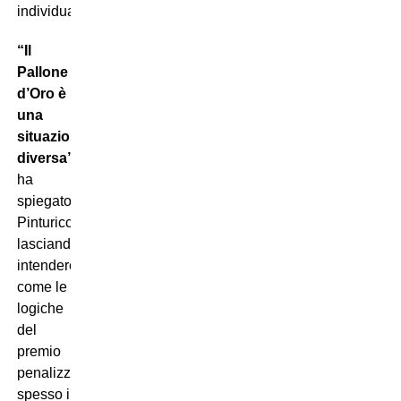
individuali:
“Il
Pallone
d’Oro è
una
situazione
diversa”
,
ha
spiegato
Pinturicchio,
lasciando
intendere
come le
logiche
del
premio
penalizzino
spesso i