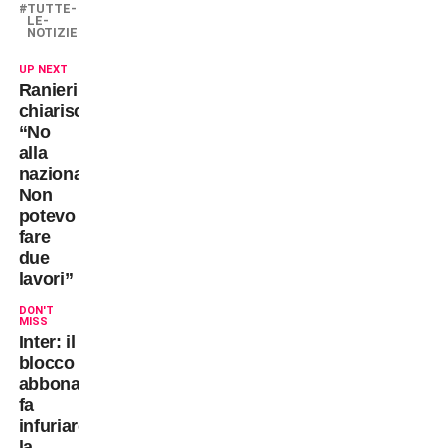
TUTTE-
LE-
NOTIZIE
UP NEXT
Ranieri
chiarisce:
“No
alla
nazionale?
Non
potevo
fare
due
lavori”
DON'T
MISS
Inter: il
blocco
abbonamenti
fa
infuriare
la