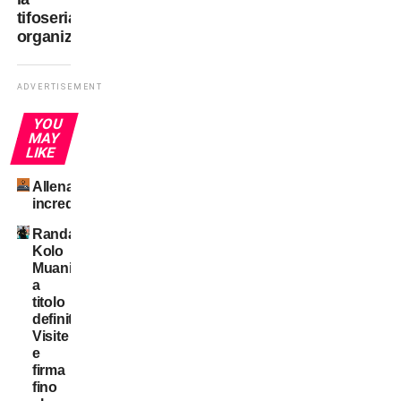
tifoseria
organizzata
ADVERTISEMENT
YOU
MAY
LIKE
Allenamenti
incredibili
Randal
Kolo
Muani:
a
titolo
definitivo!
Visite
e
firma
fino