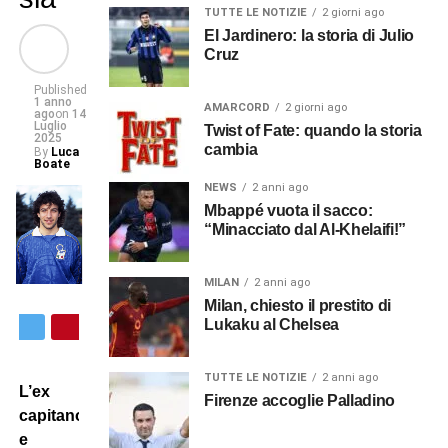
TUTTE LE NOTIZIE
2 giorni ago
El Jardinero: la storia di Julio
Cruz
Published
1 anno
AMARCORD
2 giorni ago
ago
on
14
Luglio
Twist of Fate: quando la storia
2025
cambia
By
Luca
Boate
NEWS
2 anni ago
Mbappé vuota il sacco:
“Minacciato dal Al-Khelaifi!”
MILAN
2 anni ago
Milan, chiesto il prestito di
Lukaku al Chelsea
TUTTE LE NOTIZIE
2 anni ago
L’ex
Firenze accoglie Palladino
capitano
e