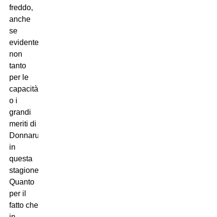
freddo,
anche
se
evidentemente
non
tanto
per le
capacità
o i
grandi
meriti di
Donnarumma
in
questa
stagione.
Quanto
per il
fatto che
in