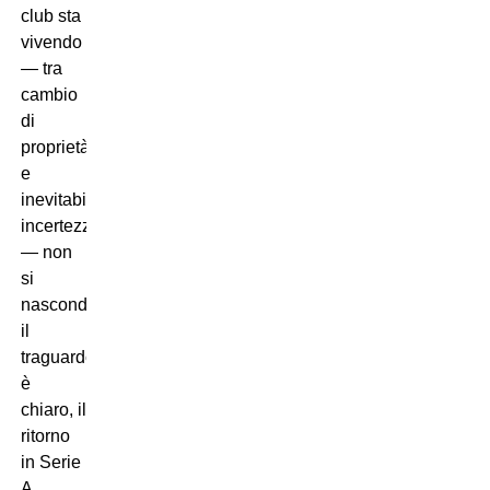
club sta
vivendo
— tra
cambio
di
proprietà
e
inevitabili
incertezze
— non
si
nasconde:
il
traguardo
è
chiaro, il
ritorno
in Serie
A.