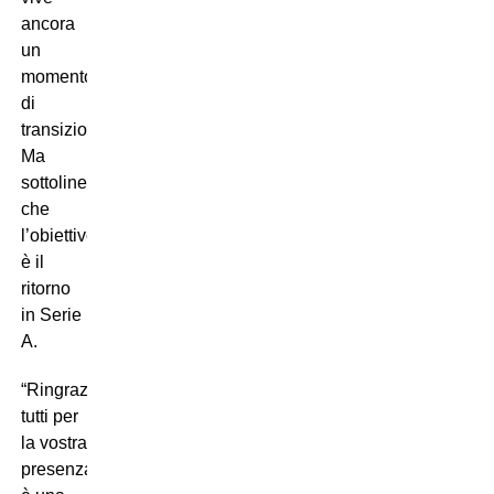
ancora
un
momento
di
transizione.
Ma
sottolineando
che
l’obiettivo
è il
ritorno
in Serie
A.
“Ringrazio
tutti per
la vostra
presenza;