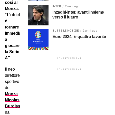
così al
INTER
2 anni ago
Monza:
Inzaghi-Inter, avanti insieme
“L’obiettivo
verso il futuro
è
tornare
TUTTE LE NOTIZIE
2 anni ago
immediatamente
Euro 2024, le quattro favorite
a
giocare
la Serie
A”.
ADVERTISEMENT
Il neo
ADVERTISEMENT
direttore
sportivo
del
Monza
Nicolas
Burdisso
ha