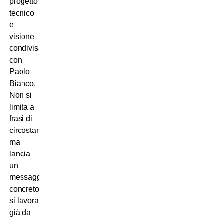
progetto
tecnico
e
visione
condivisa
con
Paolo
Bianco.
Non si
limita a
frasi di
circostanza,
ma
lancia
un
messaggio
concreto:
si lavora
già da