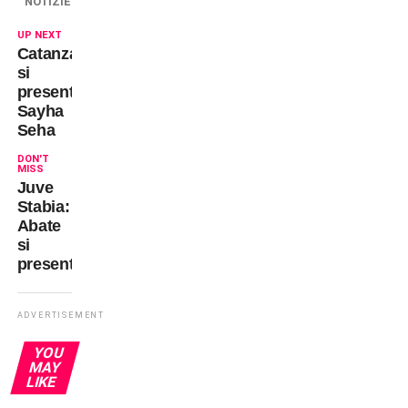
NOTIZIE
UP NEXT
Catanzaro:
si
presenta
Sayha
Seha
DON'T
MISS
Juve
Stabia:
Abate
si
presenta
ADVERTISEMENT
YOU
MAY
LIKE