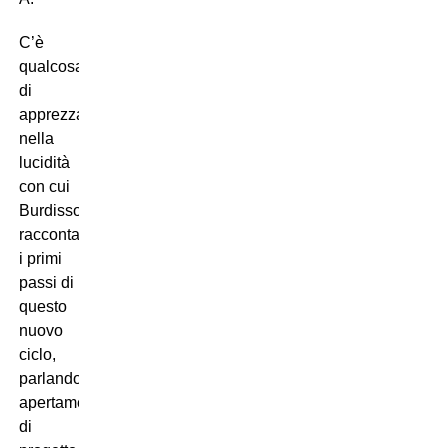
C’è
qualcosa
di
apprezzabile
nella
lucidità
con cui
Burdisso
racconta
i primi
passi di
questo
nuovo
ciclo,
parlando
apertamente
di