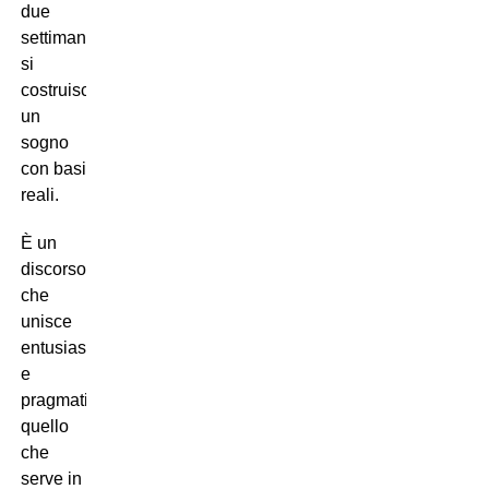
due
settimane,
si
costruisce
un
sogno
con basi
reali.
È un
discorso
che
unisce
entusiasmo
e
pragmatismo,
quello
che
serve in