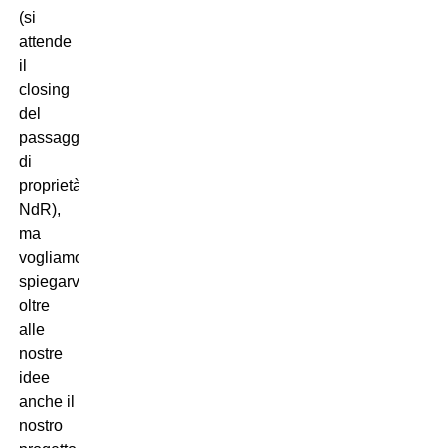
(si
attende
il
closing
del
passaggio
di
proprietà
NdR),
ma
vogliamo
spiegarvi
oltre
alle
nostre
idee
anche il
nostro