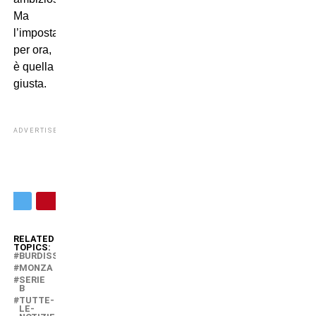
Ma
l’impostazione,
per ora,
è quella
giusta.
ADVERTISEMENT
RELATED
TOPICS:
BURDISSO
MONZA
SERIE
B
TUTTE-
LE-