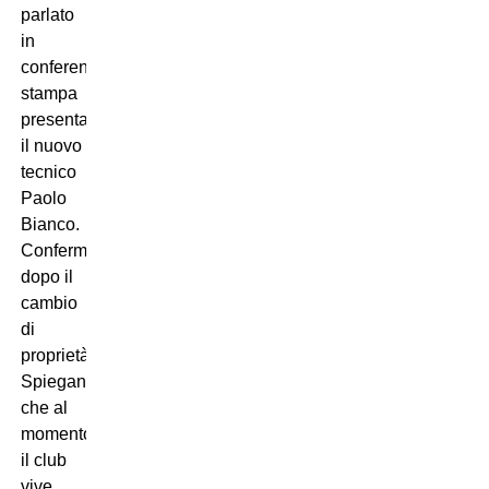
parlato
in
conferenza
stampa
presentando
il nuovo
tecnico
Paolo
Bianco.
Confermato
dopo il
cambio
di
proprietà.
Spiegando
che al
momento
il club
vive