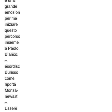
è una
grande
emozione
per me
iniziare
questo
percorso
insieme
a Paolo
Bianco.
–
esordisce
Burisso
come
riporta
Monza-
news.it
–
Essere