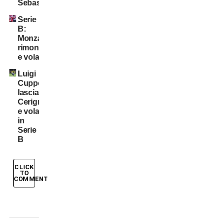
Sebastiani
Serie
B:
Monza
rimonta
e vola
Luigi
Cuppone
lascia
Cerignola
e vola
in
Serie
B
CLICK
TO
COMMENT