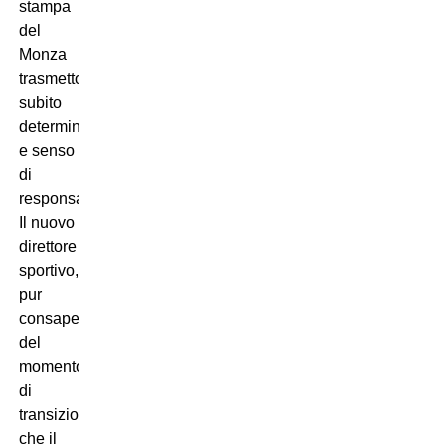
stampa
del
Monza
trasmettono
subito
determinazione
e senso
di
responsabilità.
Il nuovo
direttore
sportivo,
pur
consapevole
del
momento
di
transizione
che il