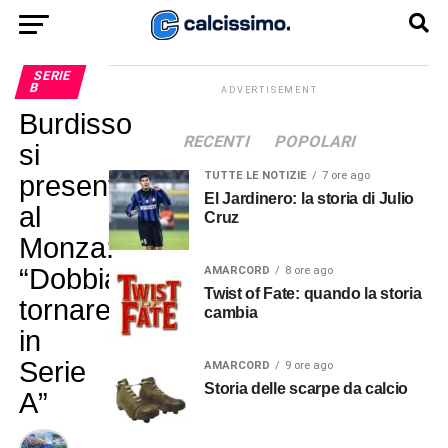
SERIE
B
ADVERTISEMENT
Burdisso
RECENTI
POPOLARI
si
TUTTE LE NOTIZIE
7 ore ago
presenta
El Jardinero: la storia di Julio
al
Cruz
Monza:
“Dobbiamo
AMARCORD
8 ore ago
Twist of Fate: quando la storia
tornare
cambia
in
Serie
AMARCORD
9 ore ago
Storia delle scarpe da calcio
A”