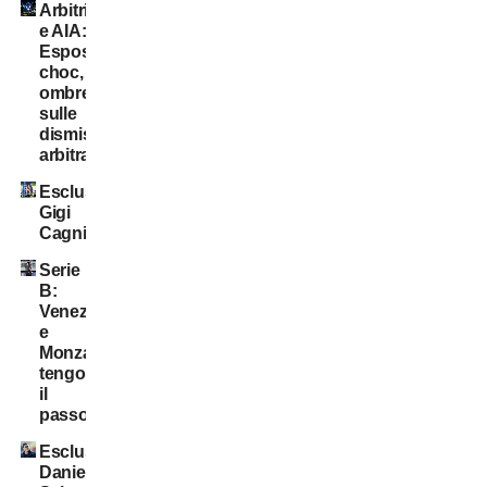
Arbitri
e AIA:
Esposto
choc,
ombre
sulle
dismissioni
arbitrali
Esclusiva:
Gigi
Cagni
Serie
B:
Venezia
e
Monza
tengono
il
passo
Esclusiva:
Daniele