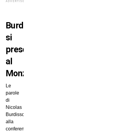
ADVERTISEMENT
Burdisso
si
presenta
al
Monza
Le
parole
di
Nicolas
Burdisso
alla
conferenza