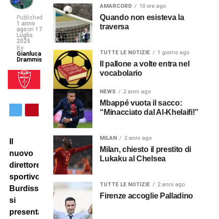
AMARCORD
10 ore ago
Quando non esisteva la
Published
1 anno
traversa
ago
on
17
Luglio
2025
By
TUTTE LE NOTIZIE
1 giorno ago
Gianluca
Drammis
Il pallone a volte entra nel
vocabolario
NEWS
2 anni ago
Mbappé vuota il sacco:
“Minacciato dal Al-Khelaifi!”
MILAN
2 anni ago
Il
Milan, chiesto il prestito di
nuovo
Lukaku al Chelsea
direttore
sportivo
TUTTE LE NOTIZIE
2 anni ago
Burdisso
Firenze accoglie Palladino
si
presenta