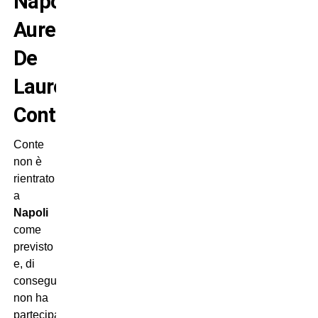
Napoli,
Aurelio
De
Laurentiis-
Conte
Conte
non è
rientrato
a
Napoli
come
previsto
e, di
conseguenza,
non ha
partecipato