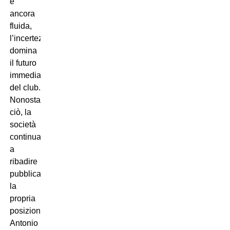
è
ancora
fluida,
l’incertezza
domina
il futuro
immediato
del club.
Nonostante
ciò, la
società
continua
a
ribadire
pubblicamente
la
propria
posizione:
Antonio