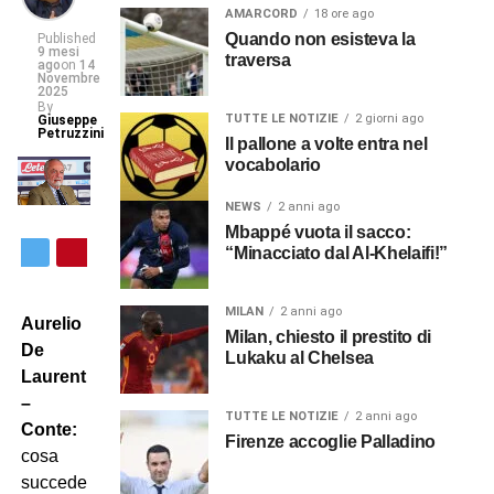
AMARCORD
18 ore ago
Quando non esisteva la
Published
9 mesi
traversa
ago
on
14
Novembre
2025
By
TUTTE LE NOTIZIE
2 giorni ago
Giuseppe
Petruzzini
Il pallone a volte entra nel
vocabolario
NEWS
2 anni ago
Mbappé vuota il sacco:
“Minacciato dal Al-Khelaifi!”
MILAN
2 anni ago
Aurelio
Milan, chiesto il prestito di
De
Lukaku al Chelsea
Laurentiis
–
TUTTE LE NOTIZIE
2 anni ago
Conte:
Firenze accoglie Palladino
cosa
succede?