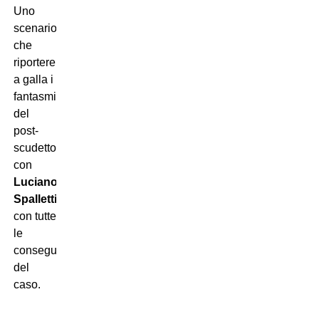
Uno
scenario
che
riporterebbe
a galla i
fantasmi
del
post-
scudetto
con
Luciano
Spalletti
,
con tutte
le
conseguenze
del
caso.