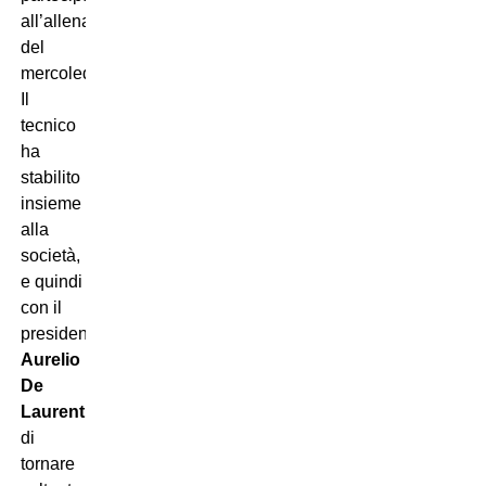
all’allenamento
del
mercoledì.
Il
tecnico
ha
stabilito
insieme
alla
società,
e quindi
con il
presidente
Aurelio
De
Laurentiis
,
di
tornare