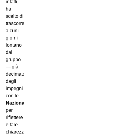
infatti,
ha
scelto di
trascorrere
alcuni
giorni
lontano
dal
gruppo
— già
decimato
dagli
impegni
con le
Nazionali
,
per
riflettere
e fare
chiarezza.