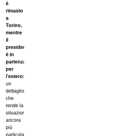
è
rimasto
a
Torino,
mentre
il
presidente
è in
partenza
per
l’estero:
un
dettaglio
che
rende la
situazione
ancora
più
particolare.