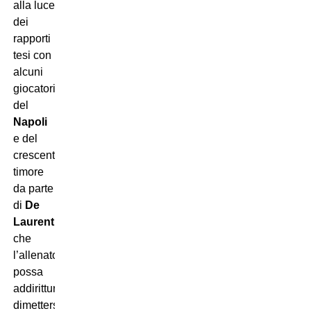
alla luce
dei
rapporti
tesi con
alcuni
giocatori
del
Napoli
e del
crescente
timore
da parte
di
De
Laurentiis
che
l’allenatore
possa
addirittura
dimettersi.