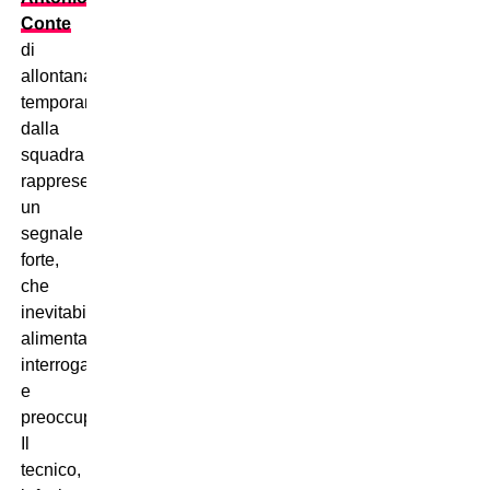
Conte
di
allontanarsi
temporaneamente
dalla
squadra
rappresenta
un
segnale
forte,
che
inevitabilmente
alimenta
interrogativi
e
preoccupazioni.
Il
tecnico,