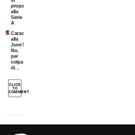
si
propone
alla
Serie
A
Caracciolo
alla
Juve?
No,
per
colpa
di…
CLICK
TO
COMMENT