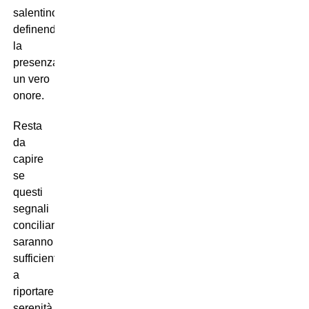
salentino,
definendone
la
presenza
un vero
onore.
Resta
da
capire
se
questi
segnali
concilianti
saranno
sufficienti
a
riportare
serenità