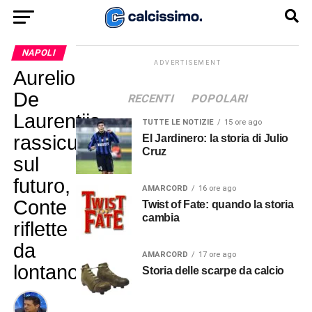
NAPOLI
ADVERTISEMENT
Aurelio
De
RECENTI
POPOLARI
Laurentiis
TUTTE LE NOTIZIE
15 ore ago
rassicura
El Jardinero: la storia di Julio
Cruz
sul
futuro,
AMARCORD
16 ore ago
Conte
Twist of Fate: quando la storia
cambia
riflette
da
AMARCORD
17 ore ago
lontano!
Storia delle scarpe da calcio