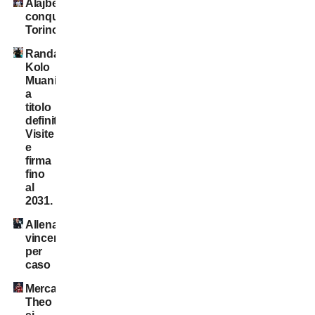
Alajbegovic
conquista
Torino
Randal
Kolo
Muani:
a
titolo
definitivo!
Visite
e
firma
fino
al
2031.
Allenatori
vincenti
per
caso
Mercato:
Theo