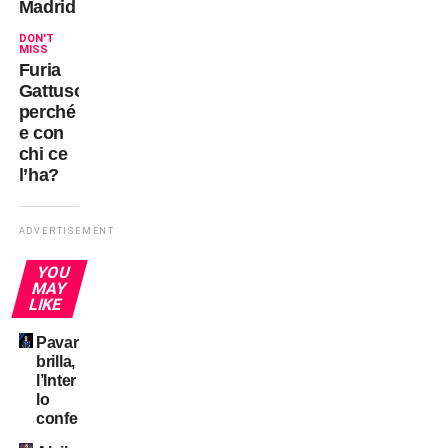
Madrid
DON'T
MISS
Furia
Gattuso:
perché
e con
chi ce
l’ha?
ADVERTISEMENT
YOU
MAY
LIKE
Pavard
brilla,
l’Inter
lo
conferma?