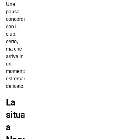
Una
pausa
concordata
con il
club,
certo,
ma che
arriva in
un
momento
estremamente
delicato.
La
situazione
a