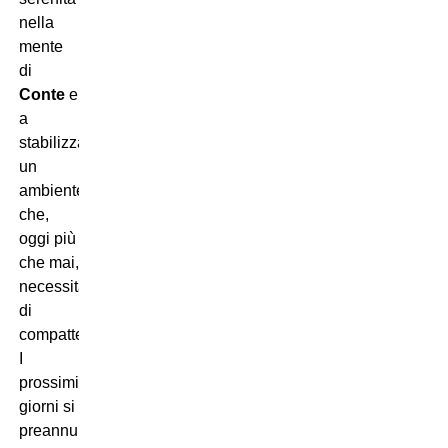
nella
mente
di
Conte
e
a
stabilizzare
un
ambiente
che,
oggi più
che mai,
necessita
di
compattezza.
I
prossimi
giorni si
preannunciano