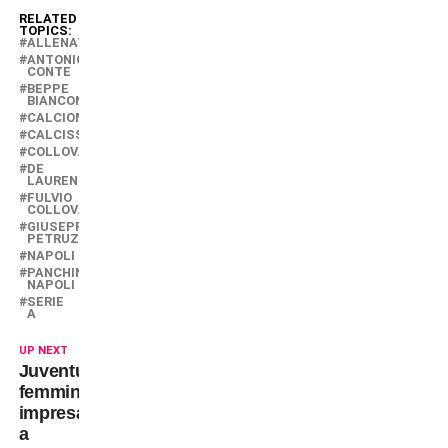
RELATED
TOPICS:
ALLENATORI
ANTONIO
CONTE
BEPPE
BIANCONERO
CALCIOMERCATO
CALCISSIMO
COLLOVATI
DE
LAURENTIIS
FULVIO
COLLOVATI
GIUSEPPE
PETRUZZINI
NAPOLI
PANCHINA
NAPOLI
SERIE
A
UP NEXT
Juventus
femminile,
impresa
a