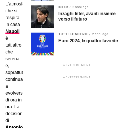
L’atmosfera
INTER
2 anni ago
che si
Inzaghi-Inter, avanti insieme
respira
verso il futuro
in casa
Napoli
TUTTE LE NOTIZIE
2 anni ago
è
Euro 2024, le quattro favorite
tutt’altro
che
serena
e,
ADVERTISEMENT
soprattutto,
ADVERTISEMENT
continua
a
evolversi
di ora in
ora. La
decisione
di
Antonio