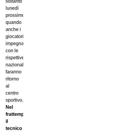
soltanto
lunedì
prossimo,
quando
anche i
giocatori
impegnati
con le
rispettive
nazionali
faranno
ritorno
al
centro
sportivo.
Nel
frattempo
il
tecnico