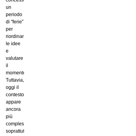
un
periodo
di “ferie”
per
riordinare
le idee
e
valutare
il
momento.
Tuttavia,
oggi il
contesto
appare
ancora
più
complesso,
soprattutto