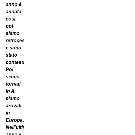
anno è
andata
così,
poi
siamo
retrocessi
e sono
stato
contestato.
Poi
siamo
tornati
in A,
siamo
arrivati
in
Europa…
Nell’ultimo
anno e