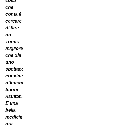
cosa
che
conta è
cercare
di fare
un
Torino
migliore,
che dia
uno
spettacolo
convincente,
ottenendo
buoni
risultati.
È una
bella
medicina,
ora