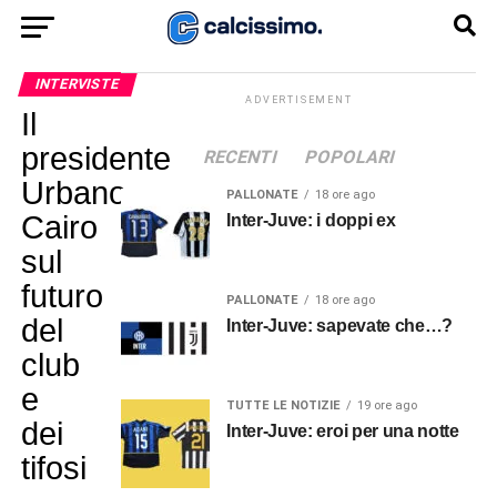
INTERVISTE
ADVERTISEMENT
Il
presidente
RECENTI
POPOLARI
Urbano
PALLONATE
18 ore ago
Cairo
Inter-Juve: i doppi ex
sul
futuro
PALLONATE
18 ore ago
del
Inter-Juve: sapevate che…?
club
e
TUTTE LE NOTIZIE
19 ore ago
dei
Inter-Juve: eroi per una notte
tifosi