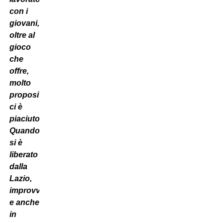
con i
giovani,
oltre al
gioco
che
offre,
molto
propositivo,
ci è
piaciuto.
Quando
si è
liberato
dalla
Lazio,
improvvisamente
e anche
in