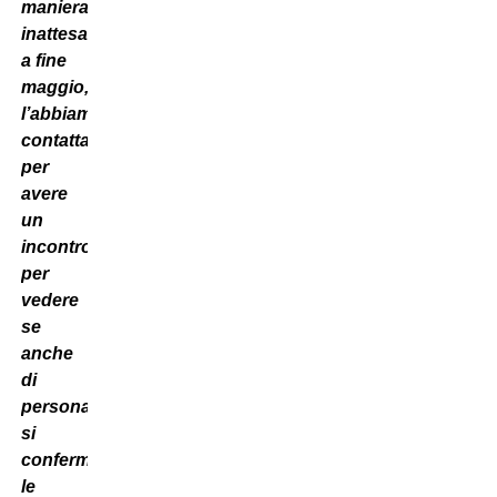
maniera
inattesa
a fine
maggio,
l’abbiamo
contattato
per
avere
un
incontro,
per
vedere
se
anche
di
persona
si
confermassero
le