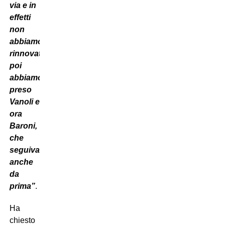
via e in
effetti
non
abbiamo
rinnovato,
poi
abbiamo
preso
Vanoli e
ora
Baroni,
che
seguivamo
anche
da
prima”
.
Ha
chiesto