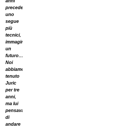
anni
precedenti:
uno
segue
più
tecnici,
immaginando
un
futuro…
Noi
abbiamo
tenuto
Juric
per tre
anni,
ma lui
pensava
di
andare