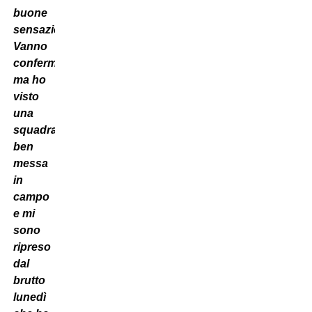
buone
sensazioni.
Vanno
confermate,
ma ho
visto
una
squadra
ben
messa
in
campo
e mi
sono
ripreso
dal
brutto
lunedì