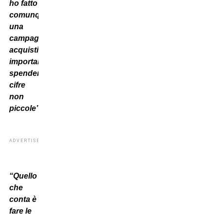
ho fatto
comunque
una
campagna
acquisti
importante,
spendendo
cifre
non
piccole”.
ADVERTISEMENT
“Quello
che
conta è
fare le