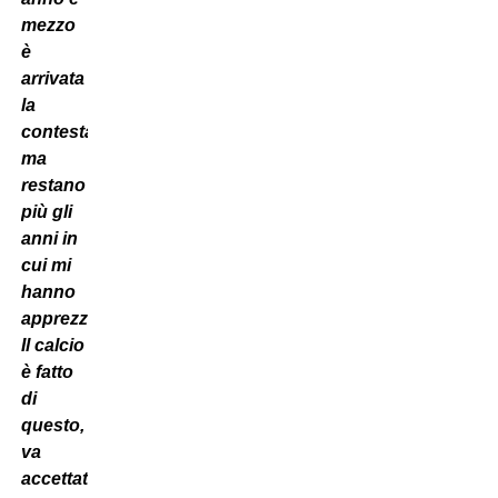
mezzo
è
arrivata
la
contestazione,
ma
restano
più gli
anni in
cui mi
hanno
apprezzato.
Il calcio
è fatto
di
questo,
va
accettato: