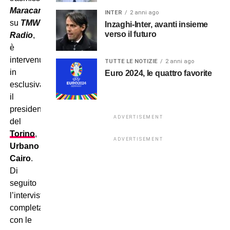
Maracanà
INTER
2 anni ago
su
TMW
Inzaghi-Inter, avanti insieme
verso il futuro
Radio
,
è
intervenuto
TUTTE LE NOTIZIE
2 anni ago
in
Euro 2024, le quattro favorite
esclusiva
il
presidente
ADVERTISEMENT
del
Torino
,
ADVERTISEMENT
Urbano
Cairo
.
Di
seguito
l’intervista
completa,
con le