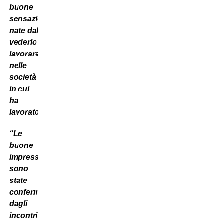
buone
sensazioni
nate dal
vederlo
lavorare
nelle
società
in cui
ha
lavorato”.
“Le
buone
impressioni
sono
state
confermate
dagli
incontri