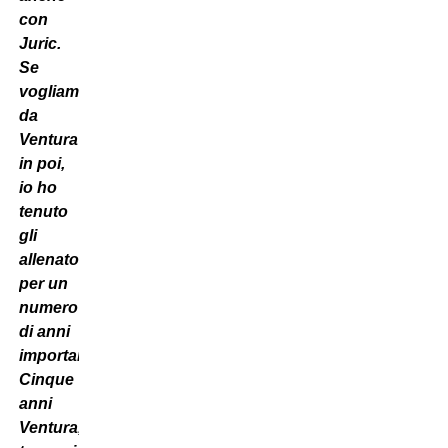
con
Juric.
Se
vogliamo,
da
Ventura
in poi,
io ho
tenuto
gli
allenatori
per un
numero
di anni
importante.
Cinque
anni
Ventura,