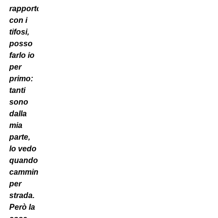
rapporto
con i
tifosi,
posso
farlo io
per
primo:
tanti
sono
dalla
mia
parte,
lo vedo
quando
cammino
per
strada.
Però la