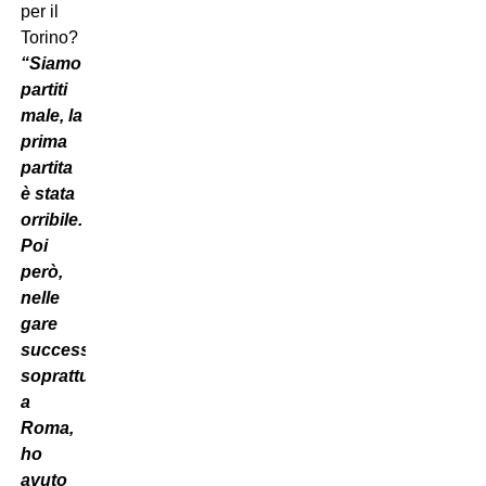
per il
Torino?
“Siamo
partiti
male, la
prima
partita
è stata
orribile.
Poi
però,
nelle
gare
successive,
soprattutto
a
Roma,
ho
avuto