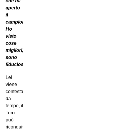
che ha
aperto
il
campionato.
Ho
visto
cose
migliori,
sono
fiducioso”
.
Lei
viene
contestato
da
tempo, il
Toro
può
riconquistare