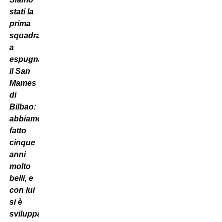
stati la
prima
squadra
a
espugnare
il San
Mames
di
Bilbao:
abbiamo
fatto
cinque
anni
molto
belli, e
con lui
si è
sviluppato