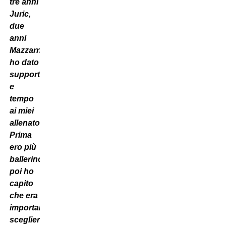
tre anni
Juric,
due
anni
Mazzarri:
ho dato
supporto
e
tempo
ai miei
allenatori.
Prima
ero più
ballerino,
poi ho
capito
che era
importante
sceglierlo