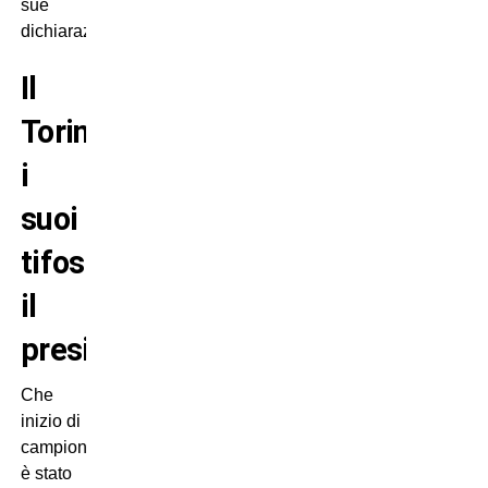
sue
dichiarazioni.
Il
Torino,
i
suoi
tifosi,
il
presidente
Che
inizio di
campionato
è stato