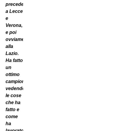
precedenti,
a Lecce
e
Verona,
e poi
ovviamente
alla
Lazio.
Ha fatto
un
ottimo
campionato:
vedendo
le cose
che ha
fatto e
come
ha
lavorato