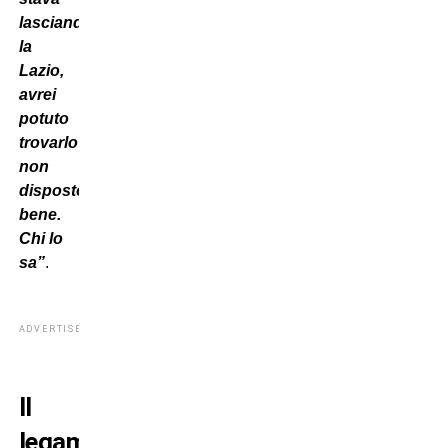
lasciando
la
Lazio,
avrei
potuto
trovarlo
non
disposto
bene.
Chi lo
sa”
.
ADVERTISEMENT
Il
legame