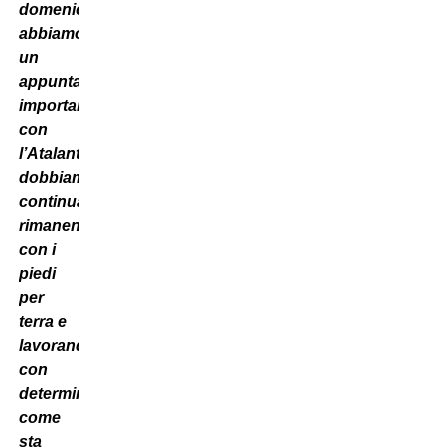
domenica
abbiamo
un
appuntamento
importante
con
l’Atalanta:
dobbiamo
continuare,
rimanendo
con i
piedi
per
terra e
lavorando
con
determinazione
come
sta