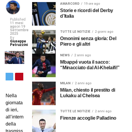
AMARCORD
19 ore ago
Storie e ricordi del Derby
d’Italia
Published
11 mesi
ago
on
19
Settembre
TUTTE LE NOTIZIE
2 giorni ago
2025
By
Omonimi senza gloria: Del
Giuseppe
Piero e gli altri
Petruzzini
NEWS
2 anni ago
Mbappé vuota il sacco:
“Minacciato dal Al-Khelaifi!”
MILAN
2 anni ago
Milan, chiesto il prestito di
Lukaku al Chelsea
Nella
giornata
di ieri,
TUTTE LE NOTIZIE
2 anni ago
all’interno
Firenze accoglie Palladino
della
trasmissione