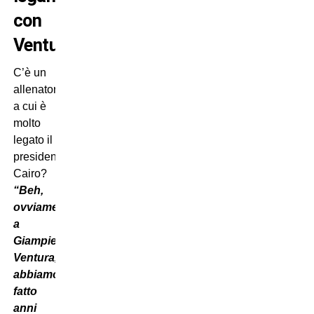
con
Ventura
C’è un
allenatore
a cui è
molto
legato il
presidente
Cairo?
“Beh,
ovviamente
a
Giampiero
Ventura,
abbiamo
fatto
anni