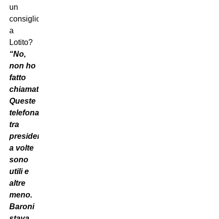
un
consiglio
a
Lotito?
“No,
non ho
fatto
chiamate.
Queste
telefonate
tra
presidenti
a volte
sono
utili e
altre
meno.
Baroni
stava