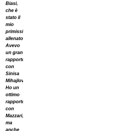
Biasi,
che è
stato il
mio
primissimo
allenatore.
Avevo
un gran
rapporto
con
Sinisa
Mihajlovic.
Ho un
ottimo
rapporto
con
Mazzari,
ma
anche