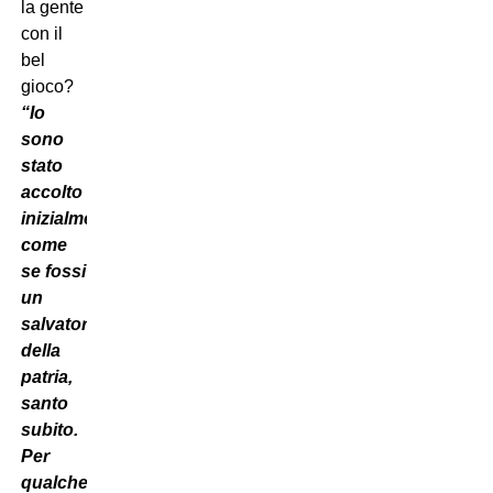
la gente
con il
bel
gioco?
“Io
sono
stato
accolto
inizialmente
come
se fossi
un
salvatore
della
patria,
santo
subito.
Per
qualche