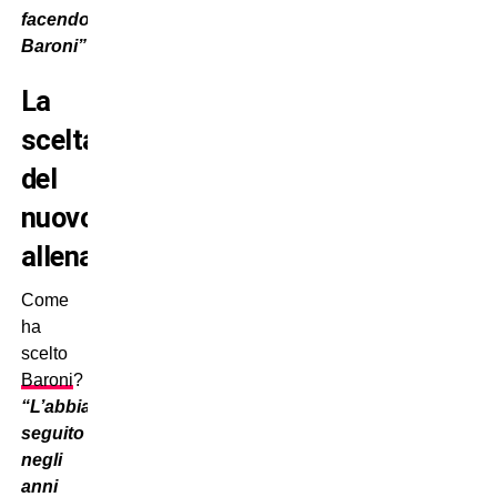
facendo
Baroni”
.
La
scelta
del
nuovo
allenatore
Come
ha
scelto
Baroni
?
“L’abbiamo
seguito
negli
anni