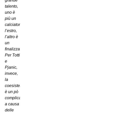
grande
talento,
uno è
più un
calciatore
l’estro,
l’altro è
un
finalizzatore.
Per Totti
e
Pjanic,
invece,
la
coesistenza
è un pò
complicata
a causa
delle