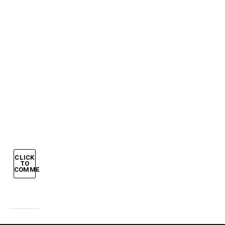
ITALIA
IN
FINALE:
GROSSO
E
DEL
PIERO
STENDONO
LA
GERMANIA
CLICK
TO
COMMENT