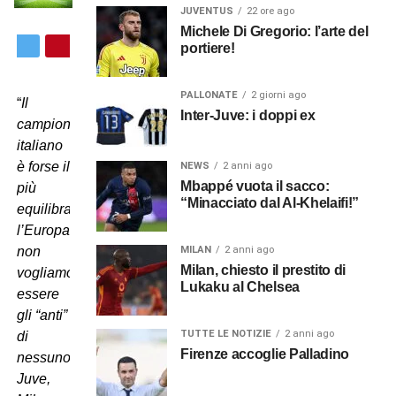
JUVENTUS
22 ore ago
Michele Di Gregorio: l’arte del
portiere!
PALLONATE
2 giorni ago
“
Il
Inter-Juve: i doppi ex
campionato
italiano
è forse il
NEWS
2 anni ago
Mbappé vuota il sacco:
più
“Minacciato dal Al-Khelaifi!”
equilibrato
l’Europa,
MILAN
2 anni ago
non
Milan, chiesto il prestito di
vogliamo
Lukaku al Chelsea
essere
gli “anti”
TUTTE LE NOTIZIE
2 anni ago
di
Firenze accoglie Palladino
nessuno:
Juve,