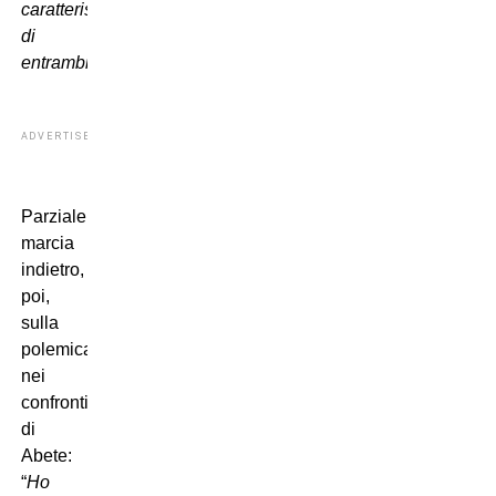
caratteristiche
di
entrambi
“
ADVERTISEMENT
Parziale
marcia
indietro,
poi,
sulla
polemica
nei
confronti
di
Abete:
“
Ho