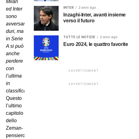
Milan
INTER
2 anni ago
ed Inter
Inzaghi-Inter, avanti insieme
sono
verso il futuro
avversari
duri, ma
TUTTE LE NOTIZIE
2 anni ago
in Serie
Euro 2024, le quattro favorite
A si può
anche
perdere
con
ADVERTISEMENT
l’ultima
in
ADVERTISEMENT
classifica
“.
Questo
l’ultimo
capitolo
dello
Zeman-
pensiero,