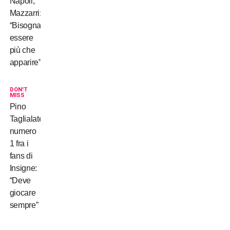
Napoli,
Mazzarri:
“Bisogna
essere
più che
apparire”
DON'T
MISS
Pino
Taglialatela
numero
1 fra i
fans di
Insigne:
“Deve
giocare
sempre”