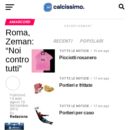
AMARCORD
ADVERTISEMENT
Roma,
Zeman:
RECENTI
POPOLARI
“Noi
TUTTE LE NOTIZIE
16 ore ago
contro
Picciotti rosanero
tutti”
TUTTE LE NOTIZIE
17 ore ago
Portieri e frittate
Published
14 anni
ago
on
15
Settembre
TUTTE LE NOTIZIE
17 ore ago
2012
Portieri per caso
By
Redazione