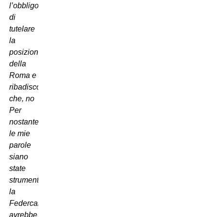
l’obbligo
di
tutelare
la
posizione
della
Roma e
ribadisco
che, no
Per
nostante
le mie
parole
siano
state
strumentalizzate,
la
Federcalcio
avrebbe