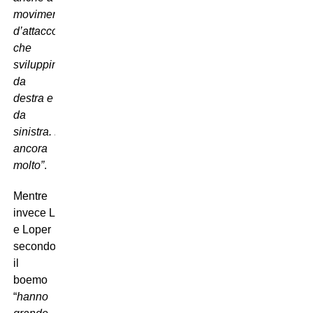
movimenti
d’attacco
che
sviluppino
da
destra e
da
sinistra. Può migliorare
ancora
molto”
.
Mentre
invece Lamela
e Loper
secondo
il
boemo
“
hanno