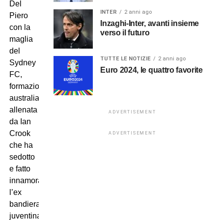
Del
INTER
2 anni ago
Piero
Inzaghi-Inter, avanti insieme
con la
verso il futuro
maglia
del
TUTTE LE NOTIZIE
2 anni ago
Sydney
Euro 2024, le quattro favorite
FC,
formazione
australiana
allenata
ADVERTISEMENT
da Ian
Crook
ADVERTISEMENT
che ha
sedotto
e fatto
innamorare
l’ex
bandiera
juventina,