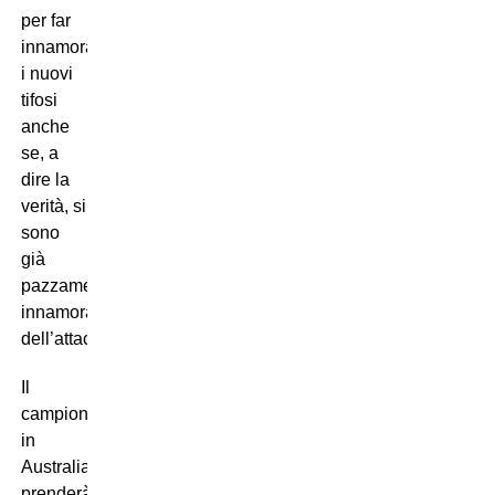
per far
innamorare
i nuovi
tifosi
anche
se, a
dire la
verità, si
sono
già
pazzamente
innamorati
dell’attaccante.
Il
campionato
in
Australia
prenderà