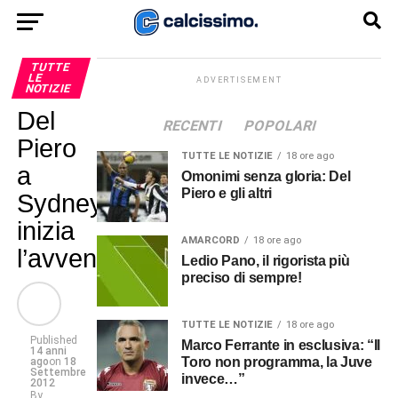
TUTTE
LE
ADVERTISEMENT
NOTIZIE
Del
RECENTI
POPOLARI
Piero
TUTTE LE NOTIZIE
18 ore ago
a
Omonimi senza gloria: Del
Piero e gli altri
Sydney,
inizia
AMARCORD
18 ore ago
l’avventura
Ledio Pano, il rigorista più
preciso di sempre!
TUTTE LE NOTIZIE
18 ore ago
Published
Marco Ferrante in esclusiva: “Il
14 anni
Toro non programma, la Juve
ago
on
18
Settembre
invece…”
2012
By