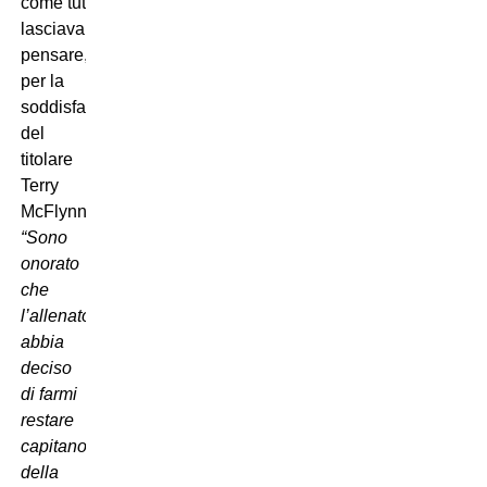
come tutto
lasciava
pensare,
per la
soddisfazione
del
titolare
Terry
McFlynn:
“Sono
onorato
che
l’allenatore
abbia
deciso
di farmi
restare
capitano
della