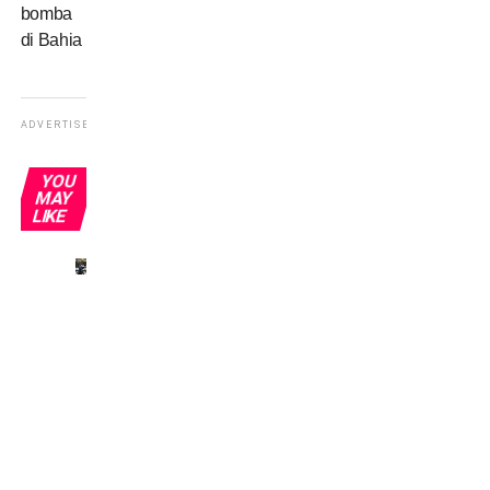
bomba
di Bahia
ADVERTISEMENT
YOU
MAY
LIKE
Omonimi
senza
gloria:
Del
Piero
e gli
altri