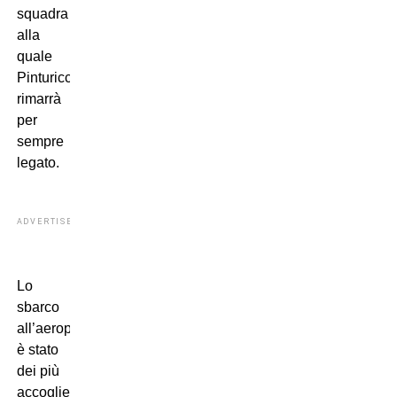
squadra
alla
quale
Pinturicchio
rimarrà
per
sempre
legato.
ADVERTISEMENT
Lo
sbarco
all’aeroporto
è stato
dei più
accoglienti,