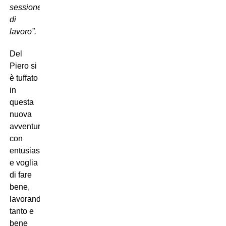
sessione
di
lavoro”.
Del
Piero si
è tuffato
in
questa
nuova
avventura
con
entusiasmo
e voglia
di fare
bene,
lavorando
tanto e
bene