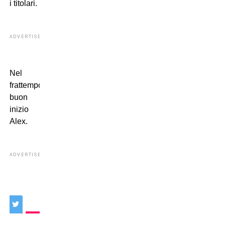
i titolari.
ADVERTISEMENT
Nel
frattempo
buon
inizio
Alex.
ADVERTISEMENT