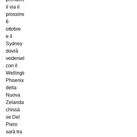
il via il
prossimo
6
ottobre
e il
Sydney
dovrà
vedersela
con il
Wellington
Phoenix
della
Nuova
Zelanda:
chissà
se Del
Piero
sarà tra