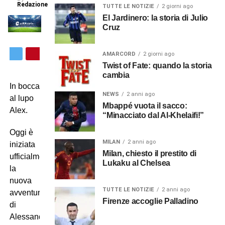
Redazione
TUTTE LE NOTIZIE
2 giorni ago
El Jardinero: la storia di Julio
Cruz
AMARCORD
2 giorni ago
Twist of Fate: quando la storia
cambia
In bocca
NEWS
2 anni ago
al lupo
Mbappé vuota il sacco:
Alex.
“Minacciato dal Al-Khelaifi!”
Oggi è
MILAN
2 anni ago
iniziata
Milan, chiesto il prestito di
ufficialmente
Lukaku al Chelsea
la
nuova
TUTTE LE NOTIZIE
2 anni ago
avventura
Firenze accoglie Palladino
di
Alessandro