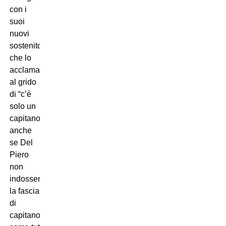
con i
suoi
nuovi
sostenitori
che lo
acclamavano
al grido
di “c’è
solo un
capitano”,
anche
se Del
Piero
non
indosserà
la fascia
di
capitano