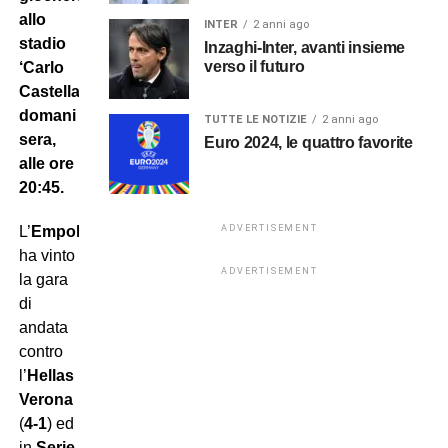
allo
INTER
2 anni ago
stadio
Inzaghi-Inter, avanti insieme
verso il futuro
‘Carlo
Castellani’
domani
TUTTE LE NOTIZIE
2 anni ago
sera,
Euro 2024, le quattro favorite
alle ore
20:45.
L’
Empoli
ADVERTISEMENT
ha vinto
ADVERTISEMENT
la gara
di
andata
contro
l’
Hellas
Verona
(
4-1
) ed
in
Serie