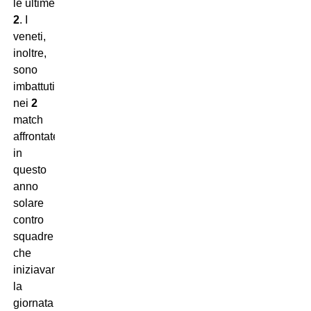
le ultime
2
. I
veneti,
inoltre,
sono
imbattuti
nei
2
match
affrontate
in
questo
anno
solare
contro
squadre
che
iniziavano
la
giornata