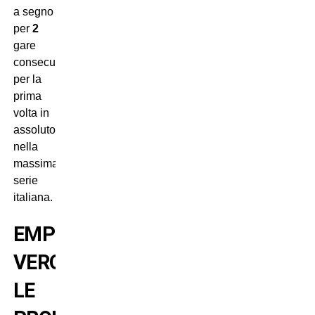
a segno
per
2
gare
consecutive
per la
prima
volta in
assoluto
nella
massima
serie
italiana.
EMPOLI-
VERONA:
LE