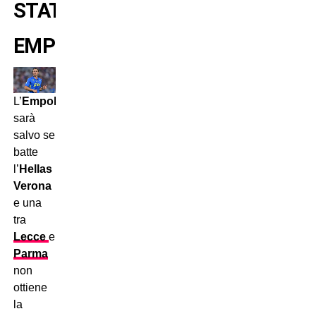
STATISTICHE
EMPOLI
L’
Empoli
sarà
salvo se
batte
l’
Hellas
Verona
e una
tra
Lecce
e
Parma
non
ottiene
la