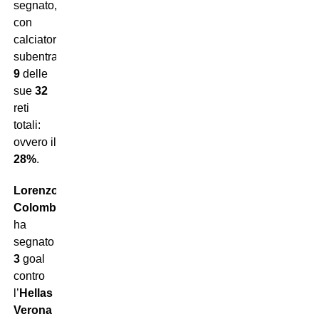
segnato,
con
calciatori
subentrati,
9
delle
sue
32
reti
totali:
ovvero il
28%
.
Lorenzo
Colombo
ha
segnato
3
goal
contro
l’
Hellas
Verona