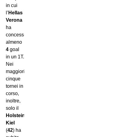
in cui
l’
Hellas
Verona
ha
concesso
almeno
4
goal
in un 1T.
Nei
maggiori
cinque
tornei in
corso,
inoltre,
solo il
Holstein
Kiel
(
42
) ha