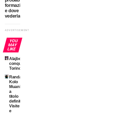
probabili
formazioni
e dove
vederla
ADVERTISEMENT
YOU
MAY
LIKE
Alajbegovic
conquista
Torino
Randal
Kolo
Muani:
a
titolo
definitivo!
Visite
e