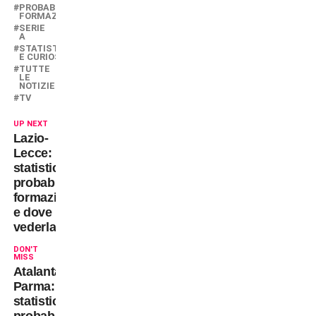
PROBABILI
FORMAZIONI
SERIE
A
STATISTICHE
E CURIOSITÀ
TUTTE
LE
NOTIZIE
TV
UP NEXT
Lazio-
Lecce:
statistiche,
probabili
formazioni
e dove
vederla
DON'T
MISS
Atalanta-
Parma:
statistiche,