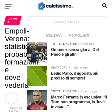
SERIE
A
ADVERTISEMENT
Empoli-
RECENTI
POPOLARI
Verona:
TUTTE LE NOTIZIE
24 ore ago
statistiche,
Omonimi senza gloria: Del
probabili
Piero e gli altri
formazioni
e
AMARCORD
1 giorno ago
Ledio Pano, il rigorista più
dove
preciso di sempre!
vederla
TUTTE LE NOTIZIE
1 giorno ago
Marco Ferrante in esclusiva: “Il
Toro non programma, la Juve
invece…”
Published
1 anno