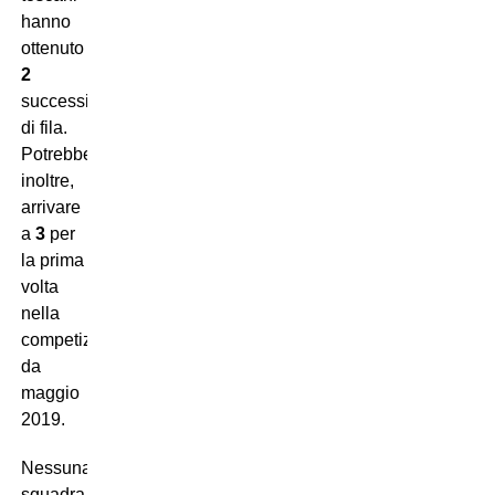
hanno
ottenuto
2
successi
di fila.
Potrebbero,
inoltre,
arrivare
a
3
per
la prima
volta
nella
competizione
da
maggio
2019.
Nessuna
squadra