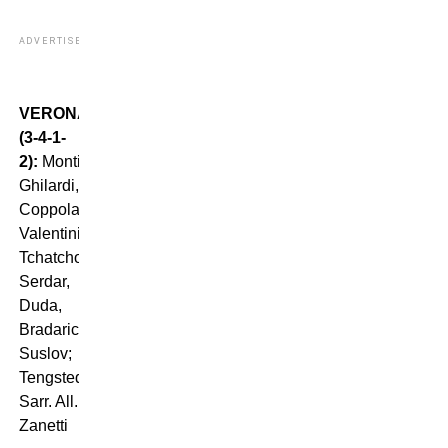
ADVERTISEMENT
VERONA
(3-4-1-
2):
Montipò;
Ghilardi,
Coppola,
Valentini;
Tchatchoua,
Serdar,
Duda,
Bradaric;
Suslov;
Tengstedt,
Sarr. All.
Zanetti