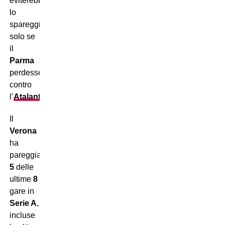
eviterebbe
lo
spareggio
solo se
il
Parma
perdesse
contro
l’
Atalanta
.
Il
Verona
ha
pareggiato
5
delle
ultime
8
gare in
Serie A
,
incluse