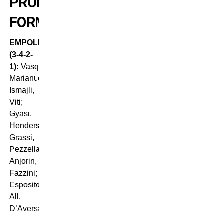
PROBABILI
FORMAZIONI
EMPOLI
(3-4-2-
1):
Vasquez;
Marianucci,
Ismajli,
Viti;
Gyasi,
Henderson,
Grassi,
Pezzella;
Anjorin,
Fazzini;
Esposito.
All.
D’Aversa