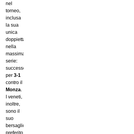
nel
torneo,
inclusa
la sua
unica
doppietta
nella
massima
serie:
successo
per
3-1
contro il
Monza
.
I veneti,
inoltre,
sono il
suo
bersaglio
preferito