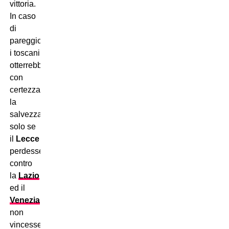
vittoria.
In caso
di
pareggio,
i toscani
otterrebbero
con
certezza
la
salvezza
solo se
il
Lecce
perdesse
contro
la
Lazio
ed il
Venezia
non
vincesse