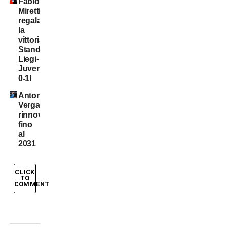
Fabio
Miretti
regala
la
vittoria,
Standard
Liegi-
Juventus
0-1!
Antonio
Vergara,
rinnovo
fino
al
2031
CLICK
TO
COMMENT