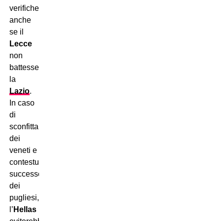
verificherebbe
anche
se il
Lecce
non
battesse
la
Lazio
.
In caso
di
sconfitta
dei
veneti e
contestuale
successo
dei
pugliesi,
l’
Hellas