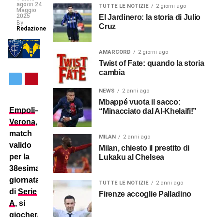
ago
on
24
TUTTE LE NOTIZIE
2 giorni ago
Maggio
2025
El Jardinero: la storia di Julio
By
Cruz
Redazione
AMARCORD
2 giorni ago
Twist of Fate: quando la storia
cambia
NEWS
2 anni ago
Mbappé vuota il sacco:
Empoli
–
“Minacciato dal Al-Khelaifi!”
Verona
,
match
MILAN
2 anni ago
valido
Milan, chiesto il prestito di
per la
Lukaku al Chelsea
38esima
giornata
TUTTE LE NOTIZIE
2 anni ago
di
Serie
Firenze accoglie Palladino
A
, si
giocherà