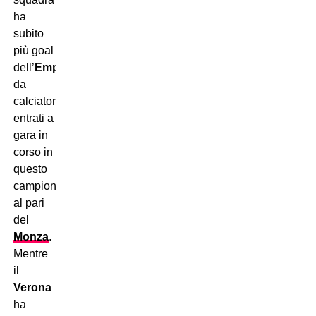
ha
subito
più goal
dell’
Empoli
da
calciatori
entrati a
gara in
corso in
questo
campionato:
14
,
al pari
del
Monza
.
Mentre
il
Verona
ha