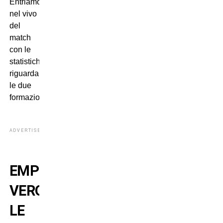
Entriamo
nel vivo
del
match
con le
statistiche
riguardanti
le due
formazioni.
ADVERTISEMENT
EMPOLI-
VERONA:
LE