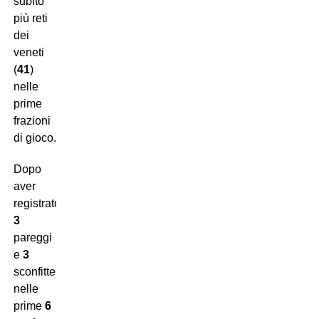
subito
più reti
dei
veneti
(
41
)
nelle
prime
frazioni
di gioco.
Dopo
aver
registrato
3
pareggi
e
3
sconfitte
nelle
prime
6