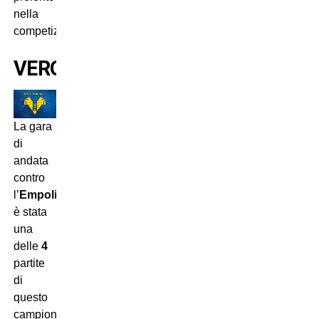
nella
competizione.
VERONA
La gara
di
andata
contro
l’
Empoli
è stata
una
delle
4
partite
di
questo
campionato