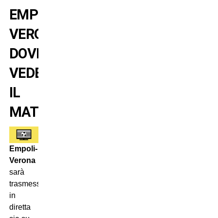
EMPOLI-
VERONA:
DOVE
VEDERE
IL
MATCH
Empoli-
Verona
sarà
trasmessa
in
diretta