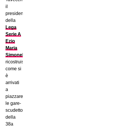
il
presidente
della
Lega
Serie A
Ezio
Maria
Simonelli
ricostruisce
come si
è
arrivati
a
piazzare
le gare-
scudetto
della
38a