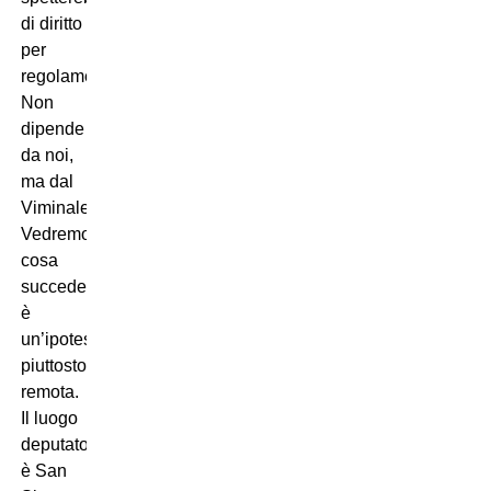
di diritto
per
regolamento.
Non
dipende
da noi,
ma dal
Viminale.
Vedremo
cosa
succederà,
è
un’ipotesi
piuttosto
remota.
Il luogo
deputato
è San