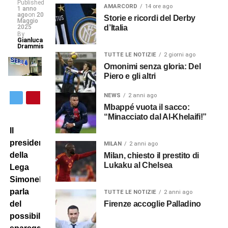
Published
AMARCORD
14 ore ago
1 anno
ago
on
20
Storie e ricordi del Derby
Maggio
2025
d’Italia
By
Gianluca
Drammis
TUTTE LE NOTIZIE
2 giorni ago
Omonimi senza gloria: Del
Piero e gli altri
NEWS
2 anni ago
Mbappé vuota il sacco:
“Minacciato dal Al-Khelaifi!”
Il
presidente
MILAN
2 anni ago
della
Milan, chiesto il prestito di
Lukaku al Chelsea
Lega
Simonelli
parla
TUTTE LE NOTIZIE
2 anni ago
del
Firenze accoglie Palladino
possibile