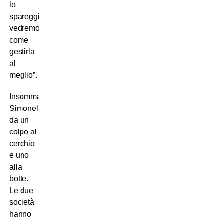
lo
spareggio,
vedremo
come
gestirla
al
meglio”.
Insomma,
Simonelli
da un
colpo al
cerchio
e uno
alla
botte.
Le due
società
hanno