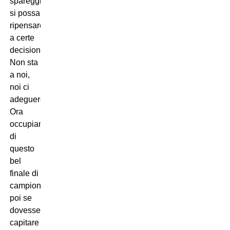
spareggio
si possa
ripensare
a certe
decisioni.
Non sta
a noi,
noi ci
adegueremo.
Ora
occupiamoci
di
questo
bel
finale di
campionato;
poi se
dovesse
capitare