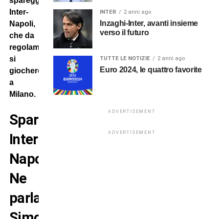
spareggio
Inter-
INTER
2 anni ago
Inzaghi-Inter, avanti insieme
Napoli,
verso il futuro
che da
regolamento
si
TUTTE LE NOTIZIE
2 anni ago
Euro 2024, le quattro favorite
giocherebbe
a
Milano.
ADVERTISEMENT
Spareggio
ADVERTISEMENT
Inter-
Napoli?
Ne
parla
Simonelli