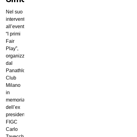
Nel suo
intervento
all’evento
“I primi
Fair
Play”,
organizzato
dal
Panathlon
Club
Milano
in
memoria
dell’ex
presidente
FIGC
Carlo
Tavecchio,