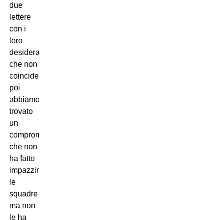
due
lettere
con i
loro
desiderata
che non
coincidevano,
poi
abbiamo
trovato
un
compromesso
che non
ha fatto
impazzire
le
squadre
ma non
le ha