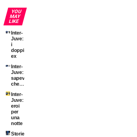
YOU
MAY
LIKE
Inter-
Juve:
i
doppi
ex
Inter-
Juve:
sapevate
che…?
Inter-
Juve:
eroi
per
una
notte
Storie