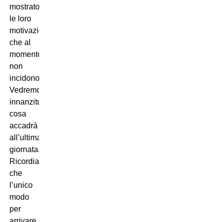
mostrato
le loro
motivazioni
che al
momento
non
incidono.
Vedremo
innanzitutto
cosa
accadrà
all’ultima
giornata.
Ricordiamo
che
l’unico
modo
per
arrivare