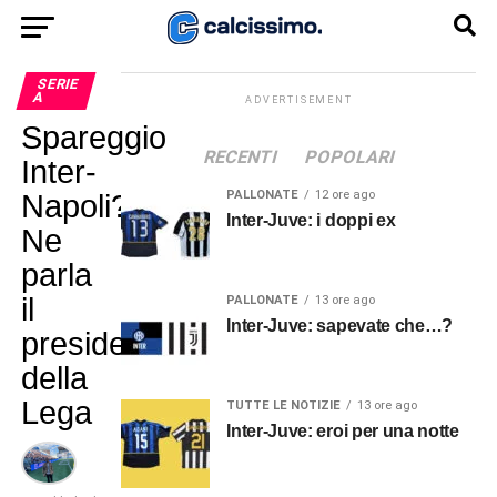
SERIE
A
ADVERTISEMENT
Spareggio
RECENTI
POPOLARI
Inter-
PALLONATE
12 ore ago
Napoli?
Inter-Juve: i doppi ex
Ne
parla
il
PALLONATE
13 ore ago
Inter-Juve: sapevate che…?
presidente
della
Lega
TUTTE LE NOTIZIE
13 ore ago
Inter-Juve: eroi per una notte