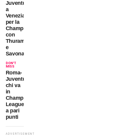
Juventus:
a
Venezia
per la
Champions
con
Thuram
e
Savona
DON'T
MISS
Roma-
Juventus:
chi va
in
Champions
League
a pari
punti
ADVERTISEMENT