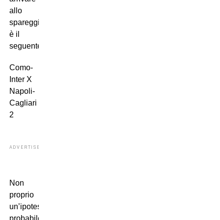
allo
spareggio
è il
seguente:
Como-
Inter X
Napoli-
Cagliari
2
ADVERTISEMENT
Non
proprio
un’ipotesi
probabile.