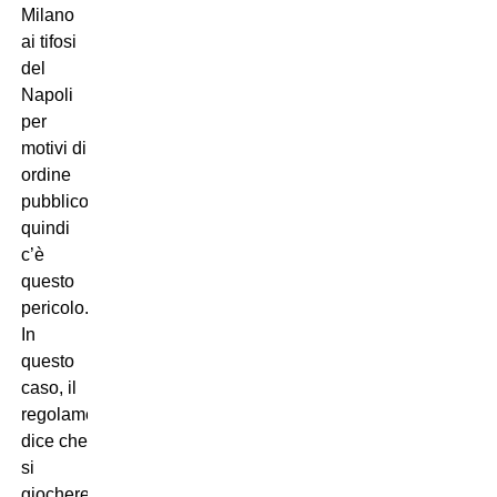
Milano
ai tifosi
del
Napoli
per
motivi di
ordine
pubblico,
quindi
c’è
questo
pericolo.
In
questo
caso, il
regolamento
dice che
si
giocherebbe