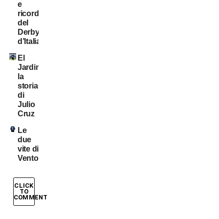
e
ricordi
del
Derby
d’Italia
El
Jardinero:
la
storia
di
Julio
Cruz
Le
due
vite di
Ventola
CLICK
TO
COMMENT