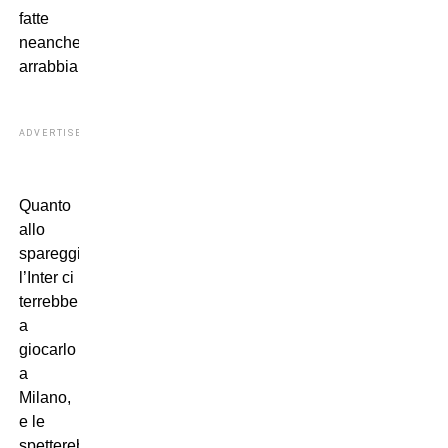
fatte
neanche
arrabbiare.
ADVERTISEMENT
Quanto
allo
spareggio,
l’Inter ci
terrebbe
a
giocarlo
a
Milano,
e le
spetterebbe