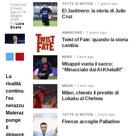
TUTTE LE NOTIZIE
1 giorno ago
Published
2 mesi
El Jardinero: la storia di Julio
ago
on
19
Giugno
Cruz
2026
By
Luca
Boate
AMARCORD
1 giorno ago
Twist of Fate: quando la storia
cambia
NEWS
2 anni ago
Mbappé vuota il sacco:
“Minacciato dal Al-Khelaifi!”
La
rivalità
MILAN
2 anni ago
continua:
Milan, chiesto il prestito di
l’ex
Lukaku al Chelsea
nerazzurro
Materazzi
TUTTE LE NOTIZIE
2 anni ago
punge
Firenze accoglie Palladino
il
dirigente