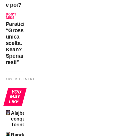
e poi?
DON'T
MISS
Paratici:
“Grosso
unica
scelta.
Kean?
Speriamo
resti”
ADVERTISEMENT
YOU
MAY
LIKE
Alajbegovic
conquista
Torino
Randal