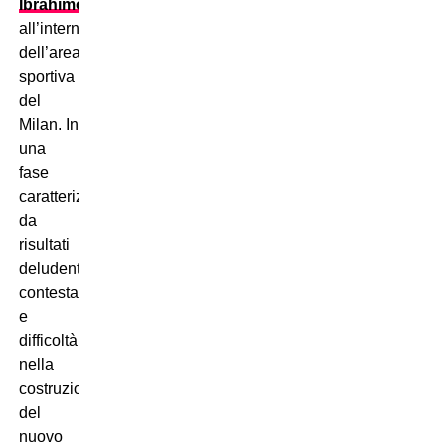
Ibrahimovic
all’interno
dell’area
sportiva
del
Milan. In
una
fase
caratterizzata
da
risultati
deludenti,
contestazioni
e
difficoltà
nella
costruzione
del
nuovo