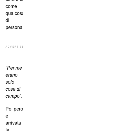
come
qualcosa
di
personale:
ADVERTISEMENT
“Per me
erano
solo
cose di
campo”
.
Poi però
è
arrivata
la