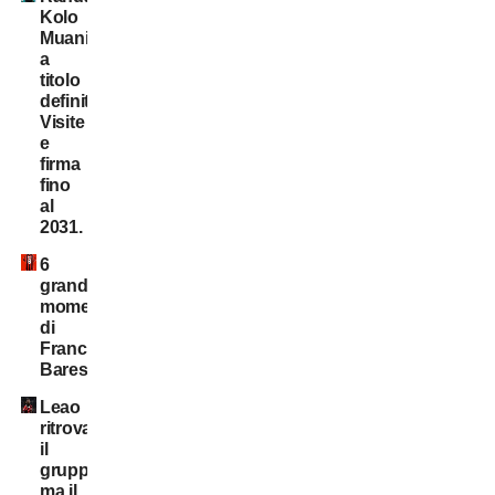
Kolo
Muani:
a
titolo
definitivo!
Visite
e
firma
fino
al
2031.
6
grandi
momenti
di
Franco
Baresi
Leao
ritrova
il
gruppo,
ma il