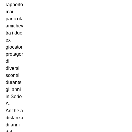
rapporto
mai
particolarmente
amichevole
tra i due
ex
giocatori,
protagonisti
di
diversi
scontri
durante
gli anni
in Serie
A.
Anche a
distanza
di anni
dal