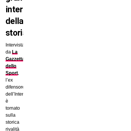
interista
della
storia”
Intervistato
da
La
Gazzetta
dello
Sport
,
l’ex
difensore
dell’Inter
è
tornato
sulla
storica
rivalità