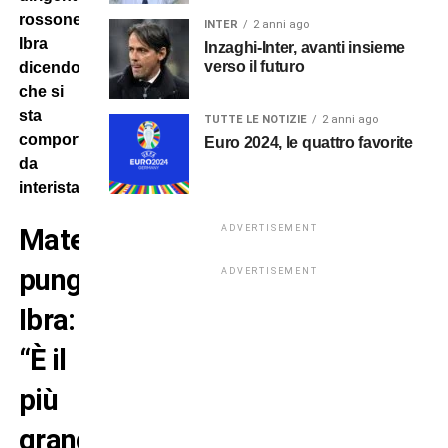
rossonero
INTER
2 anni ago
Ibra
Inzaghi-Inter, avanti insieme
verso il futuro
dicendo
che si
sta
TUTTE LE NOTIZIE
2 anni ago
comportando
Euro 2024, le quattro favorite
da
interista.
ADVERTISEMENT
Materazzi
punge
ADVERTISEMENT
Ibra:
“È il
più
grande