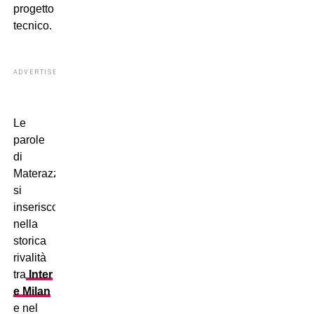
progetto
tecnico.
ADVERTISEMENT
Le
parole
di
Materazzi
si
inseriscono
nella
storica
rivalità
tra
Inter
e Milan
e nel