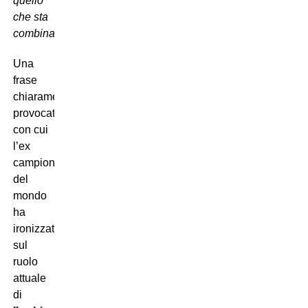
quello
che sta
combinando”
.
Una
frase
chiaramente
provocatoria,
con cui
l’ex
campione
del
mondo
ha
ironizzato
sul
ruolo
attuale
di