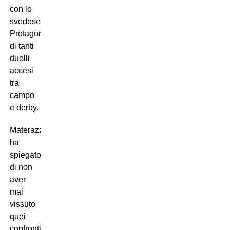
con lo
svedese.
Protagonista
di tanti
duelli
accesi
tra
campo
e derby.
Materazzi
ha
spiegato
di non
aver
mai
vissuto
quei
confronti