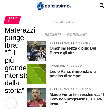
SERIE
A
ADVERTISEMENT
Materazzi
RECENTI
POPOLARI
punge
TUTTE LE NOTIZIE
9 ore ago
Ibra:
Omonimi senza gloria: Del
“È il
Piero e gli altri
più
grande
AMARCORD
10 ore ago
Ledio Pano, il rigorista più
interista
preciso di sempre!
della
storia”
TUTTE LE NOTIZIE
10 ore ago
Marco Ferrante in esclusiva: “Il
Toro non programma, la Juve
invece…”