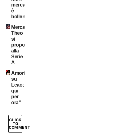
mercato
è
bollente
Mercato:
Theo
si
propone
alla
Serie
A
Amorim
su
Leao:”Resta
qui
per
ora”
CLICK
TO
COMMENT