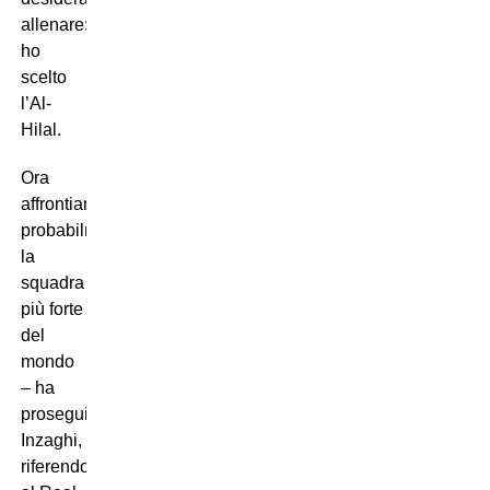
allenare:
ho
scelto
l’Al-
Hilal.
Ora
affrontiamo
probabilmente
la
squadra
più forte
del
mondo
– ha
proseguito
Inzaghi,
riferendosi