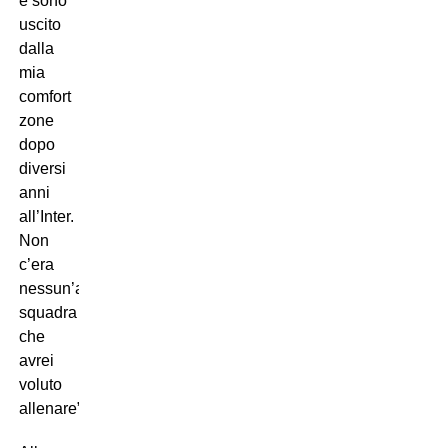
e sono
uscito
dalla
mia
comfort
zone
dopo
diversi
anni
all’Inter.
Non
c’era
nessun’altra
squadra
che
avrei
voluto
allenare”.