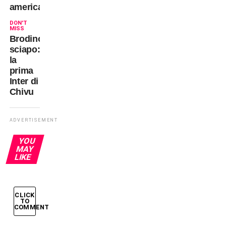
americani
DON'T
MISS
Brodino
sciapo:
la
prima
Inter di
Chivu
ADVERTISEMENT
YOU
MAY
LIKE
CLICK
TO
COMMENT