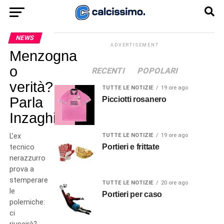
NEWS
ADVERTISEMENT
Menzogna
o
RECENTI
POPOLARI
verità?
TUTTE LE NOTIZIE
19 ore ago
Parla
Picciotti rosanero
Inzaghi
L’ex
TUTTE LE NOTIZIE
19 ore ago
Portieri e frittate
tecnico
nerazzurro
prova a
stemperare
TUTTE LE NOTIZIE
20 ore ago
le
Portieri per caso
polemiche:
ci