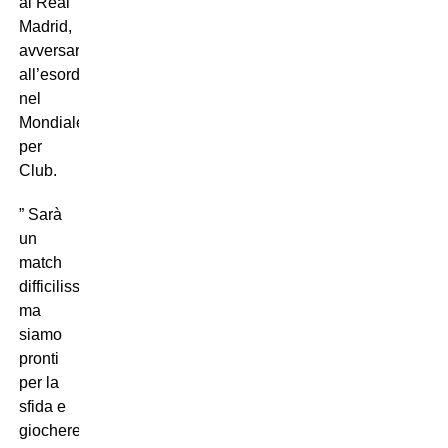
al Real
Madrid,
avversario
all’esordio
nel
Mondiale
per
Club.
” Sarà
un
match
difficilissimo,
ma
siamo
pronti
per la
sfida e
giocheremo