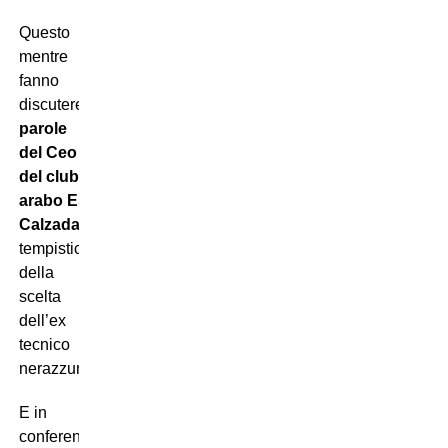
Questo
mentre
fanno
discutere
le
parole
del Ceo
del club
arabo Esteve
Calzada
sulle
tempistiche
della
scelta
dell’ex
tecnico
nerazzurro.
E in
conferenza