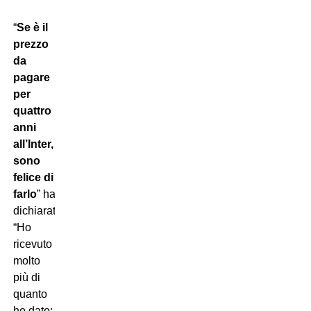
“
Se è il
prezzo
da
pagare
per
quattro
anni
all’Inter,
sono
felice di
farlo
” ha
dichiarato.
“Ho
ricevuto
molto
più di
quanto
ho dato: