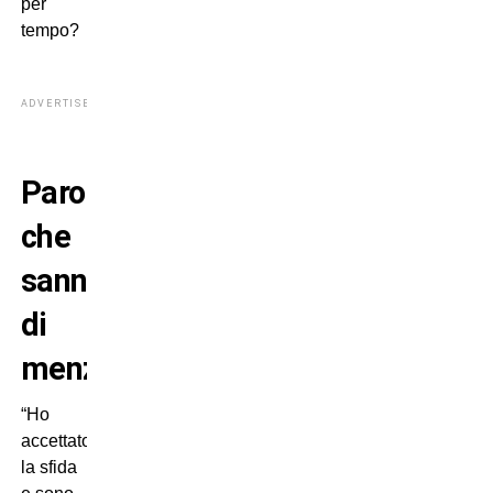
per
tempo?
ADVERTISEMENT
Parole
che
sanno
di
menzogna?
“Ho
accettato
la sfida