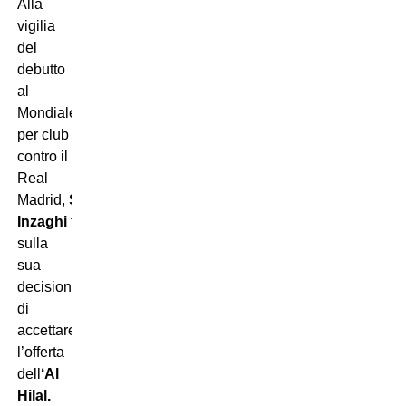
Alla
vigilia
del
debutto
al
Mondiale
per club
contro il
Real
Madrid,
Simone
Inzaghi
torna
sulla
sua
decisione
di
accettare
l’offerta
dell
‘Al
Hilal.