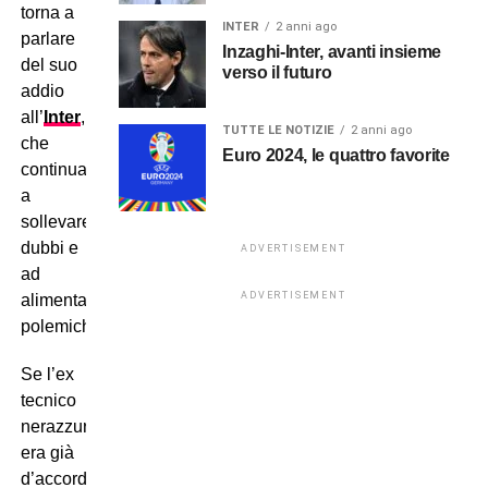
torna a
INTER
2 anni ago
parlare
Inzaghi-Inter, avanti insieme
del suo
verso il futuro
addio
all’
Inter
,
TUTTE LE NOTIZIE
2 anni ago
che
Euro 2024, le quattro favorite
continua
a
sollevare
dubbi e
ADVERTISEMENT
ad
ADVERTISEMENT
alimentare
polemiche…
Se l’ex
tecnico
nerazzurro
era già
d’accordo