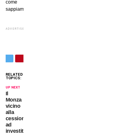
come
sappiamo”.
ADVERTISEMENT
RELATED
TOPICS:
UP NEXT
Il
Monza
vicino
alla
cessione
ad
investitori