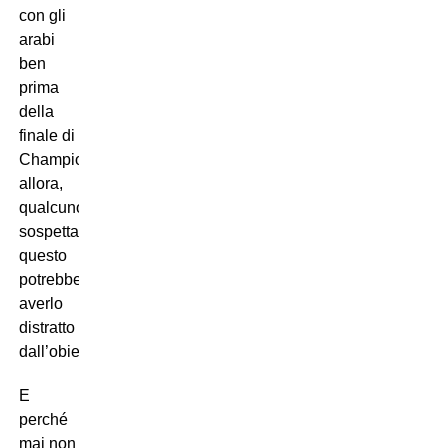
con gli
arabi
ben
prima
della
finale di
Champions,
allora,
qualcuno
sospetta,
questo
potrebbe
averlo
distratto
dall’obiettivo…
E
perché
mai non