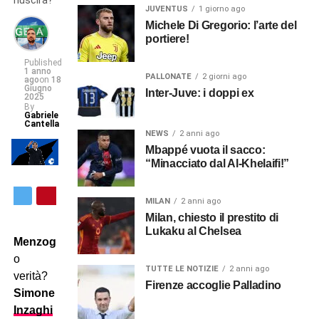
riuscirà?
JUVENTUS
1 giorno ago
Michele Di Gregorio: l’arte del
portiere!
Published
1 anno
PALLONATE
2 giorni ago
ago
on
18
Giugno
Inter-Juve: i doppi ex
2025
By
Gabriele
Cantella
NEWS
2 anni ago
Mbappé vuota il sacco:
“Minacciato dal Al-Khelaifi!”
MILAN
2 anni ago
Milan, chiesto il prestito di
Lukaku al Chelsea
Menzogna
o
TUTTE LE NOTIZIE
2 anni ago
verità?
Firenze accoglie Palladino
Simone
Inzaghi