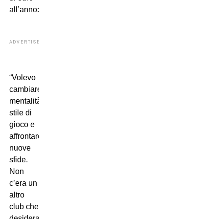
all’anno:
ADVERTISEMENT
“Volevo
cambiare
mentalità,
stile di
gioco e
affrontare
nuove
sfide.
Non
c’era un
altro
club che
desiderassi