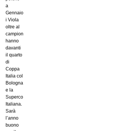
a
Gennaio
i Viola
oltre al
campionato
hanno
davanti
il quarto
di
Coppa
Italia col
Bologna
e la
Supercoppa
Italiana.
Sarà
l’anno
buono