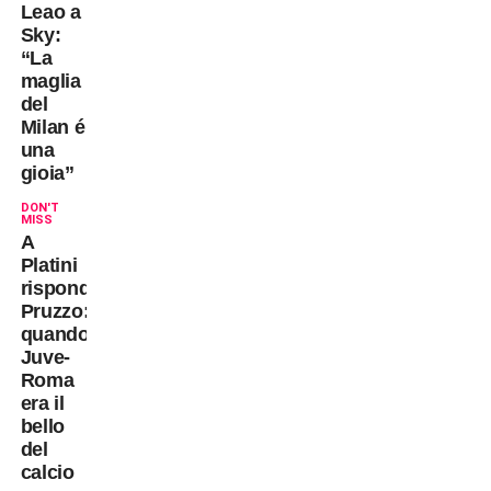
Leao a
Sky:
“La
maglia
del
Milan é
una
gioia”
DON'T
MISS
A
Platini
risponde
Pruzzo:
quando
Juve-
Roma
era il
bello
del
calcio