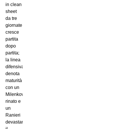
in clean
sheet
da tre
giornate
cresce
partita
dopo
partita;
la linea
difensiva
denota
maturità
con un
Milenkovic
rinato e
un
Ranieri
devastante;
il