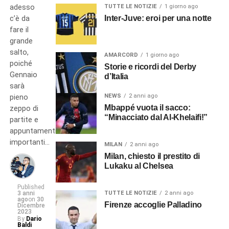
adesso
TUTTE LE NOTIZIE
1 giorno ago
Inter-Juve: eroi per una notte
c’è da
fare il
grande
salto,
AMARCORD
1 giorno ago
poiché
Storie e ricordi del Derby
Gennaio
d’Italia
sarà
NEWS
2 anni ago
pieno
Mbappé vuota il sacco:
zeppo di
“Minacciato dal Al-Khelaifi!”
partite e
appuntamenti
importanti…
MILAN
2 anni ago
Milan, chiesto il prestito di
Lukaku al Chelsea
Published
3 anni
TUTTE LE NOTIZIE
2 anni ago
ago
on
30
Firenze accoglie Palladino
Dicembre
2023
By
Dario
Baldi