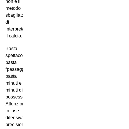
non è il
metodo
sbagliato
di
interpretare
il calcio.
Basta
spettacolo,
basta
“passaggini”,
basta
minuti e
minuti di
possesso.
Attenzione
in fase
difensiva,
precisione