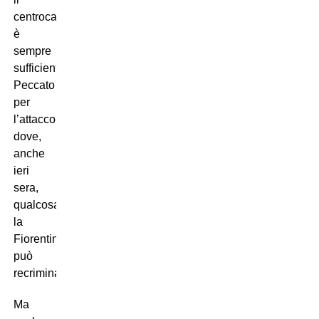
centrocampo
è
sempre
sufficiente.
Peccato
per
l’attacco
dove,
anche
ieri
sera,
qualcosa
la
Fiorentina
può
recriminare.
Ma