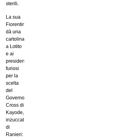
sterili.
La sua
Fiorentina
dà una
cartolina
a Lotito
e ai
presidenti
furiosi
per la
scelta
del
Governo.
Cross di
Kayode,
inzuccata
di
Ranieri: