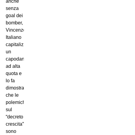
anche
senza
goal dei
bomber,
Vincenzo
Italiano
capitalizza
un
capodanno
ad alta
quota e
lo fa
dimostrando
che le
polemiche
sul
“decreto
crescita”
sono