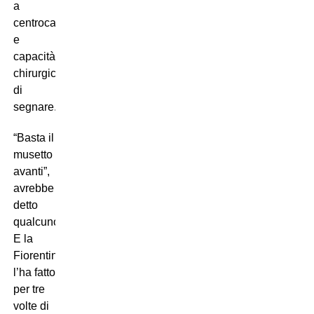
a
centrocampo
e
capacità
chirurgica
di
segnare.
“Basta il
musetto
avanti”,
avrebbe
detto
qualcuno.
E la
Fiorentina
l’ha fatto
per tre
volte di