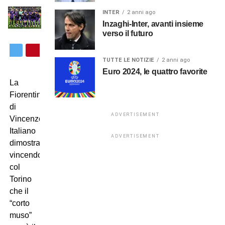
INTER
2 anni ago
Inzaghi-Inter, avanti insieme
verso il futuro
TUTTE LE NOTIZIE
2 anni ago
Euro 2024, le quattro favorite
La
Fiorentina
di
ADVERTISEMENT
Vincenzo
Italiano
ADVERTISEMENT
dimostra
vincendo
col
Torino
che il
“corto
muso”