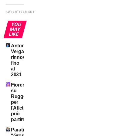
ADVERTISEMENT
YOU
MAY
LIKE
Antonio
Vergara,
rinnovo
fino
al
2031
Fiorentina
su
Ruggeri:
per
l’Atletico
può
partire
Paratici:
“Grosso