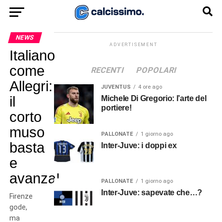
NEWS
ADVERTISEMENT
Italiano
come
RECENTI
POPOLARI
Allegri:
JUVENTUS
4 ore ago
il
Michele Di Gregorio: l’arte del
portiere!
corto
muso
PALLONATE
1 giorno ago
basta
Inter-Juve: i doppi ex
e
avanza!
PALLONATE
1 giorno ago
Inter-Juve: sapevate che…?
Firenze
gode,
ma