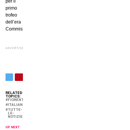
per il
primo
trofeo
dell’era
Commisso?
ADVERTISEMENT
RELATED
TOPICS:
FIORENTINA
ITALIANO
TUTTE-
LE-
NOTIZIE
UP NEXT