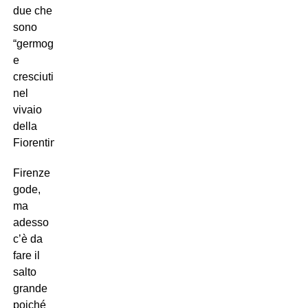
due che
sono
“germogliati”
e
cresciuti
nel
vivaio
della
Fiorentina.
Firenze
gode,
ma
adesso
c’è da
fare il
salto
grande
poiché