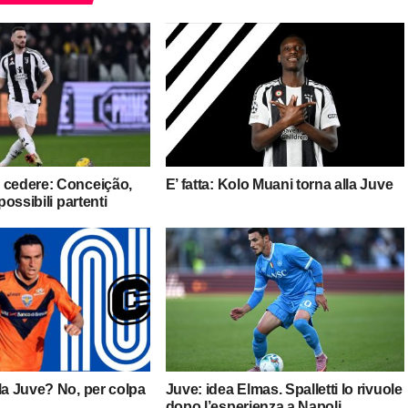
 cedere: Conceição,
E’ fatta: Kolo Muani torna alla Juve
 possibili partenti
la Juve? No, per colpa
Juve: idea Elmas. Spalletti lo rivuole
dopo l’esperienza a Napoli