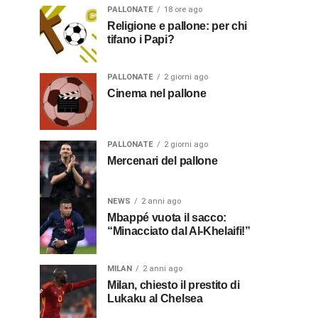
PALLONATE
18 ore ago
Religione e pallone: per chi
tifano i Papi?
PALLONATE
2 giorni ago
Cinema nel pallone
PALLONATE
2 giorni ago
Mercenari del pallone
NEWS
2 anni ago
Mbappé vuota il sacco:
“Minacciato dal Al-Khelaifi!”
MILAN
2 anni ago
Milan, chiesto il prestito di
Lukaku al Chelsea