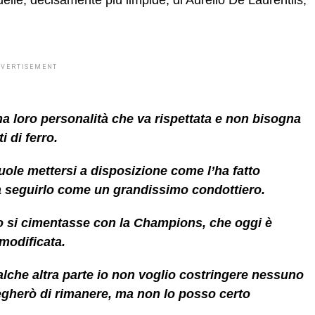
uelle, decisamente più limpide, di Aurelio De Laurentiis,
DVERTISEMENT
una loro personalità che va rispettata e non bisogna
i di ferro.
ole mettersi a disposizione come l’ha fatto
a seguirlo come un grandissimo condottiero.
o si cimentasse con la Champions, che oggi è
modificata.
alche altra parte io non voglio costringere nessuno
egherò di rimanere, ma non lo posso certo