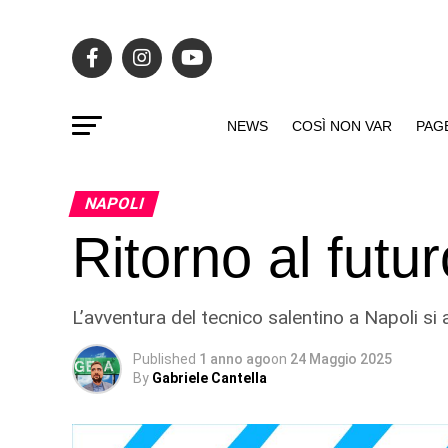
NEWS
COSÌ NON VAR
PAG
NAPOLI
Ritorno al futu
L’avventura del tecnico salentino a Napoli si 
Published
1 anno ago
on
24 Maggio 2025
By
Gabriele Cantella