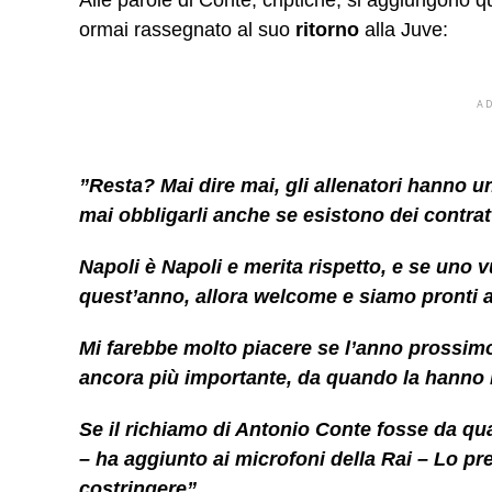
Alle parole di Conte, criptiche, si aggiungono q
ormai rassegnato al suo
ritorno
alla Juve:
A
”
Resta? Mai dire mai
, gli allenatori hanno 
mai obbligarli anche se esistono dei contratt
Napoli è Napoli e merita rispetto,
e se uno vu
quest’anno, allora welcome e siamo pronti 
Mi farebbe molto piacere se l’anno prossim
ancora più importante, da quando la hanno 
Se il richiamo di Antonio Conte fosse da qu
– ha aggiunto ai microfoni della Rai –
Lo pr
costringere
”.