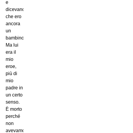
e
dicevano
che ero
ancora
un
bambino.
Ma lui
era il
mio
eroe,
più di
mio
padre in
un certo
senso.
È morto
perché
non
avevamo