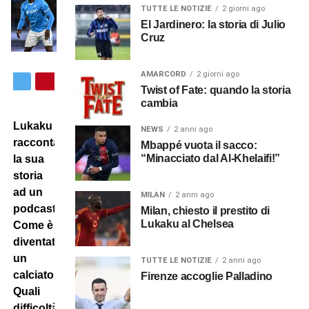
TUTTE LE NOTIZIE
2 giorni ago
El Jardinero: la storia di Julio
Cruz
AMARCORD
2 giorni ago
Twist of Fate: quando la storia
cambia
Lukaku
NEWS
2 anni ago
racconta
Mbappé vuota il sacco:
“Minacciato dal Al-Khelaifi!”
la sua
storia
ad un
MILAN
2 anni ago
podcast.
Milan, chiesto il prestito di
Lukaku al Chelsea
Come è
diventato
un
TUTTE LE NOTIZIE
2 anni ago
calciatore?
Firenze accoglie Palladino
Quali
difficoltà