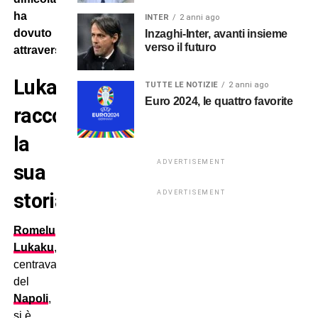
ha
INTER
2 anni ago
dovuto
Inzaghi-Inter, avanti insieme
verso il futuro
attraversare?
Lukaku
TUTTE LE NOTIZIE
2 anni ago
Euro 2024, le quattro favorite
racconta
la
ADVERTISEMENT
sua
storia
ADVERTISEMENT
Romelu
Lukaku
,
centravanti
del
Napoli
,
si è