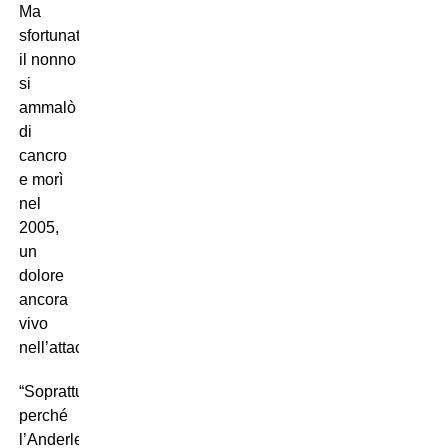
Ma
sfortunatamente
il nonno
si
ammalò
di
cancro
e morì
nel
2005,
un
dolore
ancora
vivo
nell’attaccante:
“Soprattutto
perché
l’Anderlecht