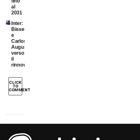
fino
al
2031
Inter:
Bisseck
e
Carlos
Augusto
verso
il
rinnovo
CLICK
TO
COMMENT