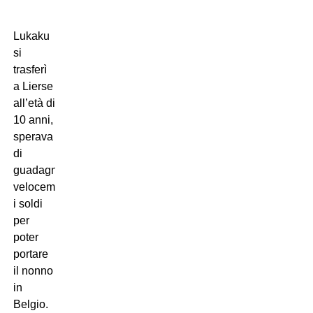
Lukaku
si
trasferì
a Lierse
all’età di
10 anni,
sperava
di
guadagnare
velocemente
i soldi
per
poter
portare
il nonno
in
Belgio.