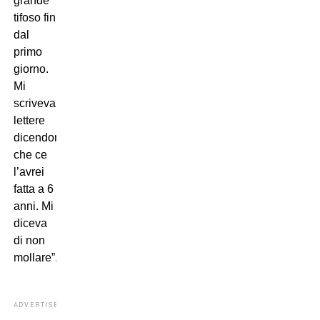
grande
tifoso fin
dal
primo
giorno.
Mi
scriveva
lettere
dicendomi
che ce
l’avrei
fatta a 6
anni. Mi
diceva
di non
mollare”.
ADVERTISEMENT