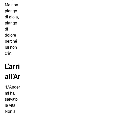
Ma non
piango
di gioia,
piango
di
dolore
perché
lui non
c’è”.
L’arrivo
all’Anderlecht
“L’Anderlecht
mi ha
salvato
la vita.
Non si