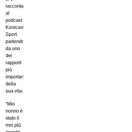
raccontato
al
podcast
Koolcast
Sport
partendo
da uno
dei
rapporti
più
importanti
della
sua vita:
“Mio
nonno è
stato il
mio più