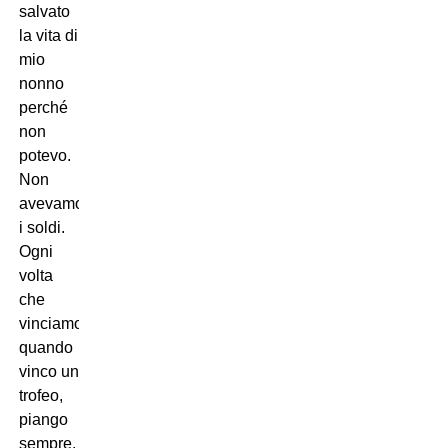
salvato
la vita di
mio
nonno
perché
non
potevo.
Non
avevamo
i soldi.
Ogni
volta
che
vinciamo,
quando
vinco un
trofeo,
piango
sempre.