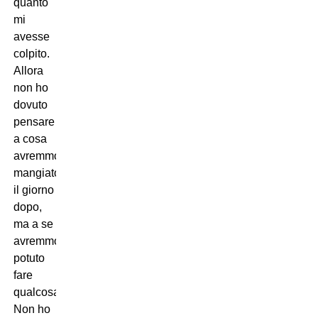
quanto
mi
avesse
colpito.
Allora
non ho
dovuto
pensare
a cosa
avremmo
mangiato
il giorno
dopo,
ma a se
avremmo
potuto
fare
qualcosa.
Non ho