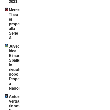
2031.
Mercato:
Theo
si
propone
alla
Serie
A
Juve:
idea
Elmas.
Spalletti
lo
rivuole
dopo
l’esperienza
a
Napoli
Antonio
Vergara,
rinnovo