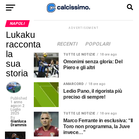
NAPOLI
ADVERTISEMENT
Lukaku
racconta
RECENTI
POPOLARI
la
TUTTE LE NOTIZIE
18 ore ago
sua
Omonimi senza gloria: Del
Piero e gli altri
storia
AMARCORD
18 ore ago
Ledio Pano, il rigorista più
preciso di sempre!
Published
1 anno
ago
on
2
Luglio
2025
TUTTE LE NOTIZIE
18 ore ago
By
Marco Ferrante in esclusiva: “Il
Gianluca
Drammis
Toro non programma, la Juve
invece…”