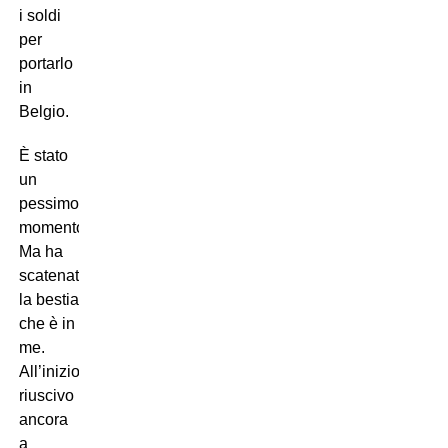
i soldi
per
portarlo
in
Belgio.
È stato
un
pessimo
momento.
Ma ha
scatenato
la bestia
che è in
me.
All’inizio
riuscivo
ancora
a