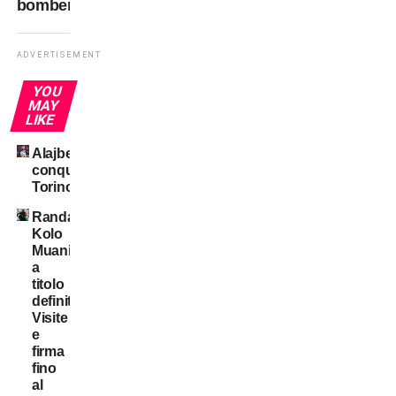
bomber
ADVERTISEMENT
YOU
MAY
LIKE
Alajbegovic
conquista
Torino
Randal
Kolo
Muani:
a
titolo
definitivo!
Visite
e
firma
fino
al