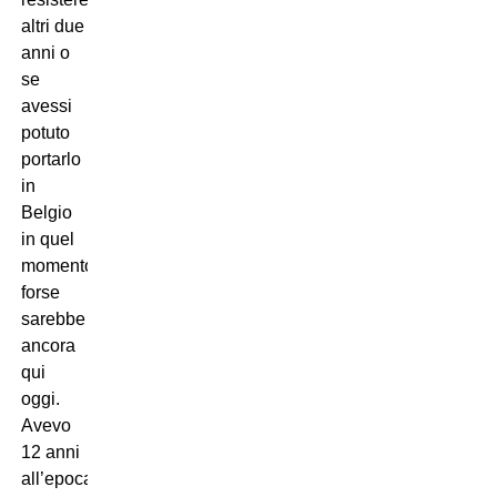
altri due
anni o
se
avessi
potuto
portarlo
in
Belgio
in quel
momento,
forse
sarebbe
ancora
qui
oggi.
Avevo
12 anni
all’epoca,