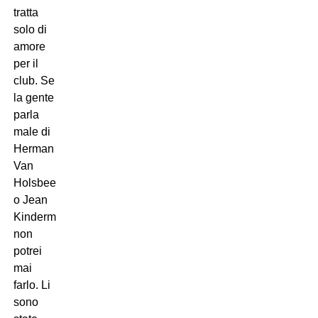
tratta
solo di
amore
per il
club. Se
la gente
parla
male di
Herman
Van
Holsbeeck
o Jean
Kindermans,
non
potrei
mai
farlo. Li
sono