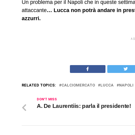
Un problema per il Napoli che in queste settim
attaccante
… Lucca non potrà andare in presti
azzurri.
A
RELATED TOPICS:
CALCIOMERCATO
LUCCA
NAPOLI
DON'T MISS
A. De Laurentiis: parla il presidente!