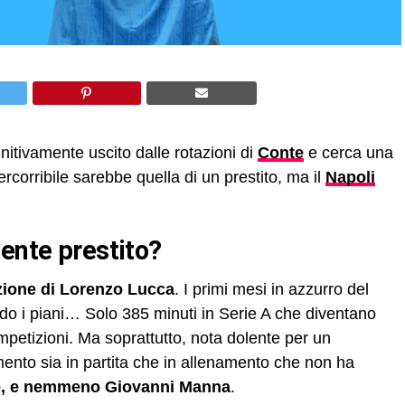
initivamente uscito dalle rotazioni di
Conte
e cerca una
orribile sarebbe quella di un prestito, ma il
Napoli
iente prestito?
azione di Lorenzo Lucca
. I primi mesi in azzurro del
o i piani… Solo 385 minuti in Serie A che diventano
petizioni. Ma soprattutto, nota dolente per un
ento sia in partita che in allenamento che non ha
e, e nemmeno Giovanni Manna
.