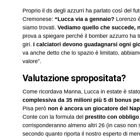
Proprio il ds degli azzurri ha parlato così del f
Cremonese:
“Lucca via a gennaio?
Lorenzo è
siamo trovati.
Vediamo quello che succede, 
prova a spiegare perché il bomber azzurro ha t
giri.
I calciatori devono guadagnarsi ogni gior
va anche detto che lo spazio è limitato, abbiam
valore”.
Valutazione spropositata?
Come ricordava Manna, Lucca in estate è stato 
complessiva da 35 milioni più 5 di bonus per
Pisa però
non è ancora un giocatore del Napoli
Conte con la formula del
prestito con obbligo
corrisponderanno almeno altri 26 (in caso non scat
secondo quanto riporta il nostro esperto di me