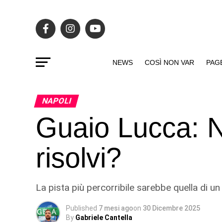
NEWS
COSÌ NON VAR
PAG
NAPOLI
Guaio Lucca: N
risolvi?
La pista più percorribile sarebbe quella di un
Published
7 mesi ago
on
30 Dicembre 2025
By
Gabriele Cantella