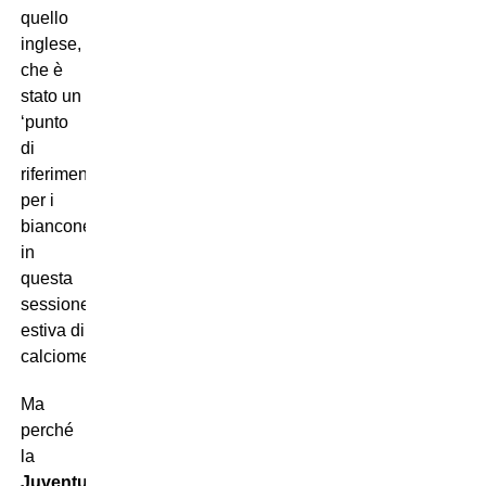
quello
inglese,
che è
stato un
‘punto
di
riferimento’
per i
bianconeri
in
questa
sessione
estiva di
calciomercato.
Ma
perché
la
Juventus