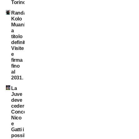
Torino
Randal
Kolo
Muani:
a
titolo
definitivo!
Visite
e
firma
fino
al
2031.
La
Juve
deve
cedere:
Conceição,
Nico
e
Gatti i
possibili