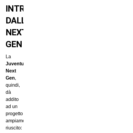
INTROITI
DALLA
NEXT
GEN
La
Juventus
Next
Gen
,
quindi,
dà
addito
ad un
progetto
ampiamente
riuscito: