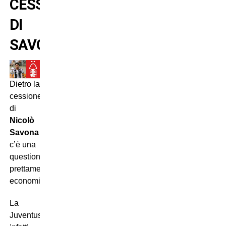
CESSIONE
DI
SAVONA
Dietro la
cessione
di
Nicolò
Savona
c’è una
questione
prettamente
economica.
La
Juventus,