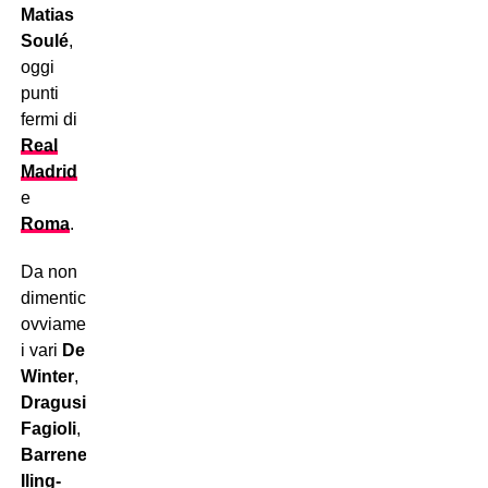
Matias
Soulé
,
oggi
punti
fermi di
Real
Madrid
e
Roma
.
Da non
dimenticare,
ovviamente,
i vari
De
Winter
,
Dragusin
,
Fagioli
,
Barrenechea
,
Iling-