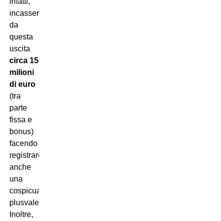
infatti,
incasserà
da
questa
uscita
circa 15
milioni
di euro
(tra
parte
fissa e
bonus)
facendo
registrare
anche
una
cospicua
plusvalenza.
Inoltre,