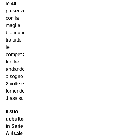
le
40
presenze
con la
maglia
bianconera
tra tutte
le
competizioni.
Inoltre,
andando
a segno
2
volte e
fornendo
1
assist.
Il suo
debutto
in Serie
A risale