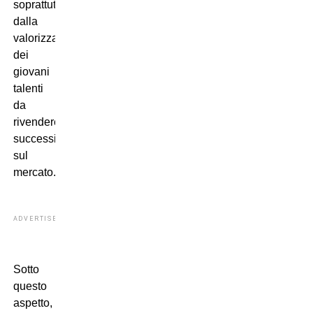
soprattutto
dalla
valorizzazione
dei
giovani
talenti
da
rivendere,
successivamente,
sul
mercato.
ADVERTISEMENT
Sotto
questo
aspetto,