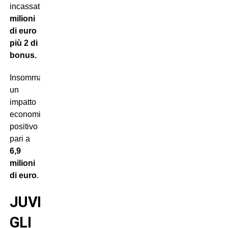
incassato
10
milioni
di euro
più 2 di
bonus.
Insomma:
un
impatto
economico
positivo
pari a
6,9
milioni
di euro
.
JUVENTUS:
GLI