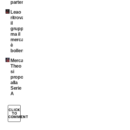
partenti
Leao
ritrova
il
gruppo,
ma il
mercato
è
bollente
Mercato:
Theo
si
propone
alla
Serie
A
CLICK
TO
COMMENT