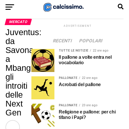
MERCATO
ADVERTISEMENT
Juventus:
da
RECENTI
POPOLARI
Savona
TUTTE LE NOTIZIE
22 ore ago
a
Il pallone a volte entra nel
vocabolario
Mbangula,
gli
PALLONATE
22 ore ago
introiti
Acrobati del pallone
delle
Next
PALLONATE
23 ore ago
Gen
Religione e pallone: per chi
tifano i Papi?