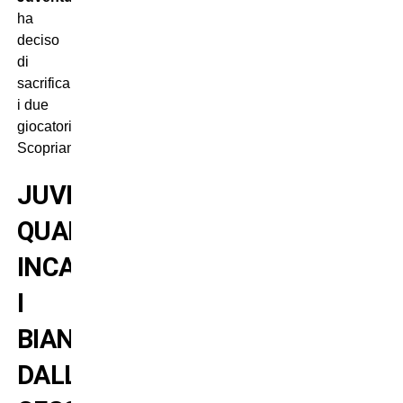
ha
deciso
di
sacrificare
i due
giocatori?
Scopriamolo.
JUVENTUS:
QUANTO
INCASSANO
I
BIANCONERI
DALLA