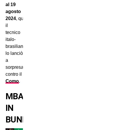
al 19
agosto
2024
, quando
il
tecnico
italo-
brasiliano
lo lanciò
a
sorpresa
contro il
Como
.
MBANGULA
IN
BUNDESLIGA