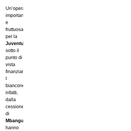
Un’operazione
importante
e
fruttuosa
per la
Juventus
sotto il
punto di
vista
finanziario.
I
bianconeri,
infatti,
dalla
cessione
di
Mbangula
hanno