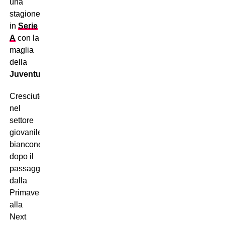
una
stagione
in
Serie
A
con la
maglia
della
Juventus
.
Cresciuto
nel
settore
giovanile
bianconero,
dopo il
passaggio
dalla
Primavera
alla
Next