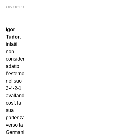
ADVERTISEMENT
Igor
Tudor
,
infatti,
non
considerava
adatto
l’esterno
nel suo
3-4-2-1:
avallando,
così, la
sua
partenza
verso la
Germania.