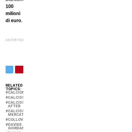
100
milioni
di euro
.
ADVERTISEMENT
RELATED
TOPICS:
CALCIOMERCATO
CALCISSIMO
CALCISSIMO
AFTER
CALCISSIMO
MERCATO
COLLOVATI
DAVIDE
GIORDANA