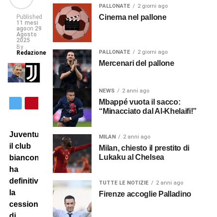
PALLONATE
2 giorni ago
Cinema nel pallone
Published
11 mesi
ago
on
29
Agosto
2025
By
PALLONATE
2 giorni ago
Redazione
Mercenari del pallone
NEWS
2 anni ago
Mbappé vuota il sacco:
“Minacciato dal Al-Khelaifi!”
Juventus:
MILAN
2 anni ago
il club
Milan, chiesto il prestito di
Lukaku al Chelsea
bianconero
ha
definitivo
TUTTE LE NOTIZIE
2 anni ago
la
Firenze accoglie Palladino
cessione
di