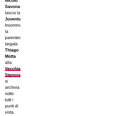
Nicolò
Savona
lascia la
Juventus
.
Insomma:
la
parentesi
targata
Thiago
Motta
alla
Vecchia
Signora
si
archivia
sotto
tutti i
punti di
vista.