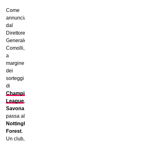
Come
annunciato
dal
Direttore
Generale
Comolli,
a
margine
dei
sorteggi
di
Champions
League
,
Savona
passa al
Nottingham
Forest
.
Un club,