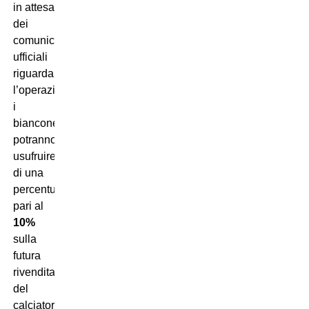
in attesa
dei
comunicati
ufficiali
riguardanti
l’operazione,
i
bianconeri
potranno
usufruire
di una
percentuale
pari al
10%
sulla
futura
rivendita
del
calciatore.