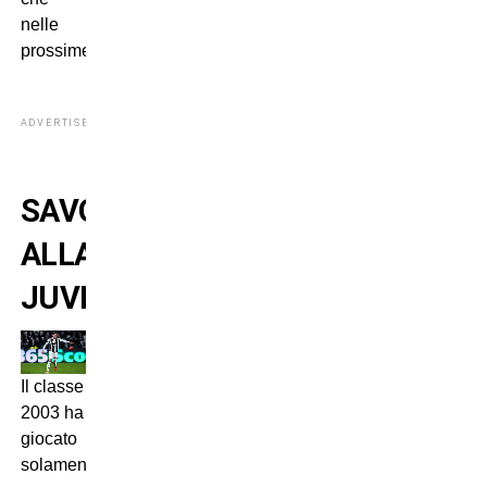
nelle
prossime.
ADVERTISEMENT
SAVONA
ALLA
JUVENTUS
Il classe
2003 ha
giocato
solamente