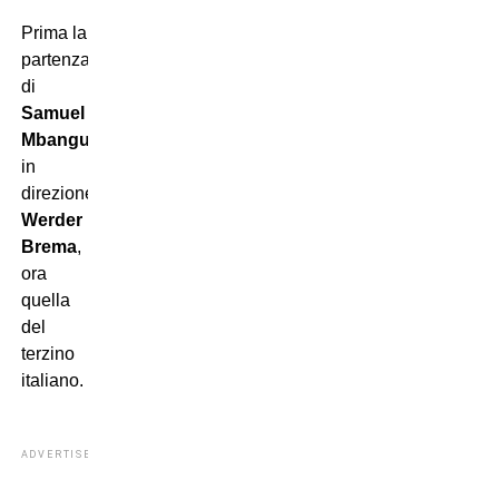
Prima la
partenza
di
Samuel
Mbangula
in
direzione
Werder
Brema
,
ora
quella
del
terzino
italiano.
ADVERTISEMENT