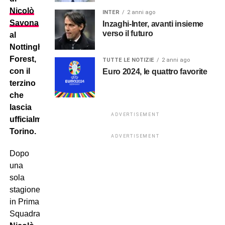
Nicolò
INTER
2 anni ago
Savona
Inzaghi-Inter, avanti insieme
verso il futuro
al
Nottingham
Forest,
TUTTE LE NOTIZIE
2 anni ago
con il
Euro 2024, le quattro favorite
terzino
che
lascia
ADVERTISEMENT
ufficialmente
Torino.
ADVERTISEMENT
Dopo
una
sola
stagione
in Prima
Squadra,