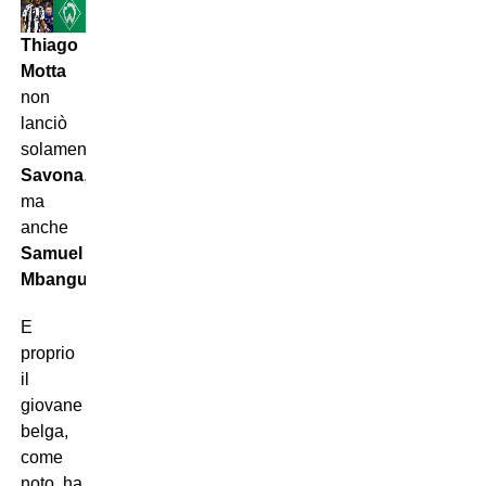
Thiago
Motta
non
lanciò
solamente
Savona
,
ma
anche
Samuel
Mbangula
.
E
proprio
il
giovane
belga,
come
noto, ha