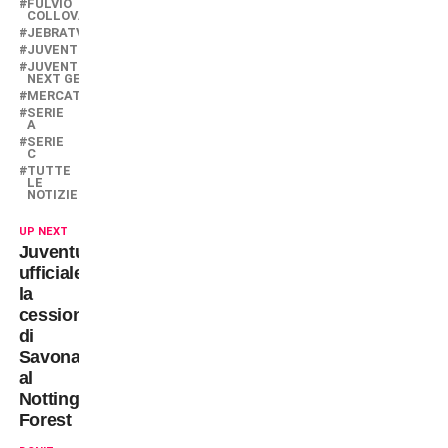
FULVIO
COLLOVATI
JEBRATV
JUVENTUS
JUVENTUS
NEXT GEN
MERCATO
SERIE
A
SERIE
C
TUTTE
LE
NOTIZIE
UP NEXT
Juventus:
ufficiale
la
cessione
di
Savona
al
Nottingham
Forest