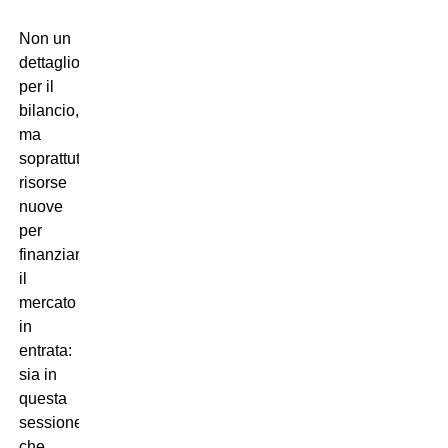
Non un
dettaglio
per il
bilancio,
ma
soprattutto
risorse
nuove
per
finanziare
il
mercato
in
entrata:
sia in
questa
sessione
che