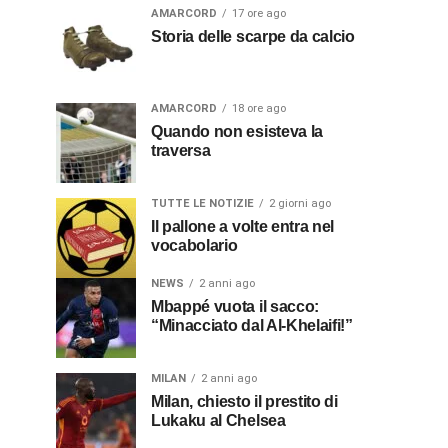
AMARCORD
17 ore ago
Storia delle scarpe da calcio
AMARCORD
18 ore ago
Quando non esisteva la
traversa
TUTTE LE NOTIZIE
2 giorni ago
Il pallone a volte entra nel
vocabolario
NEWS
2 anni ago
Mbappé vuota il sacco:
“Minacciato dal Al-Khelaifi!”
MILAN
2 anni ago
Milan, chiesto il prestito di
Lukaku al Chelsea