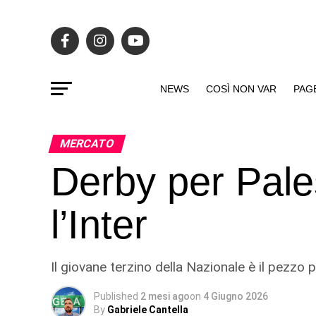
NEWS
COSÌ NON VAR
PAG
MERCATO
Derby per Pales
l’Inter
Il giovane terzino della Nazionale è il pezzo p
Published
2 mesi ago
on
4 Giugno 2026
By
Gabriele Cantella