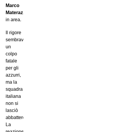
Marco
Materazzi
in area.
Il rigore
sembrava
un
colpo
fatale
per gli
azzurri,
ma la
squadra
italiana
non si
lasciò
abbattere.
La
reazione