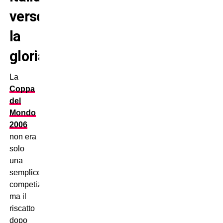
verso
la
gloria
La
Coppa
del
Mondo
2006
non era
solo
una
semplice
competizione,
ma il
riscatto
dopo