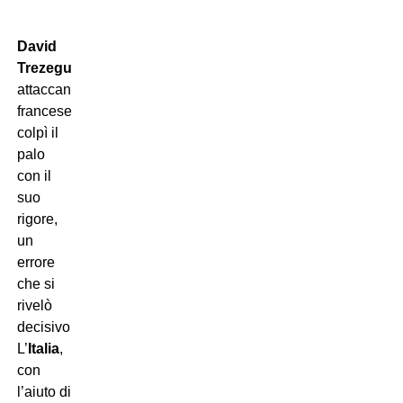
David
Trezeguet
,
attaccante
francese,
colpì il
palo
con il
suo
rigore,
un
errore
che si
rivelò
decisivo.
L’
Italia
,
con
l’aiuto di