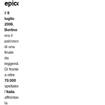
epico
Il
9
luglio
2006
,
Berlino
era il
palcoscenico
di una
finale
da
leggenda.
Di fronte
a oltre
70.000
spettatori,
l’
Italia
affrontava
la