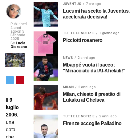
JUVENTUS
7 ore ago
Lucumì ha scelto la Juventus,
accelerata decisiva!
Published
2 anni
ago
on
5
TUTTE LE NOTIZIE
1 giorno ago
Febbraio
2025
Picciotti rosanero
By
Lucia
Giordano
NEWS
2 anni ago
Mbappé vuota il sacco:
“Minacciato dal Al-Khelaifi!”
MILAN
2 anni ago
Milan, chiesto il prestito di
Lukaku al Chelsea
Il
9
luglio
2006
,
TUTTE LE NOTIZIE
2 anni ago
una
Firenze accoglie Palladino
data
che