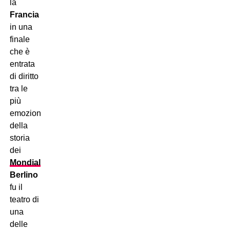
la
Francia
in una
finale
che è
entrata
di diritto
tra le
più
emozionanti
della
storia
dei
Mondiali
.
Berlino
fu il
teatro di
una
delle