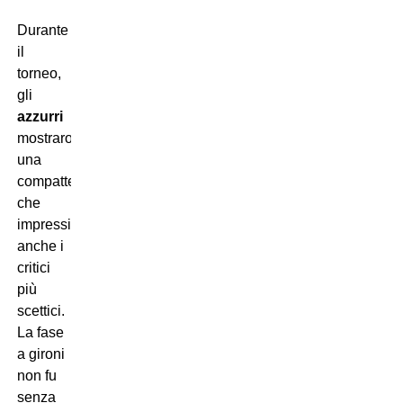
Durante
il
torneo,
gli
azzurri
mostrarono
una
compattezza
che
impressionò
anche i
critici
più
scettici.
La fase
a gironi
non fu
senza