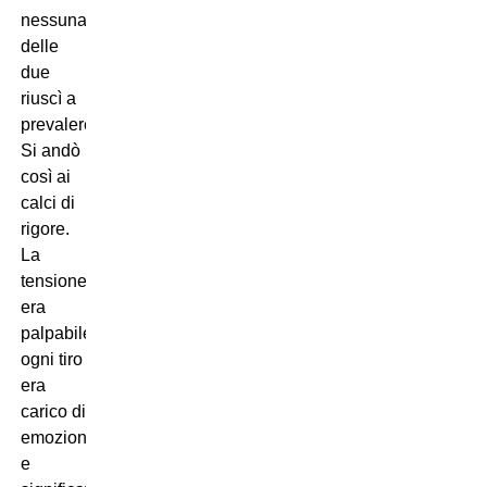
nessuna
delle
due
riuscì a
prevalere.
Si andò
così ai
calci di
rigore.
La
tensione
era
palpabile,
ogni tiro
era
carico di
emozione
e