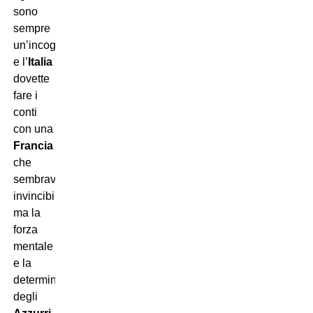
sono
sempre
un’incognita,
e l’
Italia
dovette
fare i
conti
con una
Francia
che
sembrava
invincibile,
ma la
forza
mentale
e la
determinazione
degli