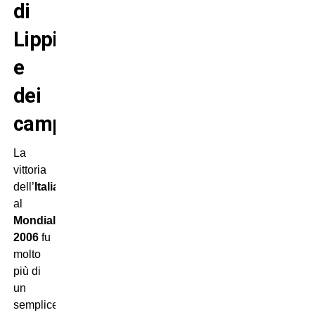
di
Lippi
e
dei
campioni
La
vittoria
dell’
Italia
al
Mondiale
2006
fu
molto
più di
un
semplice