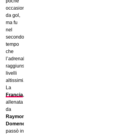
poche
occasioni
da gol,
ma fu
nel
secondo
tempo
che
l’adrenalina
raggiunse
livelli
altissimi.
La
Francia
,
allenata
da
Raymond
Domenech
,
passò in