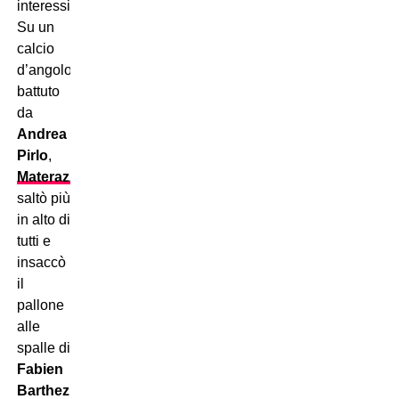
interessi.
Su un
calcio
d’angolo
battuto
da
Andrea
Pirlo
,
Materazzi
saltò più
in alto di
tutti e
insaccò
il
pallone
alle
spalle di
Fabien
Barthez
,