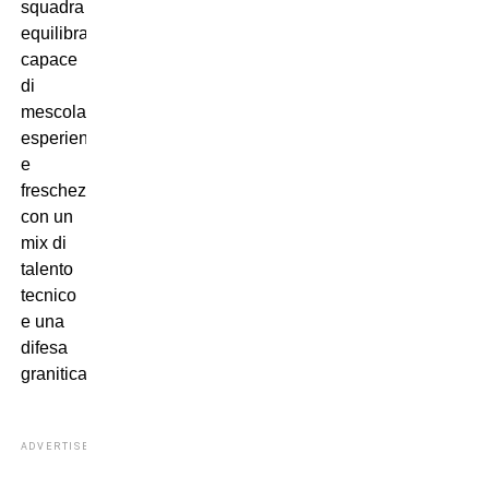
squadra
equilibrata,
capace
di
mescolare
esperienza
e
freschezza,
con un
mix di
talento
tecnico
e una
difesa
granitica.
ADVERTISEMENT