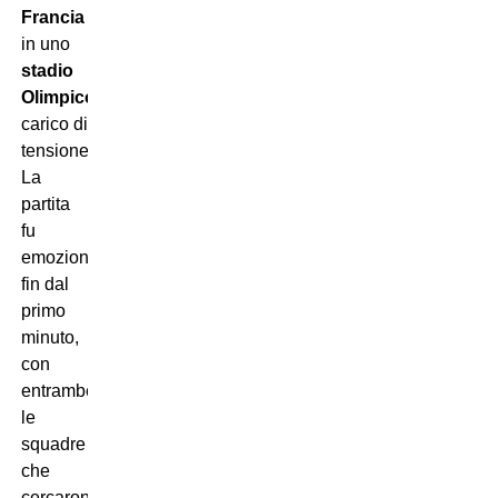
Francia
in uno
stadio
Olimpico
carico di
tensione.
La
partita
fu
emozionante
fin dal
primo
minuto,
con
entrambe
le
squadre
che
cercarono