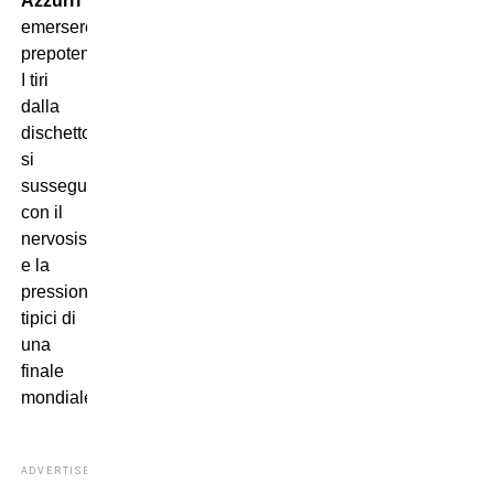
Azzurri
emersero
prepotentemente.
I tiri
dalla
dischetto
si
susseguirono
con il
nervosismo
e la
pressione
tipici di
una
finale
mondiale.
ADVERTISEMENT