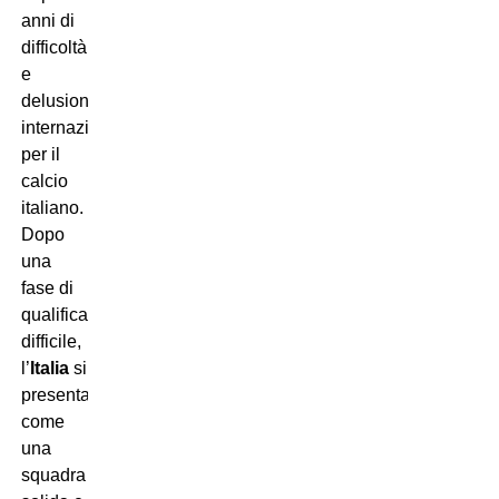
anni di
difficoltà
e
delusioni
internazionali
per il
calcio
italiano.
Dopo
una
fase di
qualificazione
difficile,
l’
Italia
si
presentava
come
una
squadra