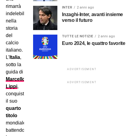
rimarrà
INTER
2 anni ago
indelebile
Inzaghi-Inter, avanti insieme
verso il futuro
nella
storia
del
TUTTE LE NOTIZIE
2 anni ago
calcio
Euro 2024, le quattro favorite
italiano.
L’
Italia
,
sotto la
ADVERTISEMENT
guida di
Marcello
ADVERTISEMENT
Lippi
,
conquistò
il suo
quarto
titolo
mondiale
battendo