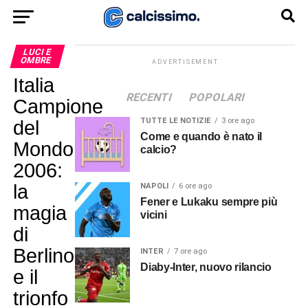
LUCI E
OMBRE
ADVERTISEMENT
Italia
RECENTI
POPOLARI
Campione
TUTTE LE NOTIZIE
3 ore ago
del
Come e quando è nato il
Mondo
calcio?
2006:
la
NAPOLI
6 ore ago
Fener e Lukaku sempre più
magia
vicini
di
Berlino
INTER
7 ore ago
Diaby-Inter, nuovo rilancio
e il
trionfo