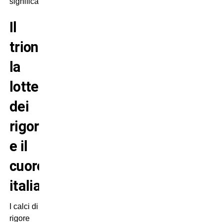
significato.
Il
trionfo:
la
lotteria
dei
rigori
e il
cuore
italiano
I calci di
rigore