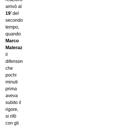
arrivò al
19’
del
secondo
tempo,
quando
Marco
Materazzi
,
il
difensore
che
pochi
minuti
prima
aveva
subito il
rigore,
si rifò
con gli