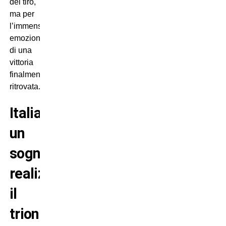
del tiro,
ma per
l’immensa
emozione
di una
vittoria
finalmente
ritrovata.
Italia,
un
sogno
realizzato:
il
trionfo