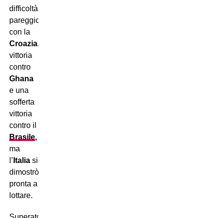
difficoltà:
pareggio
con la
Croazia
,
vittoria
contro
Ghana
e una
sofferta
vittoria
contro il
Brasile
,
ma
l’
Italia
si
dimostrò
pronta a
lottare.
Superato