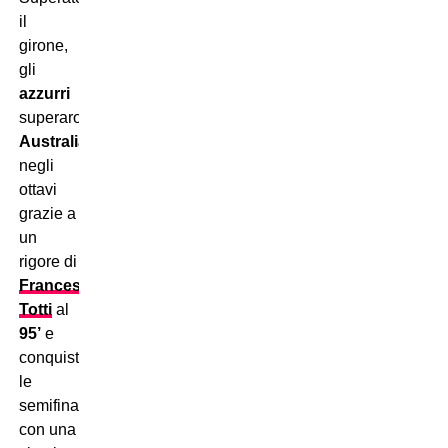
il
girone,
gli
azzurri
superarono
Australia
negli
ottavi
grazie a
un
rigore di
Francesco
Totti
al
95’
e
conquistarono
le
semifinali
con una