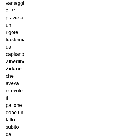
vantaggio
al
7’
grazie a
un
rigore
trasformato
dal
capitano
Zinedine
Zidane
,
che
aveva
ricevuto
il
pallone
dopo un
fallo
subito
da