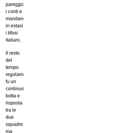
pareggiando
i conti e
mandando
in estasi
i tifosi
italiani.
Il resto
del
tempo
regolamentare
fu un
continuo
botta e
risposta
tra le
due
squadre,
ma