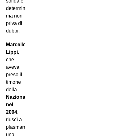
solida e
determinata,
ma non
priva di
dubbi.
Marcello
Lippi
,
che
aveva
preso il
timone
della
Nazionale
nel
2004
,
riuscì a
plasmare
una