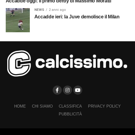
Accadde oggi: il primo derby di Massimo Moratti
NEWS
2 anni ago
Accadde ieri: la Juve demolisce il Milan
HOME
CHI SIAMO
CLASSIFICA
PRIVACY POLICY
PUBBLICITÀ