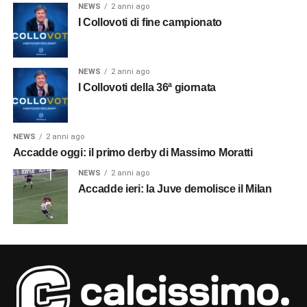
NEWS
2 anni ago
I Collovoti di fine campionato
NEWS
2 anni ago
I Collovoti della 36ª giornata
NEWS
2 anni ago
Accadde oggi: il primo derby di Massimo Moratti
NEWS
2 anni ago
Accadde ieri: la Juve demolisce il Milan