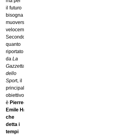
ma per
il futuro
bisogna
muoversi
velocemente.
Secondo
quanto
riportato
da
La
Gazzetta
dello
Spor
t, il
principale
obiettivo
è
Pierre-
Emile Højbjerg
che
detta i
tempi