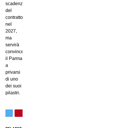
scadenza
del
contratto
nel
2027,
ma
servirà
convincere
il Parma
a
privarsi
di uno
dei suoi
pilastri.