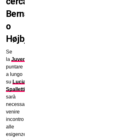
cercasi:
Bernabé
o
Højbjerg?
Se
la
Juventus
vuol
puntare
a lungo
su
Luciano
Spalletti
,
sarà
necessario
venire
incontro
alle
esigenze