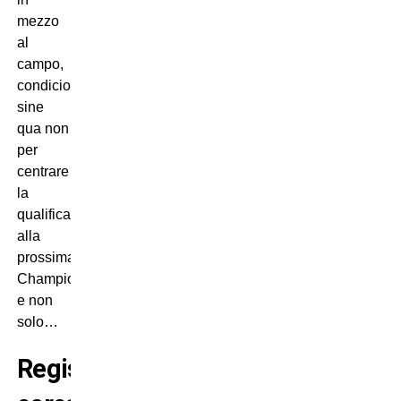
mezzo
al
campo,
condicio
sine
qua non
per
centrare
la
qualificazione
alla
prossima
Champions
e non
solo…
Regista