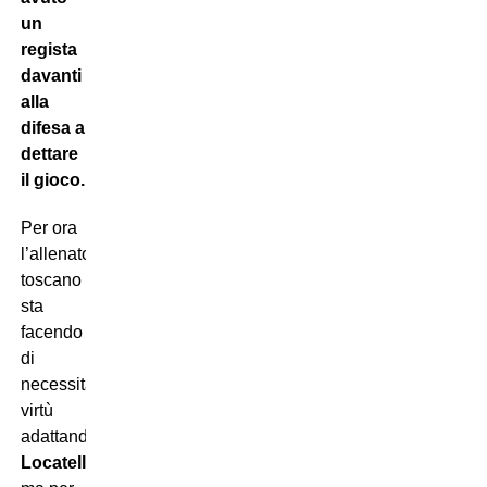
un
regista
davanti
alla
difesa a
dettare
il gioco.
Per ora
l’allenatore
toscano
sta
facendo
di
necessità
virtù
adattando
Manuel
Locatelli
,