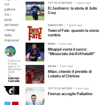
TUTTE LE NOTIZIE
1 giorno ago
col
El Jardinero: la storia di Julio
pallone
Cruz
tra i
piedi,
dettando
AMARCORD
1 giorno ago
i tempi
Twist of Fate: quando la storia
cambia
della
manovra!
NEWS
2 anni ago
Mbappé vuota il sacco:
“Minacciato dal Al-Khelaifi!”
Published
9 mesi
MILAN
2 anni ago
ago
on
11
Novembre
Milan, chiesto il prestito di
2025
By
Lukaku al Chelsea
Gabriele
Cantella
TUTTE LE NOTIZIE
2 anni ago
Firenze accoglie Palladino