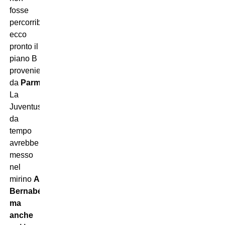
fosse
percorribile,
ecco
pronto il
piano B
proveniente
da
Parma
.
La
Juventus
da
tempo
avrebbe
messo
nel
mirino
Adrien
Bernabé,
ma
anche