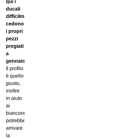
qui i
ducali
difficilmente
cedono
i propri
pezzi
pregiati
a
gennaio
.
Il profilo
è quello
giusto,
inoltre
in aiuto
ai
bianconeri
potrebbe
arrivare
la