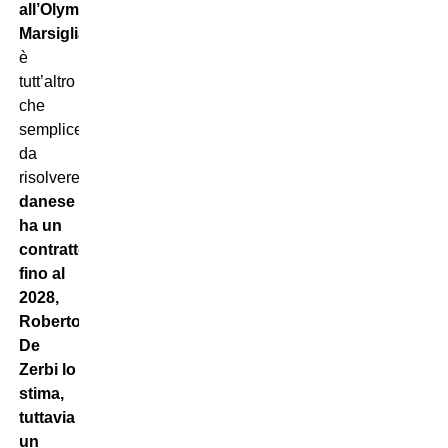
all’Olympique
Marsiglia,
tuttavia
è
tutt’altro
che
semplice
da
risolvere.
Il
danese
ha un
contratto
fino al
2028,
Roberto
De
Zerbi lo
stima,
tuttavia
un