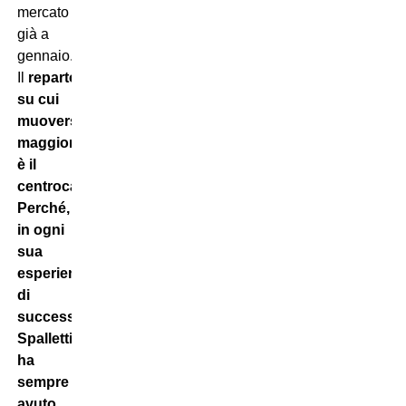
mercato
già a
gennaio.
Il
reparto
su cui
muoversi
maggiormente
è il
centrocampo…
Perché,
in ogni
sua
esperienza
di
successo,
Spalletti
ha
sempre
avuto