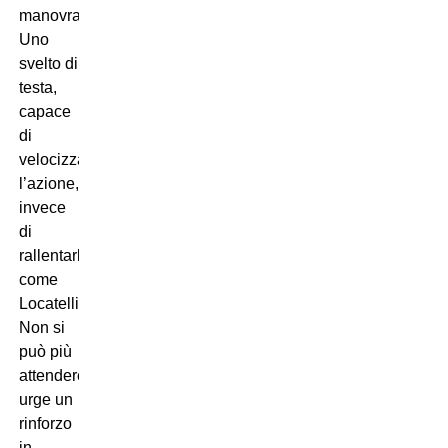
manovra…
Uno
svelto di
testa,
capace
di
velocizzare
l’azione,
invece
di
rallentarla
come
Locatelli!
Non si
può più
attendere,
urge un
rinforzo
in