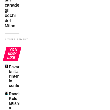
sul
canadese
gli
occhi
del
Milan
ADVERTISEMENT
YOU
MAY
LIKE
Pavard
brilla,
l’Inter
lo
conferma?
Randal
Kolo
Muani:
a