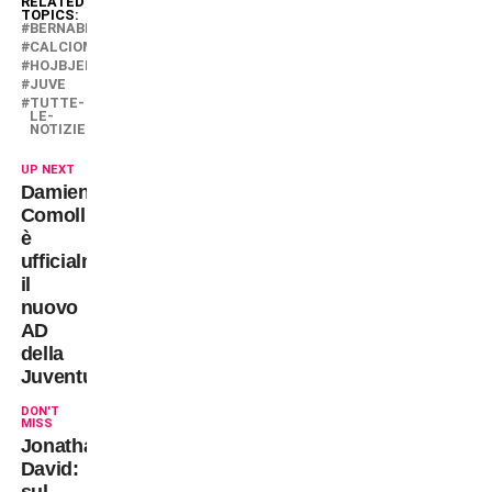
RELATED
TOPICS:
BERNABÉ
CALCIOMERCATO
HOJBJERG
JUVE
TUTTE-
LE-
NOTIZIE
UP NEXT
Damien
Comolli
è
ufficialmente
il
nuovo
AD
della
Juventus
DON'T
MISS
Jonathan
David: