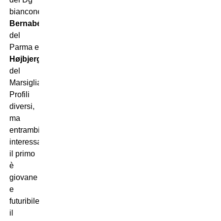
bianconero:
Bernabé
del
Parma e
Højbjerg
del
Marsiglia.
Profili
diversi,
ma
entrambi
interessanti:
il primo
è
giovane
e
futuribile,
il