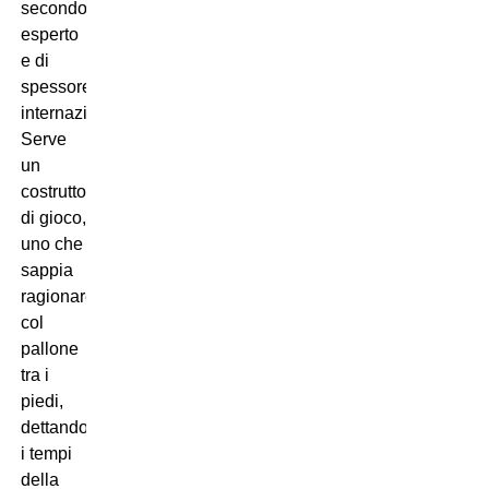
secondo
esperto
e di
spessore
internazionale.
Serve
un
costruttore
di gioco,
uno che
sappia
ragionare
col
pallone
tra i
piedi,
dettando
i tempi
della