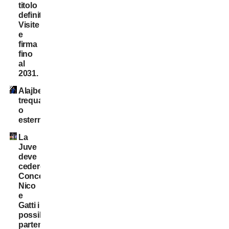
titolo
definitivo!
Visite
e
firma
fino
al
2031.
Alajbegovic
trequartista
o
esterno?
La
Juve
deve
cedere:
Conceição,
Nico
e
Gatti i
possibili
partenti