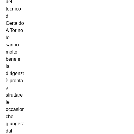
del
tecnico
di
Certaldo.
A Torino
lo
sanno
molto
bene e
la
dirigenza
è pronta
a
sfruttare
le
occasioni
che
giungeranno
dal