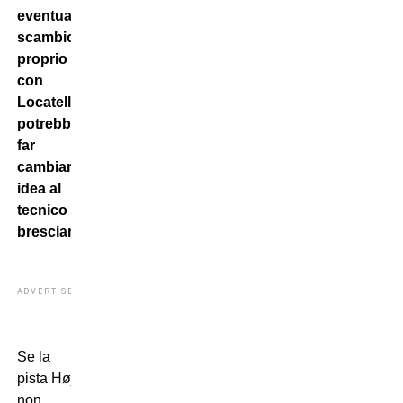
eventuale
scambio
proprio
con
Locatelli
potrebbe
far
cambiare
idea al
tecnico
bresciano.
ADVERTISEMENT
Se la
pista Højbjerg
non