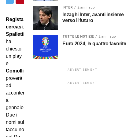
INTER
2 anni ago
Inzaghi-Inter, avanti insieme
Regista
verso il futuro
cercasi
:
Spalletti
TUTTE LE NOTIZIE
2 anni ago
ha
Euro 2024, le quattro favorite
chiesto
un play
e
ADVERTISEMENT
Comolli
proverà
ADVERTISEMENT
ad
accontentarlo
a
gennaio…
Due i
nomi sul
taccuino
del Dg