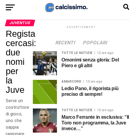
JUVENTUS
ADVERTISEMENT
Regista
cercasi:
RECENTI
POPOLARI
due
TUTTE LE NOTIZIE
12 ore ago
nomi
Omonimi senza gloria: Del
Piero e gli altri
per
la
AMARCORD
13 ore ago
Juve
Ledio Pano, il rigorista più
preciso di sempre!
Serve un
costruttore
TUTTE LE NOTIZIE
13 ore ago
di gioco,
Marco Ferrante in esclusiva: “Il
uno che
Toro non programma, la Juve
sappia
invece…”
ragionare