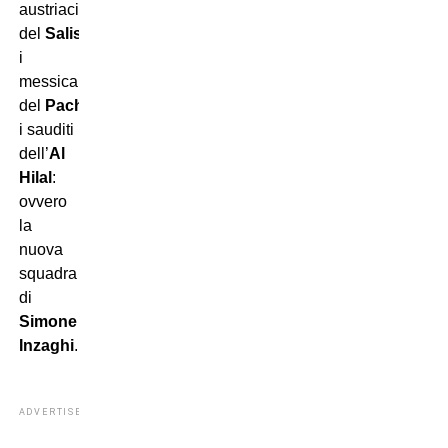
austriaci
del
Salisburgo
,
i
messicani
del
Pachuca
ed
i sauditi
dell’
Al
Hilal
:
ovvero
la
nuova
squadra
di
Simone
Inzaghi
.
ADVERTISEMENT