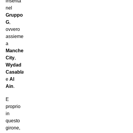
inserita
nel
Gruppo
G
,
ovvero
assieme
a
Manchester
City
,
Wydad
Casablanca
e
Al
Ain
.
E
proprio
in
questo
girone,