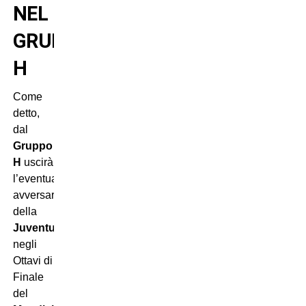
NEL
GRUPPO
H
Come
detto,
dal
Gruppo
H
uscirà
l’eventuale
avversaria
della
Juventus
negli
Ottavi di
Finale
del