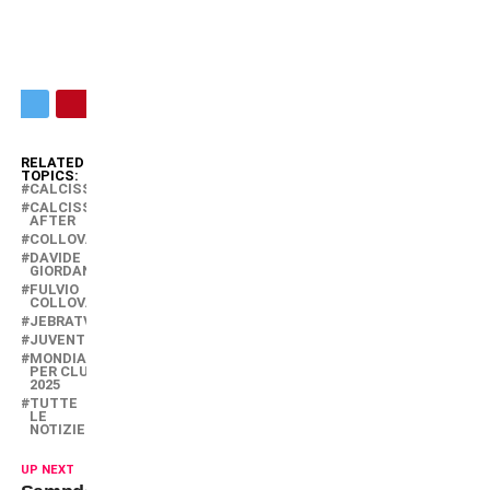
RELATED
TOPICS:
CALCISSIMO
CALCISSIMO
AFTER
COLLOVATI
DAVIDE
GIORDANA
FULVIO
COLLOVATI
JEBRATV
JUVENTUS
MONDIALE
PER CLUB
2025
TUTTE
LE
NOTIZIE
UP NEXT