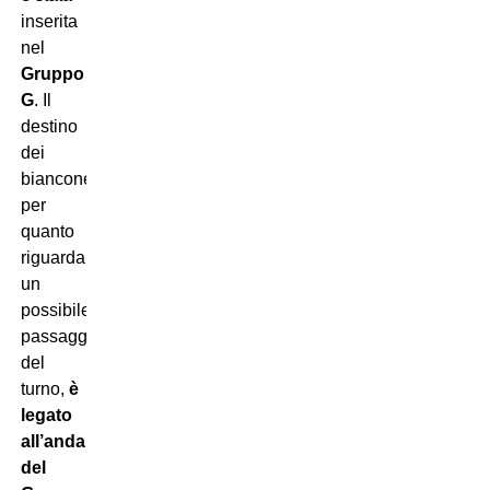
inserita
nel
Gruppo
G
. Il
destino
dei
bianconeri,
per
quanto
riguarda
un
possibile
passaggio
del
turno,
è
legato
all’andamento
del