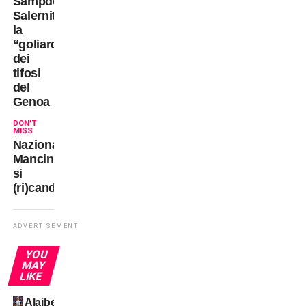
Sampdoria-
Salernitana:
la
“goliardia”
dei
tifosi
del
Genoa
DON'T
MISS
Nazionale:
Mancini
si
(ri)candida
ADVERTISEMENT
YOU
MAY
LIKE
Alajbegovic