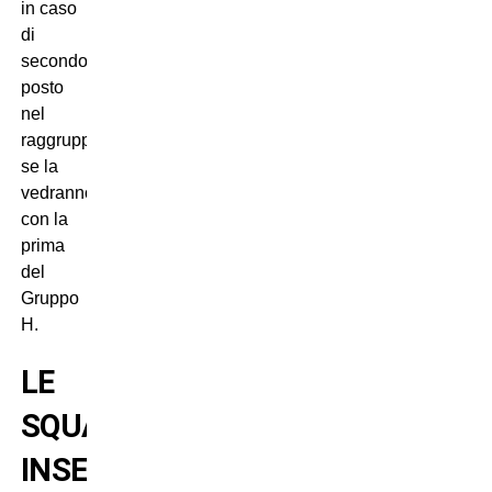
in caso
di
secondo
posto
nel
raggruppamento,
se la
vedranno
con la
prima
del
Gruppo
H.
LE
SQUADRE
INSERITE