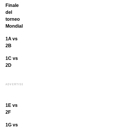
Finale
del
torneo
Mondiale
:
1A vs
2B
1C vs
2D
ADVERTISEMENT
1E vs
2F
1G vs