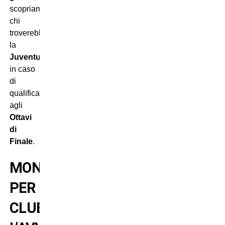
scopriamo
chi
troverebbe
la
Juventus
in caso
di
qualificazione
agli
Ottavi
di
Finale
.
MONDIALE
PER
CLUB: