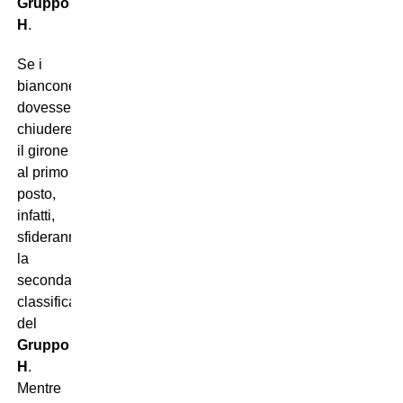
Gruppo
H
.
Se i
bianconeri
dovessero
chiudere
il girone
al primo
posto,
infatti,
sfideranno
la
seconda
classificata
del
Gruppo
H
.
Mentre