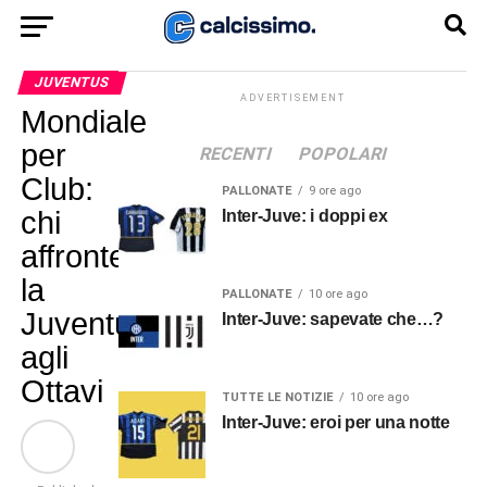
JUVENTUS
ADVERTISEMENT
Mondiale
per
RECENTI
POPOLARI
Club:
PALLONATE
9 ore ago
chi
Inter-Juve: i doppi ex
affronterebbe
la
PALLONATE
10 ore ago
Juventus
Inter-Juve: sapevate che…?
agli
Ottavi
TUTTE LE NOTIZIE
10 ore ago
Inter-Juve: eroi per una notte