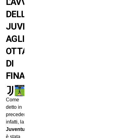
L’AVVERSARIO
DELLA
JUVENTUS
AGLI
OTTAVI
DI
FINALE
Come
detto in
precedenza,
infatti, la
Juventus
è stata