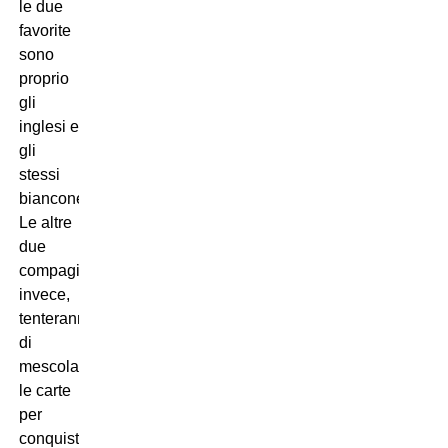
le due
favorite
sono
proprio
gli
inglesi e
gli
stessi
bianconeri.
Le altre
due
compagini,
invece,
tenteranno
di
mescolare
le carte
per
conquistarsi