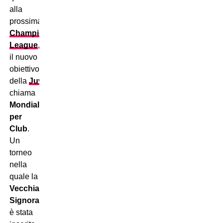
alla
prossima
Champions
League
,
il nuovo
obiettivo
della
Juventus
si
chiama
Mondiale
per
Club
.
Un
torneo
nella
quale la
Vecchia
Signora
è stata