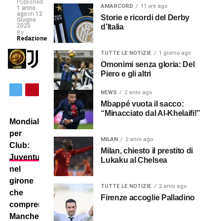
Published
AMARCORD
11 ore ago
1 anno
ago
on
12
Storie e ricordi del Derby
Giugno
2025
d’Italia
By
Redazione
TUTTE LE NOTIZIE
1 giorno ago
Omonimi senza gloria: Del
Piero e gli altri
NEWS
2 anni ago
Mbappé vuota il sacco:
“Minacciato dal Al-Khelaifi!”
Mondiale
per
MILAN
2 anni ago
Club:
Milan, chiesto il prestito di
Juventus
Lukaku al Chelsea
nel
girone
TUTTE LE NOTIZIE
2 anni ago
che
Firenze accoglie Palladino
comprende
Manchester