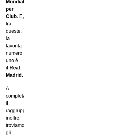
Mondiale
per
Club
. E,
tra
queste,
la
favorita
numero
uno è
il
Real
Madrid
.
A
completare
il
raggruppamento,
inoltre,
troviamo
gli