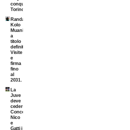
conquista
Torino
Randal
Kolo
Muani:
a
titolo
definitivo!
Visite
e
firma
fino
al
2031.
La
Juve
deve
cedere:
Conceição,
Nico
e
Gatti i