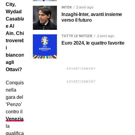
City,
INTER
2 anni ago
Wydad
Inzaghi-Inter, avanti insieme
Casablanca
verso il futuro
e Al
Ain. Chi
TUTTE LE NOTIZIE
2 anni ago
troverebbero
Euro 2024, le quattro favorite
i
bianconeri
agli
Ottavi?
ADVERTISEMENT
Conquistata,
ADVERTISEMENT
nella
gara del
‘Penzo’
contro il
Venezia
,
la
qualificazione