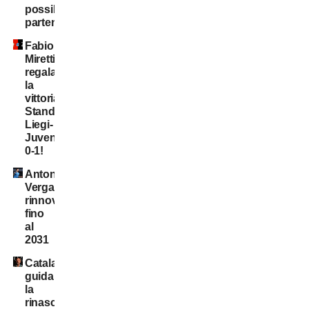
possibili
partenti
Fabio
Miretti
regala
la
vittoria,
Standard
Liegi-
Juventus
0-1!
Antonio
Vergara,
rinnovo
fino
al
2031
Catalano
guida
la
rinascita