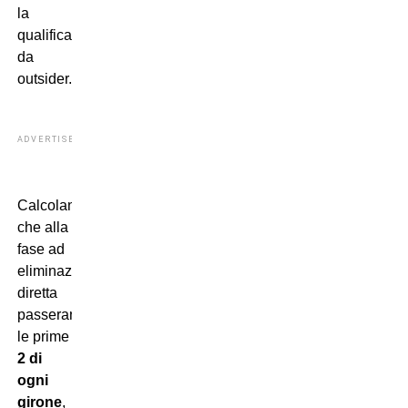
la
qualificazione
da
outsider.
ADVERTISEMENT
Calcolando
che alla
fase ad
eliminazione
diretta
passeranno
le prime
2 di
ogni
girone
,