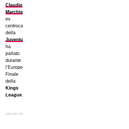
Claudio
Marchisio
,
ex
centrocampista
della
Juventus
.
ha
parlato
durante
l’European
Finale
della
Kings
League
.
ADVERTISEMENT