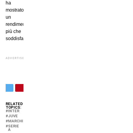
ha
mostrato
un
rendimento
più che
soddisfacente.
ADVERTISEMENT
RELATED
TOPICS:
INTER
JUVE
MARCHISIO
SERIE
A