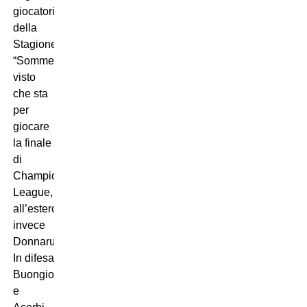
giocatori
della
Stagione?
“Sommer
visto
che sta
per
giocare
la finale
di
Champions
League,
all’estero
invece
Donnarumma.
In difesa
Buongiorno
e