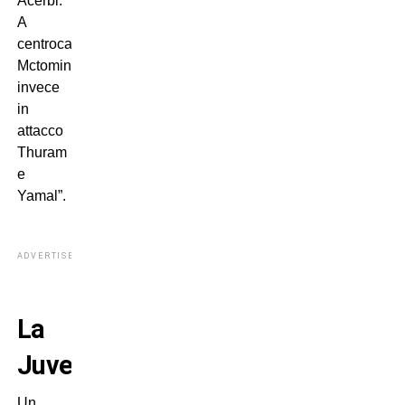
Acerbi.
A
centrocampo
Mctominay,
invece
in
attacco
Thuram
e
Yamal”.
ADVERTISEMENT
La
Juve
Un