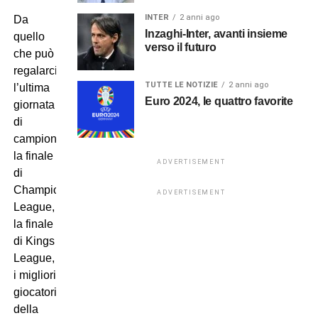
INTER
2 anni ago
Da
Inzaghi-Inter, avanti insieme
quello
verso il futuro
che può
regalarci
TUTTE LE NOTIZIE
2 anni ago
l’ultima
Euro 2024, le quattro favorite
giornata
di
campionato,
la finale
ADVERTISEMENT
di
Champions
ADVERTISEMENT
League,
la finale
di Kings
League,
i migliori
giocatori
della