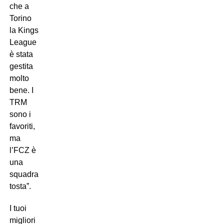
che a
Torino
la Kings
League
è stata
gestita
molto
bene. I
TRM
sono i
favoriti,
ma
l’FCZ è
una
squadra
tosta”.
I tuoi
migliori