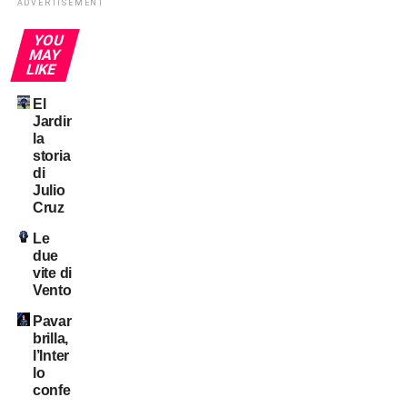
ADVERTISEMENT
YOU
MAY
LIKE
El
Jardinero:
la
storia
di
Julio
Cruz
Le
due
vite di
Ventola
Pavard
brilla,
l’Inter
lo
conferma?