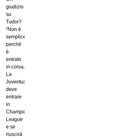
giudizio
su
Tudor?
“Non è
semplice
perché
è
entrato
in corsa.
La
Juventus
deve
entrare
in
Champions
League
e se
riuscirà