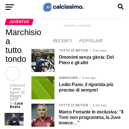
JUVENTUS
ADVERTISEMENT
Marchisio
a
RECENTI
POPOLARI
tutto
TUTTE LE NOTIZIE
4 ore ago
tondo
Omonimi senza gloria: Del
Piero e gli altri
AMARCORD
5 ore ago
Ledio Pano, il rigorista più
Published
1 anno
preciso di sempre!
ago
on
25
Maggio
2025
By
Luca
TUTTE LE NOTIZIE
5 ore ago
Boate
Marco Ferrante in esclusiva: “Il
Toro non programma, la Juve
invece…”