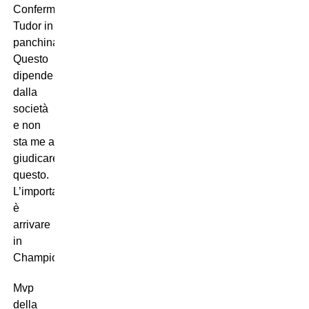
Confermeresti
Tudor in
panchina?
Questo
dipende
dalla
società
e non
sta me a
giudicare
questo.
L’importante
è
arrivare
in
Champions”.
Mvp
della