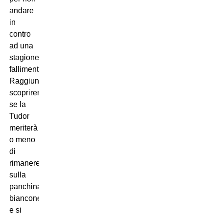
andare
in
contro
ad una
stagione
fallimentare.
Raggiunta,
scopriremo
se la
Tudor
meriterà
o meno
di
rimanere
sulla
panchina
bianconera
e si