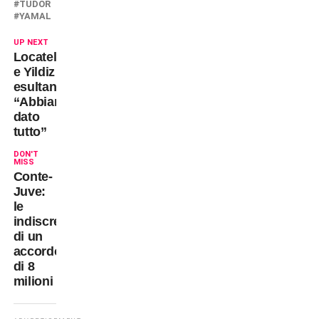
TUDOR
YAMAL
UP NEXT
Locatelli
e Yildiz
esultano:
“Abbiamo
dato
tutto”
DON'T
MISS
Conte-
Juve:
le
indiscrezioni
di un
accordo
di 8
milioni