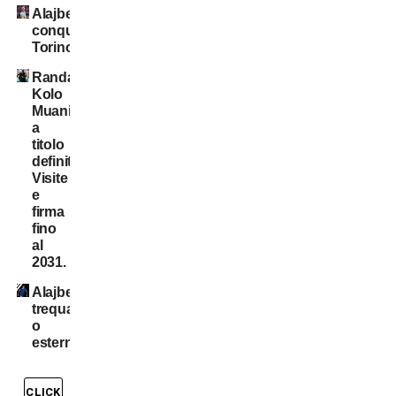
Alajbegovic
conquista
Torino
Randal
Kolo
Muani:
a
titolo
definitivo!
Visite
e
firma
fino
al
2031.
Alajbegovic
trequartista
o
esterno?
CLICK