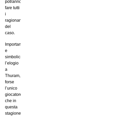
potranno
fare tutti
i
ragionamenti
del
caso.
Importante
e
simbolico
l’elogio
a
Thuram,
forse
l’unico
giocatore
che in
questa
stagione