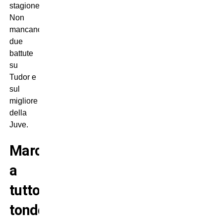
stagione.
Non
mancano
due
battute
su
Tudor e
sul
migliore
della
Juve.
Marchisio
a
tutto
tondo