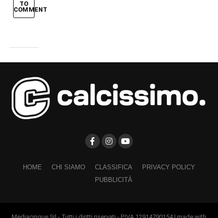
TO
COMMENT
HOME
CHI SIAMO
CLASSIFICA
PRIVACY POLICY
PUBBLICITÀ
Mediacinque Srl - Tutti i diritti riservati - P.IVA 12914790154 | made with