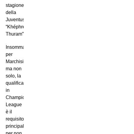
stagione
della
Juventus?
“Khéphren
Thuram”.
Insomma,
per
Marchisio,
ma non
solo, la
qualificazione
in
Champions
League
è il
requisito
principale
per non