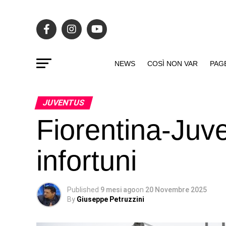
NEWS
COSÌ NON VAR
PAG
JUVENTUS
Fiorentina-Juve
infortuni
Published
9 mesi ago
on
20 Novembre 2025
By
Giuseppe Petruzzini