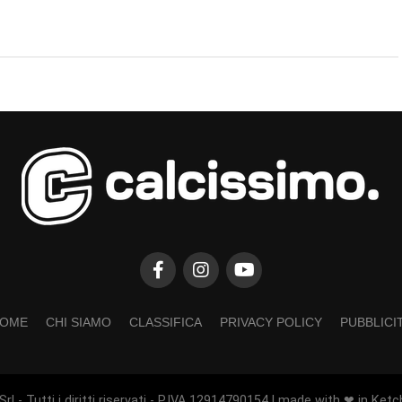
OME
CHI SIAMO
CLASSIFICA
PRIVACY POLICY
PUBBLICI
rl - Tutti i diritti riservati - P.IVA 12914790154 | made with ❤ in Ketc