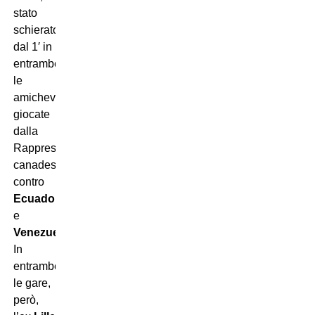
stato
schierato
dal 1′ in
entrambe
le
amichevoli
giocate
dalla
Rappresentativa
canadese
contro
Ecuador
e
Venezuela
.
In
entrambe
le gare,
però,