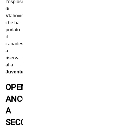
l’esplosione
di
Vlahovic
che ha
portato
il
canadese
a
riserva
alla
Juventus
.
OPENDA
ANCORA
A
SECCO