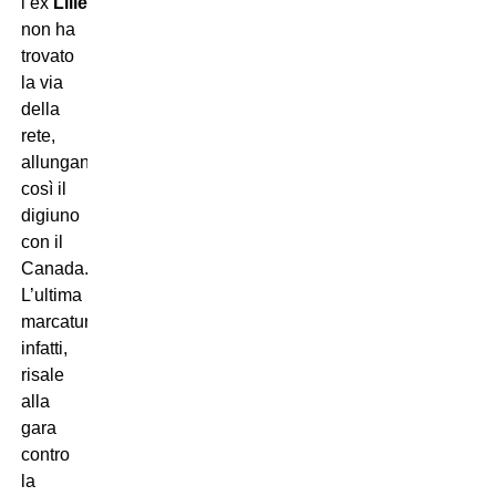
l’ex
Lille
non ha
trovato
la via
della
rete,
allungando
così il
digiuno
con il
Canada.
L’ultima
marcatura,
infatti,
risale
alla
gara
contro
la