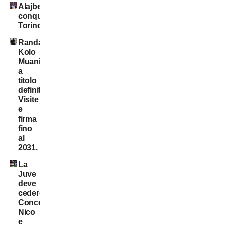
Alajbegovic
conquista
Torino
Randal
Kolo
Muani:
a
titolo
definitivo!
Visite
e
firma
fino
al
2031.
La
Juve
deve
cedere:
Conceição,
Nico
e