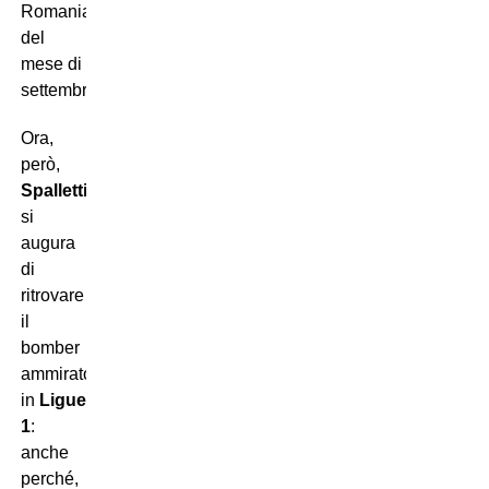
Romania
del
mese di
settembre.
Ora,
però,
Spalletti
si
augura
di
ritrovare
il
bomber
ammirato
in
Ligue
1
:
anche
perché,