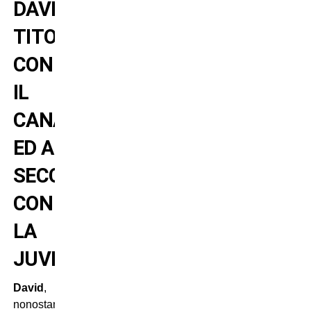
DAVID
TITOLARE
CON
IL
CANADA
ED A
SECCO
CON
LA
JUVENTUS
David
,
nonostante