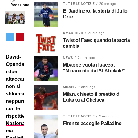
By
TUTTE LE NOTIZIE
20 ore ago
Redazione
El Jardinero: la storia di Julio
Cruz
AMARCORD
21 ore ago
Twist of Fate: quando la storia
cambia
David-
NEWS
2 anni ago
Openda:
Mbappé vuota il sacco:
“Minacciato dal Al-Khelaifi!”
i due
attaccanti
non si
MILAN
2 anni ago
sbloccano
Milan, chiesto il prestito di
Lukaku al Chelsea
neppure
con le
rispettive
TUTTE LE NOTIZIE
2 anni ago
Firenze accoglie Palladino
Nazionali
,
ma