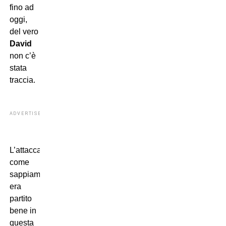
fino ad
oggi,
del vero
David
non c’è
stata
traccia.
ADVERTISEMENT
L’attaccante,
come
sappiamo,
era
partito
bene in
questa