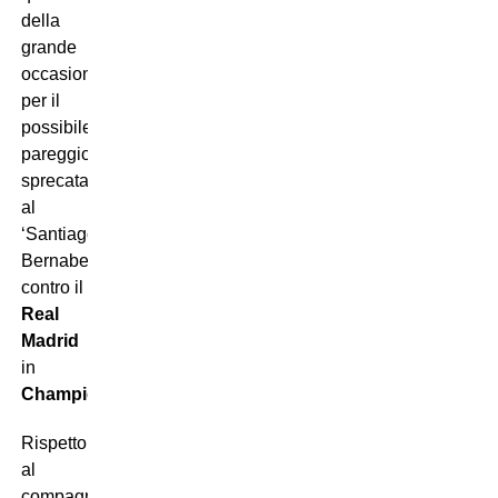
della
grande
occasione
per il
possibile
pareggio
sprecata
al
‘Santiago
Bernabeu’
contro il
Real
Madrid
in
Champions
.
Rispetto
al
compagno