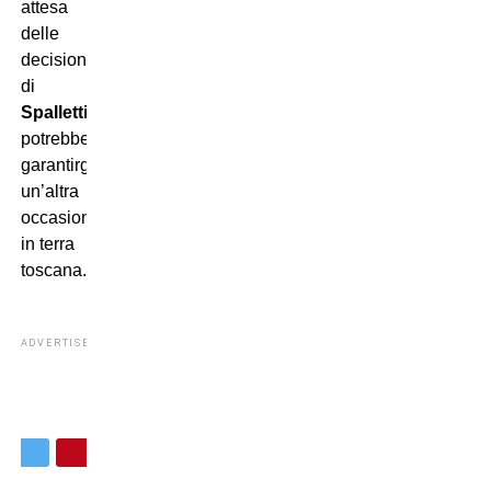
attesa
delle
decisioni
di
Spalletti
,
potrebbe
garantirgli
un’altra
occasione
in terra
toscana.
ADVERTISEMENT