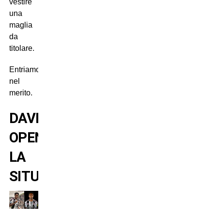
vestire
una
maglia
da
titolare.
Entriamo
nel
merito.
DAVID-
OPENDA:
LA
SITUAZIONE