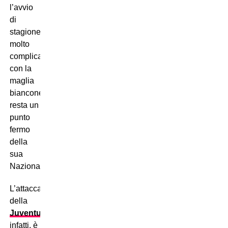
l’avvio
di
stagione
molto
complicato
con la
maglia
bianconera,
resta un
punto
fermo
della
sua
Nazionale.
L’attaccante
della
Juventus
,
infatti, è