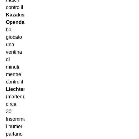
contro il
Kazakistan
,
Openda
ha
giocato
una
ventina
di
minuti,
mentre
contro il
Liechtenstein
(martedì)
circa
30′.
Insomma,
i numeri
parlano