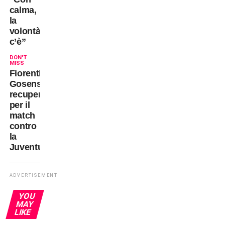
calma,
la
volontà
c’è”
DON'T
MISS
Fiorentina:
Gosens
recupera
per il
match
contro
la
Juventus?
ADVERTISEMENT
YOU
MAY
LIKE