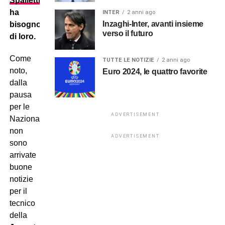
Spalletti
ha
INTER
2 anni ago
Inzaghi-Inter, avanti insieme
bisogno
verso il futuro
di loro.
Come
TUTTE LE NOTIZIE
2 anni ago
noto,
Euro 2024, le quattro favorite
dalla
pausa
per le
ADVERTISEMENT
Nazionali
non
ADVERTISEMENT
sono
arrivate
buone
notizie
per il
tecnico
della