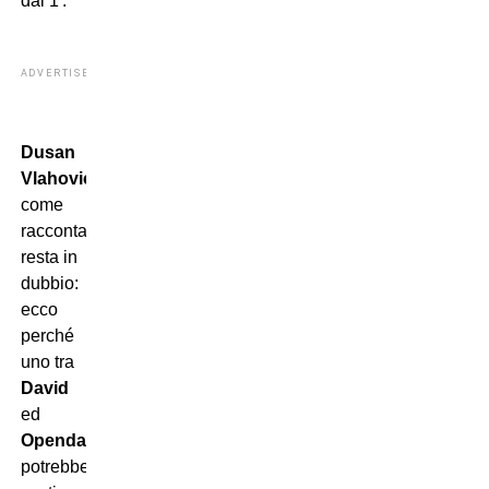
dal 1′.
ADVERTISEMENT
Dusan
Vlahovic
,
come
raccontato,
resta in
dubbio:
ecco
perché
uno tra
David
ed
Openda
potrebbe