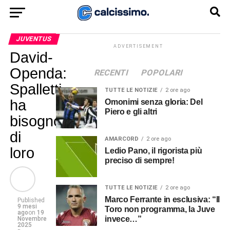
JUVENTUS
ADVERTISEMENT
David-
Openda:
RECENTI
POPOLARI
Spalletti
TUTTE LE NOTIZIE
2 ore ago
ha
Omonimi senza gloria: Del
Piero e gli altri
bisogno
di
AMARCORD
2 ore ago
loro
Ledio Pano, il rigorista più
preciso di sempre!
TUTTE LE NOTIZIE
2 ore ago
Marco Ferrante in esclusiva: “Il
Published
9 mesi
Toro non programma, la Juve
ago
on
19
invece…”
Novembre
2025