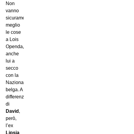
Non
vanno
sicuramente
meglio
le cose
a Lois
Openda,
anche
lui a
secco
con la
Nazionale
belga. A
differenza
di
David
,
però,
l’ex
Lipsia