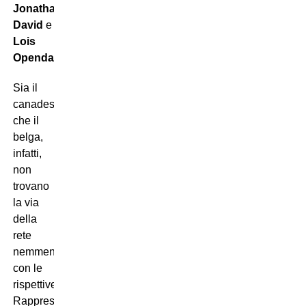
Jonathan
David
e
Lois
Openda
.
Sia il
canadese
che il
belga,
infatti,
non
trovano
la via
della
rete
nemmeno
con le
rispettive
Rappresentative.