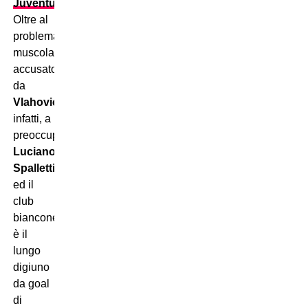
Juventus
.
Oltre al
problema
muscolare
accusato
da
Vlahovic
,
infatti, a
preoccupare
Luciano
Spalletti
ed il
club
bianconero
è il
lungo
digiuno
da goal
di