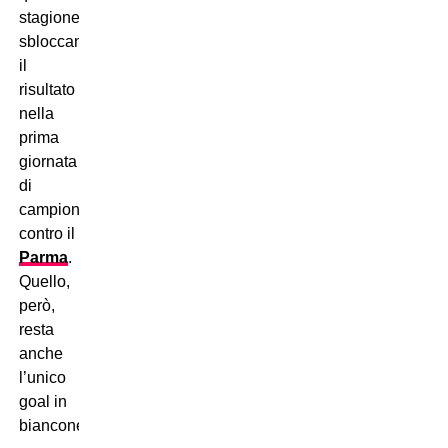
stagione,
sbloccando
il
risultato
nella
prima
giornata
di
campionato
contro il
Parma
.
Quello,
però,
resta
anche
l’unico
goal in
bianconero.