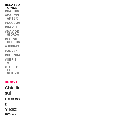
RELATED
TOPICS:
CALCISSIMO
CALCISSIMO
AFTER
COLLOVATI
DAVID
DAVIDE
GIORDANA
FULVIO
COLLOVATI
JEBRATV
JUVENTUS
OPENDA
SERIE
A
TUTTE
LE
NOTIZIE
UP NEXT
Chiellini
sul
rinnovo
di
Yildiz:
“Con