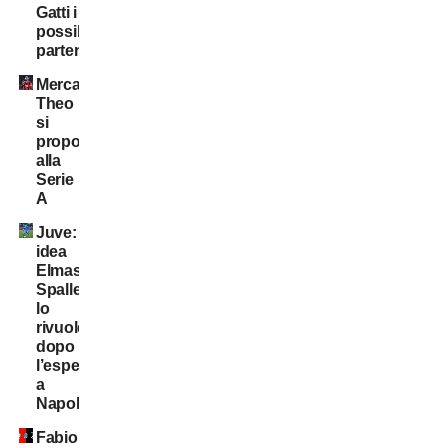
Gatti i
possibili
partenti
Mercato:
Theo
si
propone
alla
Serie
A
Juve:
idea
Elmas.
Spalletti
lo
rivuole
dopo
l’esperienza
a
Napoli
Fabio