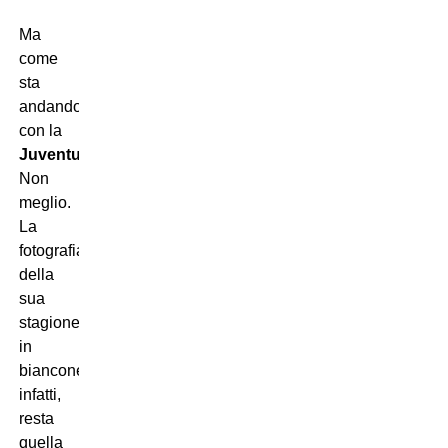
Ma
come
sta
andando
con la
Juventus
?
Non
meglio.
La
fotografia
della
sua
stagione
in
bianconero,
infatti,
resta
quella