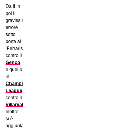
Da li in
poi il
gravissimo
errore
sotto
porta al
‘Ferraris’
contro il
Genoa
e quello
in
Champions
League
contro il
Villareal
.
Inoltre,
si è
aggiunta