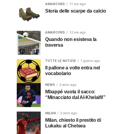
AMARCORD
11 ore ago
Storia delle scarpe da calcio
AMARCORD
12 ore ago
Quando non esisteva la
traversa
TUTTE LE NOTIZIE
1 giorno ago
Il pallone a volte entra nel
vocabolario
NEWS
2 anni ago
Mbappé vuota il sacco:
“Minacciato dal Al-Khelaifi!”
MILAN
2 anni ago
Milan, chiesto il prestito di
Lukaku al Chelsea