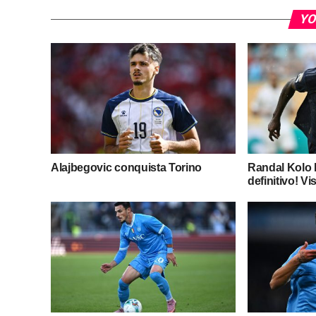
YO
Alajbegovic conquista Torino
Randal Kolo M
definitivo! Vis