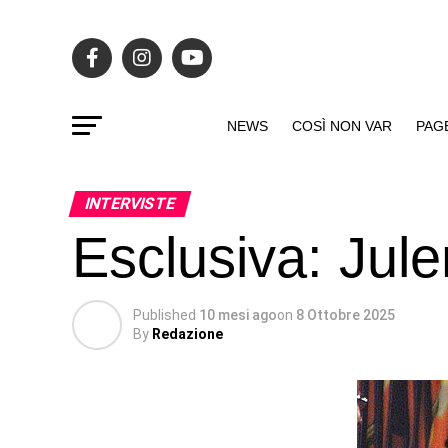
NEWS
COSÌ NON VAR
PAG
INTERVISTE
Esclusiva: Jul
Published
10 mesi ago
on
8 Ottobre 2025
By
Redazione