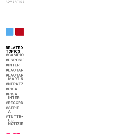
ADVERTISEMENT
RELATED
TOPICS:
CAMPIONATO
ESPOSITO
INTER
LAUTARO
LAUTARO
MARTINEZ
NERAZZURRI
PISA
PISA
INTER
RECORD
SERIE
A
TUTTE-
LE-
NOTIZIE