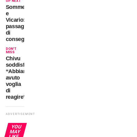
UP NEXT
Sommer
e
Vicario:
passaggio
di
consegne?
DON'T
MISS
Chivu
soddisfatto:
“Abbiamo
avuto
voglia
di
reagire”
ADVERTISEMENT
YOU
MAY
LIKE