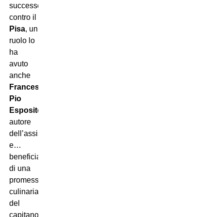
successo
contro il
Pisa
, un
ruolo lo
ha
avuto
anche
Francesco
Pio
Esposito
,
autore
dell’assist
e…
beneficiario
di una
promessa
culinaria
del
capitano: