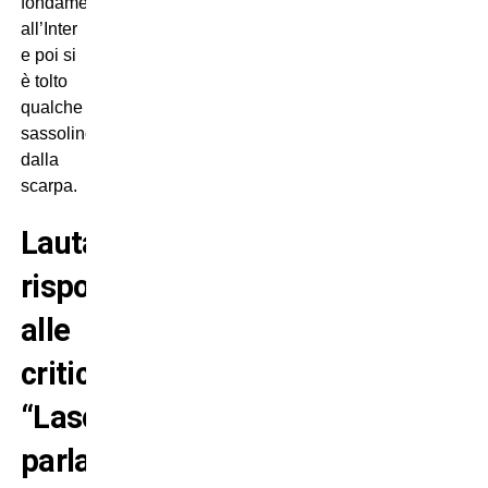
fondamentali
all’Inter
e poi si
è tolto
qualche
sassolino
dalla
scarpa.
Lautaro
risponde
alle
critiche:
“Lascio
parlare