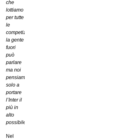
che
lottiamo
per tutte
le
competizioni,
la gente
fuori
può
parlare
ma noi
pensiamo
solo a
portare
l’Inter il
più in
alto
possibile”.
Nel