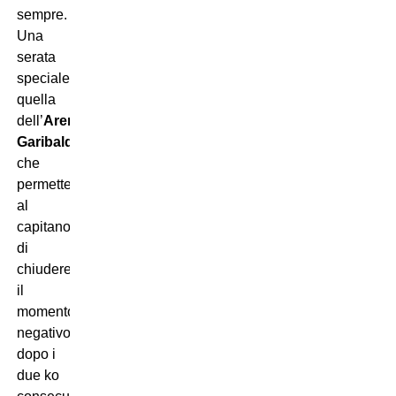
sempre.
Una
serata
speciale,
quella
dell’
Arena
Garibaldi
,
che
permette
al
capitano
di
chiudere
il
momento
negativo
dopo i
due ko