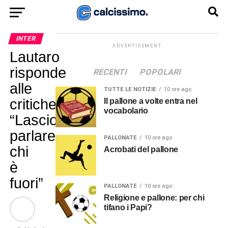
INTER
ADVERTISEMENT
Lautaro
risponde
RECENTI
POPOLARI
alle
TUTTE LE NOTIZIE
10 ore ago
critiche:
Il pallone a volte entra nel
vocabolario
“Lascio
parlare
PALLONATE
10 ore ago
chi
Acrobati del pallone
è
fuori”
PALLONATE
10 ore ago
Religione e pallone: per chi
tifano i Papi?