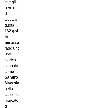
che gli
permette
di
toccare
quota
162 gol
in
nerazzurro
,
raggiungendo
uno
storico
simbolo
come
Sandro
Mazzola
nella
classifica
marcatori
di