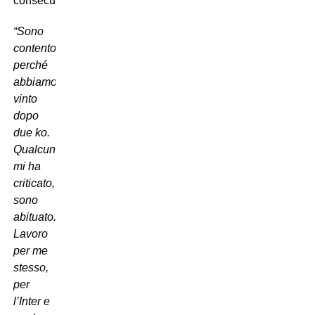
consecutivi.
“Sono
contento
perché
abbiamo
vinto
dopo
due ko.
Qualcuno
mi ha
criticato,
sono
abituato.
Lavoro
per me
stesso,
per
l’Inter e