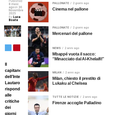
Published
PALLONATE
2 giorni ago
8 mesi
ago
on
30
Cinema nel pallone
Novembre
2025
By
Luca
Boate
PALLONATE
2 giorni ago
Mercenari del pallone
NEWS
2 anni ago
Mbappé vuota il sacco:
“Minacciato dal Al-Khelaifi!”
Il
capitano
MILAN
2 anni ago
dell’Inter
Milan, chiesto il prestito di
Lautaro
Lukaku al Chelsea
risponde
alle
TUTTE LE NOTIZIE
2 anni ago
critiche
Firenze accoglie Palladino
dei
giorni