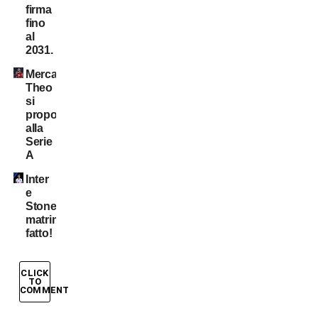
firma
fino
al
2031.
Mercato:
Theo
si
propone
alla
Serie
A
Inter
e
Stones:
matrimonio
fatto!
CLICK
TO
COMMENT