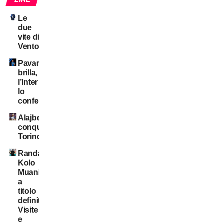
Le
due
vite di
Ventola
Pavard
brilla,
l’Inter
lo
conferma?
Alajbegovic
conquista
Torino
Randal
Kolo
Muani:
a
titolo
definitivo!
Visite
e