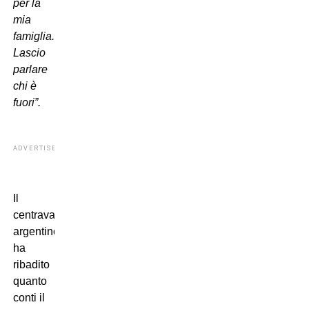
per la
mia
famiglia.
Lascio
parlare
chi è
fuori”.
ADVERTISEMENT
Il
centravanti
argentino
ha
ribadito
quanto
conti il