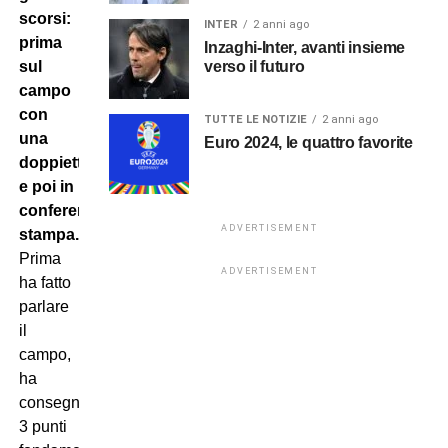
scorsi:
INTER
2 anni ago
prima
Inzaghi-Inter, avanti insieme
verso il futuro
sul
campo
con
TUTTE LE NOTIZIE
2 anni ago
una
Euro 2024, le quattro favorite
doppietta
e poi in
conferenza
ADVERTISEMENT
stampa.
Prima
ADVERTISEMENT
ha fatto
parlare
il
campo,
ha
consegnato
3 punti