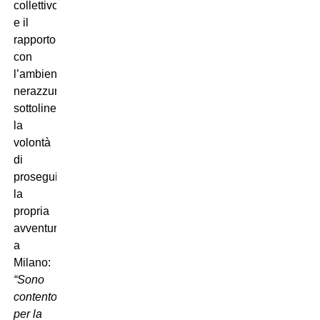
collettivo
e il
rapporto
con
l’ambiente
nerazzurro,
sottolineando
la
volontà
di
proseguire
la
propria
avventura
a
Milano:
“Sono
contento
per la