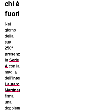
chi è
fuori”
Nel
giorno
della
sua
250ª
presenza
in
Serie
A
con la
maglia
dell’
Inter
,
Lautaro
Martínez
firma
una
doppietta