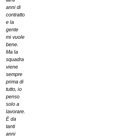
anni di
contratto
e la
gente
mi vuole
bene.
Ma la
squadra
viene
sempre
prima di
tutto, io
penso
solo a
lavorare.
È da
tanti
anni