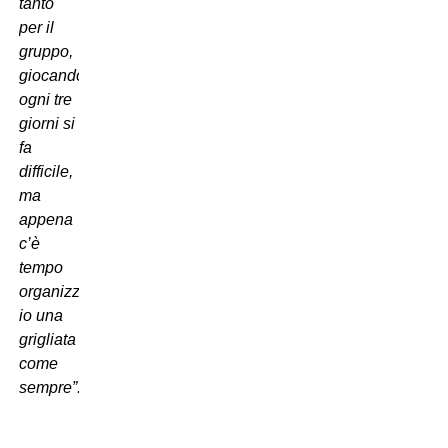
tanto
per il
gruppo,
giocando
ogni tre
giorni si
fa
difficile,
ma
appena
c’è
tempo
organizzo
io una
grigliata
come
sempre”.