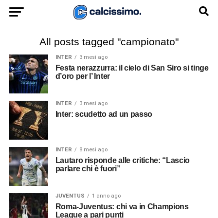
All posts tagged "campionato"
INTER
3 mesi ago
Festa nerazzurra: il cielo di San Siro si tinge
d’oro per l’ Inter
INTER
3 mesi ago
Inter: scudetto ad un passo
INTER
8 mesi ago
Lautaro risponde alle critiche: “Lascio
parlare chi è fuori”
JUVENTUS
1 anno ago
Roma-Juventus: chi va in Champions
League a pari punti