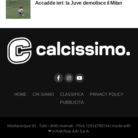
Accadde ieri: la Juve demolisce il Milan
HOME
CHI SIAMO
CLASSIFICA
PRIVACY POLICY
PUBBLICITÀ
Mediacinque Srl - Tutti i diritti riservati - P.IVA 12914790154 | made with
❤ in Ketchup Adv S.p.A.