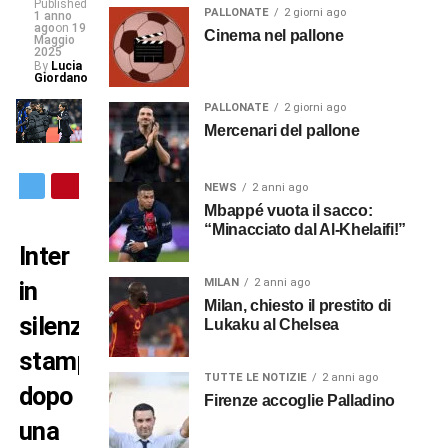
Published
PALLONATE
2 giorni ago
1 anno
ago
on
19
Cinema nel pallone
Maggio
2025
By
Lucia
Giordano
PALLONATE
2 giorni ago
Mercenari del pallone
NEWS
2 anni ago
Mbappé vuota il sacco:
“Minacciato dal Al-Khelaifi!”
Inter
MILAN
2 anni ago
in
Milan, chiesto il prestito di
silenzio
Lukaku al Chelsea
stampa
TUTTE LE NOTIZIE
2 anni ago
dopo
Firenze accoglie Palladino
una