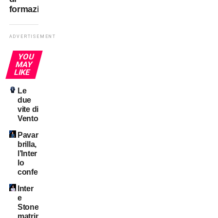
formazione
ADVERTISEMENT
YOU
MAY
LIKE
Le
due
vite di
Ventola
Pavard
brilla,
l’Inter
lo
conferma?
Inter
e
Stones:
matrimonio