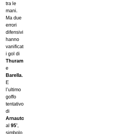
tra le
mani.
Ma due
errori
difensivi
hanno
vanificato
i gol di
Thuram
e
Barella.
E
l’ultimo
goffo
tentativo
di
Arnautovic
al
95’
,
simbolo