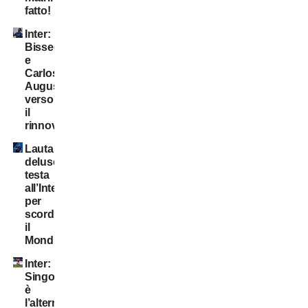
fatto!
Inter:
Bisseck
e
Carlos
Augusto
verso
il
rinnovo
Lautaro
deluso:
testa
all’Inter
per
scordare
il
Mondiale
Inter:
Singo
è
l’alternativa