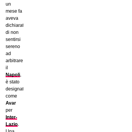
un
mese fa
aveva
dichiarato
di non
sentirsi
sereno
ad
arbitrare
il
Napoli
,
è stato
designato
come
Avar
per
Inter-
Lazio
.
Una