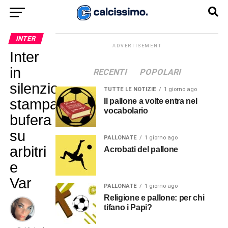
INTER
ADVERTISEMENT
Inter
in
RECENTI
POPOLARI
silenzio
TUTTE LE NOTIZIE
1 giorno ago
stampa:
Il pallone a volte entra nel
vocabolario
bufera
su
PALLONATE
1 giorno ago
arbitri
Acrobati del pallone
e
Var
PALLONATE
1 giorno ago
Religione e pallone: per chi
tifano i Papi?