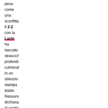
pesa
come
una
sconfitta.
Il
2-2
con la
Lazio
ha
lasciato
strascichi
profondi
culminati
in un
silenzio
stampa
totale.
Nessuna
dichiarazione
da parte