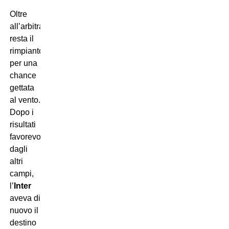
Oltre
all’arbitraggio,
resta il
rimpianto
per una
chance
gettata
al vento.
Dopo i
risultati
favorevoli
dagli
altri
campi,
l’
Inter
aveva di
nuovo il
destino