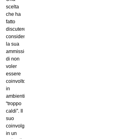
scelta
che ha
fatto
discutere,
considerando
la sua
ammissione
di non
voler
essere
coinvolto
in
ambienti
“troppo
caldi”. Il
suo
coinvolgimento
in un