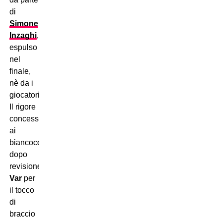
di
Simone
Inzaghi
,
espulso
nel
finale,
nè da i
giocatori.
Il rigore
concesso
ai
biancocelesti
dopo
revisione
Var
per
il tocco
di
braccio