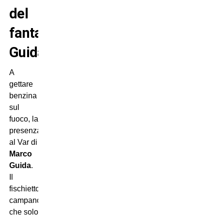
del
fantasma
Guida
A
gettare
benzina
sul
fuoco, la
presenza
al Var di
Marco
Guida
.
Il
fischietto
campano,
che solo