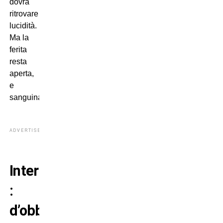
dovrà
ritrovare
lucidità.
Ma la
ferita
resta
aperta,
e
sanguina.
ADVERTISEMENT
Inter
:
d’obbligo