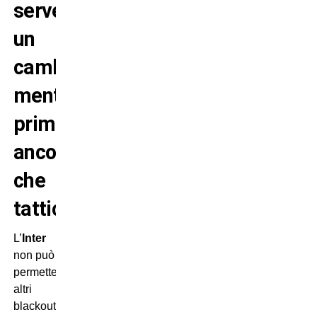
serve
un
cambio
mentale
prima
ancora
che
tattico
L’
Inter
non può
permettersi
altri
blackout,