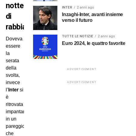
notte
INTER
2 anni ago
di
Inzaghi-Inter, avanti insieme
verso il futuro
rabbia
TUTTE LE NOTIZIE
2 anni ago
Doveva
Euro 2024, le quattro favorite
essere
la
serata
della
ADVERTISEMENT
svolta,
invece
ADVERTISEMENT
l’
Inter
si
è
ritrovata
impantanata
in un
pareggio
che