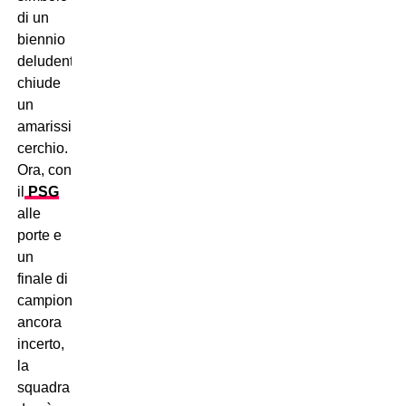
di un
biennio
deludente,
chiude
un
amarissimo
cerchio.
Ora, con
il
PSG
alle
porte e
un
finale di
campionato
ancora
incerto,
la
squadra