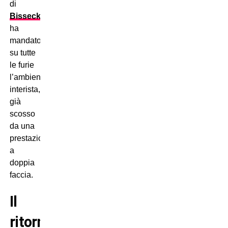
di
Bisseck
ha
mandato
su tutte
le furie
l’ambiente
interista,
già
scosso
da una
prestazione
a
doppia
faccia.
Il
ritorno