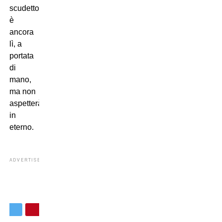
scudetto
è
ancora
lì, a
portata
di
mano,
ma non
aspetterà
in
eterno.
ADVERTISEMENT