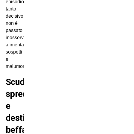
episodio
tanto
decisivo
non è
passato
inosservato,
alimentando
sospetti
e
malumori.
Scudetto
sprecato
e
destino
beffardo