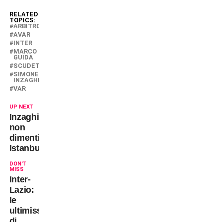
RELATED
TOPICS:
ARBITRO
AVAR
INTER
MARCO
GUIDA
SCUDETTO
SIMONE
INZAGHI
VAR
UP NEXT
Inzaghi
non
dimentica
Istanbul
DON'T
MISS
Inter-
Lazio:
le
ultimissime
di