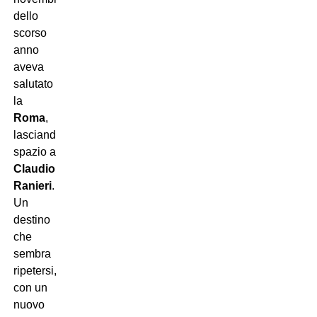
dello
scorso
anno
aveva
salutato
la
Roma
,
lasciando
spazio a
Claudio
Ranieri
.
Un
destino
che
sembra
ripetersi,
con un
nuovo