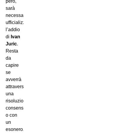
però,
sarà
necessario
ufficializzare
l’addio
di
Ivan
Juric
.
Resta
da
capire
se
avverrà
attraverso
una
risoluzione
consensuale
o con
un
esonero.