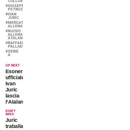
COLLOVATI
GIUSEPPE
PETRUZZINI
IVAN
JURIC
MERCATO
ALLENATORI
NUOVO
ALLENATORE
ATALANTA
RAFFAELE
PALLADINO
SERIE
A
UP NEXT
Esonerato:
ufficiale,
Ivan
Juric
lascia
l’Atalanta!
DON'T
MISS
Juric
traballa,