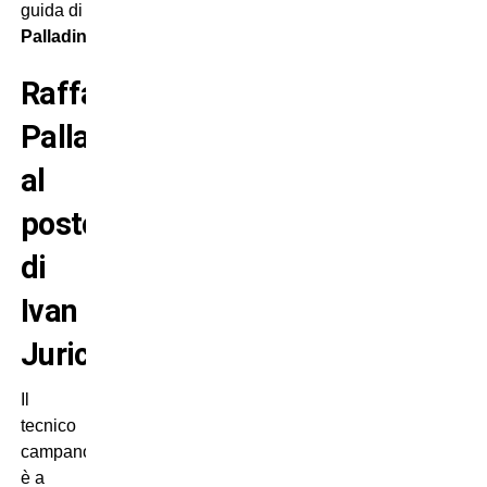
guida di
Palladino
.
Raffaele
Palladino
al
posto
di
Ivan
Juric
Il
tecnico
campano
è a