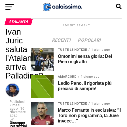
ATALANTA
ADVERTISEMENT
Ivan
Juric
RECENTI
POPOLARI
saluta
TUTTE LE NOTIZIE
1 giorno ago
l’Atalanta,
Omonimi senza gloria: Del
Piero e gli altri
arriva
Palladino?
AMARCORD
1 giorno ago
Ledio Pano, il rigorista più
preciso di sempre!
Published
TUTTE LE NOTIZIE
1 giorno ago
9 mesi
ago
on
10
Marco Ferrante in esclusiva: “Il
Novembre
Toro non programma, la Juve
2025
By
invece…”
Giuseppe
Petruzzini