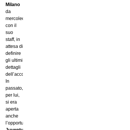
Milano
da
mercoledì
con il
suo
staff, in
attesa di
definire
gli ultimi
dettagli
dell’accordo.
In
passato,
per lui,
si era
aperta
anche
l’opportunità
Juventus
,