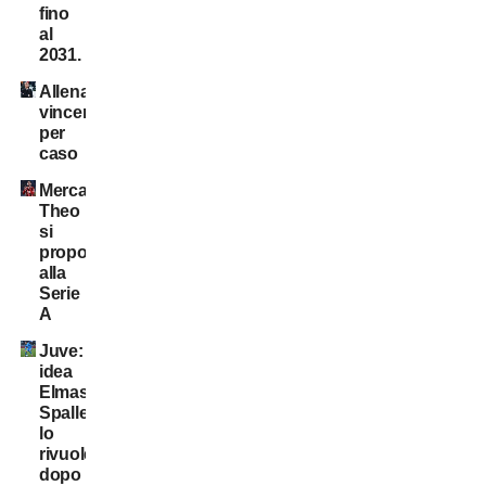
fino
al
2031.
Allenatori
vincenti
per
caso
Mercato:
Theo
si
propone
alla
Serie
A
Juve:
idea
Elmas.
Spalletti
lo
rivuole
dopo