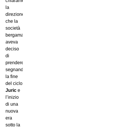
chiaramente
la
direzione
che la
società
bergamasca
aveva
deciso
di
prendere,
segnando
la fine
del ciclo
Juric
e
l’inizio
di una
nuova
era
sotto la