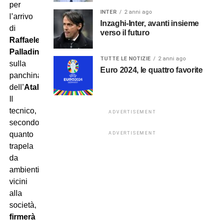
per
INTER
2 anni ago
l’arrivo
Inzaghi-Inter, avanti insieme
di
verso il futuro
Raffaele
Palladino
TUTTE LE NOTIZIE
2 anni ago
sulla
Euro 2024, le quattro favorite
panchina
dell’
Atalanta
.
Il
tecnico,
ADVERTISEMENT
secondo
quanto
ADVERTISEMENT
trapela
da
ambienti
vicini
alla
società,
firmerà