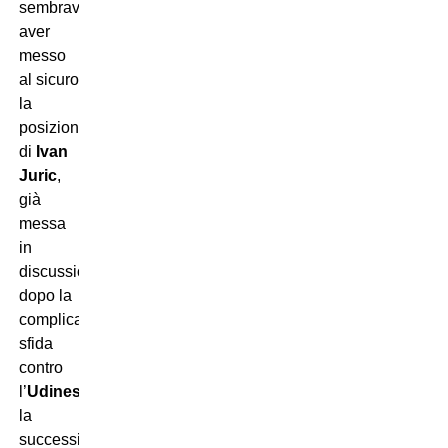
sembrava
aver
messo
al sicuro
la
posizione
di
Ivan
Juric
,
già
messa
in
discussione
dopo la
complicata
sfida
contro
l’
Udinese
,
la
successiva