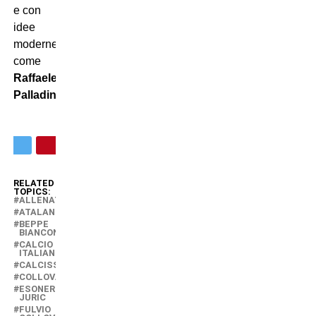
e con
idee
moderne
come
Raffaele
Palladino
.
RELATED
TOPICS:
ALLENATORI
ATALANTA
BEPPE
BIANCONERO
CALCIO
ITALIANO
CALCISSIMO
COLLOVATI
ESONERO
JURIC
FULVIO