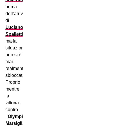
prima
dell’arrivo
di
Luciano
Spalletti
,
ma la
situazione
non si è
mai
realmente
sbloccata.
Proprio
mentre
la
vittoria
contro
l’
Olympique
Marsiglia