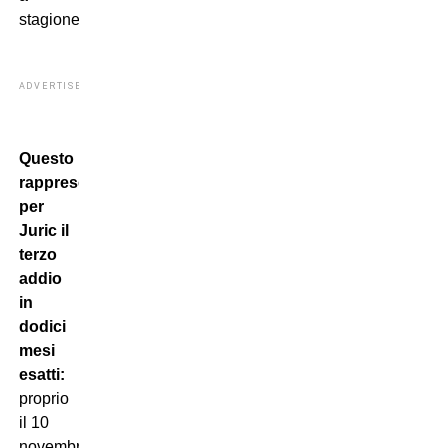
stagione.
ADVERTISEMENT
Questo
rappresenterebbe
per
Juric il
terzo
addio
in
dodici
mesi
esatti:
proprio
il 10
novembre