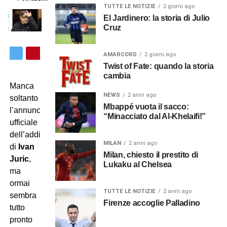
TUTTE LE NOTIZIE
2 giorni ago
El Jardinero: la storia di Julio
Cruz
AMARCORD
2 giorni ago
Twist of Fate: quando la storia
cambia
Manca
NEWS
2 anni ago
soltanto
Mbappé vuota il sacco:
l’annuncio
“Minacciato dal Al-Khelaifi!”
ufficiale
dell’addio
MILAN
2 anni ago
di
Ivan
Milan, chiesto il prestito di
Juric
,
Lukaku al Chelsea
ma
ormai
TUTTE LE NOTIZIE
2 anni ago
sembra
Firenze accoglie Palladino
tutto
pronto