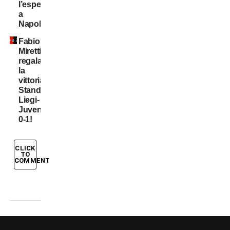
l’esperienza
a
Napoli
Fabio
Miretti
regala
la
vittoria,
Standard
Liegi-
Juventus
0-1!
CLICK
TO
COMMENT