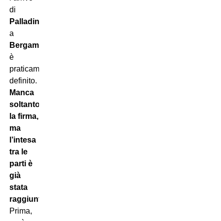
di
Palladino
a
Bergamo
è
praticamente
definito.
Manca
soltanto
la firma,
ma
l’intesa
tra le
parti è
già
stata
raggiunta.
Prima,