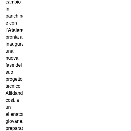
cambio
in
panchina
e con
l’
Atalanta
pronta a
inaugurare
una
nuova
fase del
suo
progetto
tecnico.
Affidandosi,
così, a
un
allenatore
giovane,
preparato