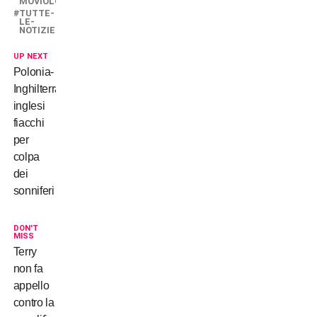
MOVIOLONE
TUTTE-
LE-
NOTIZIE
UP NEXT
Polonia-
Inghilterra:
inglesi
fiacchi
per
colpa
dei
sonniferi
DON'T
MISS
Terry
non fa
appello
contro la