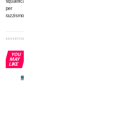
squalifica
per
razzismo
ADVERTISEMENT
YOU
MAY
LIKE
Javi
Moreno
prometteva:
“Io e
Sheva
faremo
40
gol”