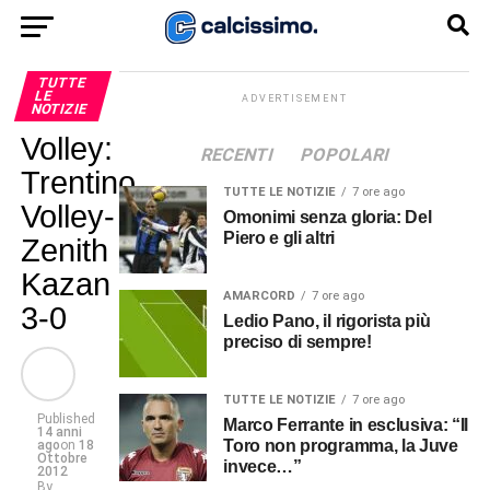
TUTTE
LE
ADVERTISEMENT
NOTIZIE
Volley:
RECENTI
POPOLARI
Trentino
TUTTE LE NOTIZIE
7 ore ago
Volley-
Omonimi senza gloria: Del
Piero e gli altri
Zenith
Kazan
AMARCORD
7 ore ago
3-0
Ledio Pano, il rigorista più
preciso di sempre!
TUTTE LE NOTIZIE
7 ore ago
Published
Marco Ferrante in esclusiva: “Il
14 anni
Toro non programma, la Juve
ago
on
18
Ottobre
invece…”
2012
By