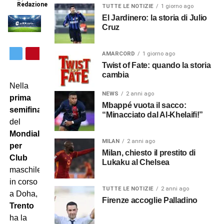
Redazione
TUTTE LE NOTIZIE
1 giorno ago
El Jardinero: la storia di Julio
Cruz
AMARCORD
1 giorno ago
Twist of Fate: quando la storia
cambia
Nella
NEWS
2 anni ago
prima
Mbappé vuota il sacco:
semifinale
“Minacciato dal Al-Khelaifi!”
del
Mondiale
MILAN
2 anni ago
per
Milan, chiesto il prestito di
Club
Lukaku al Chelsea
maschile
in corso
TUTTE LE NOTIZIE
2 anni ago
a Doha,
Firenze accoglie Palladino
Trento
ha la