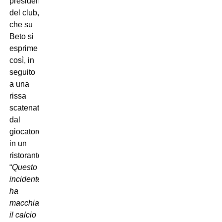
presidente
del club,
che su
Beto si
esprime
così, in
seguito
a una
rissa
scatenata
dal
giocatore
in un
ristorante:
“
Questo
incidente
ha
macchiato
il calcio