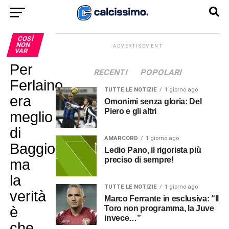
COSÌ
NON
ADVERTISEMENT
VAR
Per
RECENTI
POPOLARI
Ferlaino
TUTTE LE NOTIZIE
1 giorno ago
era
Omonimi senza gloria: Del
Piero e gli altri
meglio
di
AMARCORD
1 giorno ago
Baggio,
Ledio Pano, il rigorista più
preciso di sempre!
ma
la
TUTTE LE NOTIZIE
1 giorno ago
verità
Marco Ferrante in esclusiva: “Il
è
Toro non programma, la Juve
invece…”
che