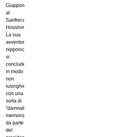
Giappone
al
Sanfrecce
Hiroshima.
La sua
avventura
nipponica
si
concluderà
in modo
non
lusinghiero,
con una
sorta di
“damnatio
memoriae”
da parte
del