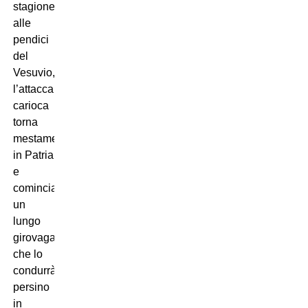
stagione
alle
pendici
del
Vesuvio,
l’attaccante
carioca
torna
mestamente
in Patria
e
comincia
un
lungo
girovagare
che lo
condurrà
persino
in