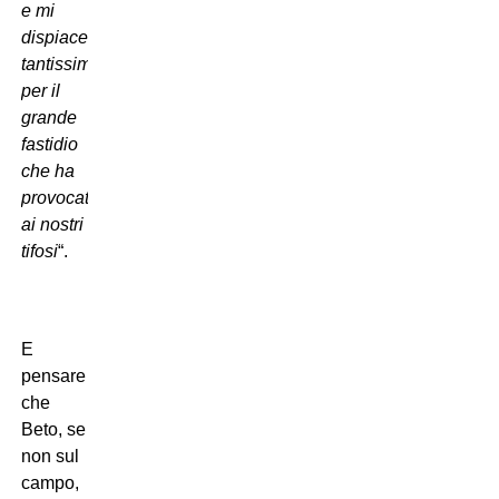
e mi
dispiace
tantissimo
per il
grande
fastidio
che ha
provocato
ai nostri
tifosi
“.
E
pensare
che
Beto, se
non sul
campo,