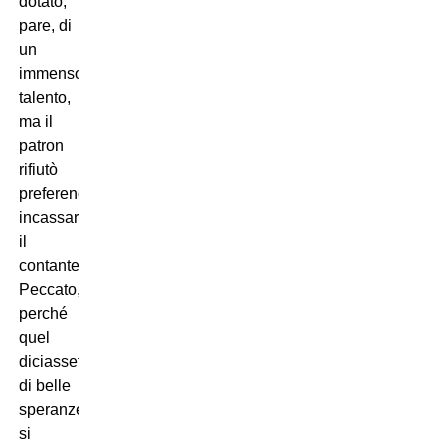
dotato,
pare, di
un
immenso
talento,
ma il
patron
rifiutò
preferendo
incassare
il
contante.
Peccato,
perché
quel
diciassettenne
di belle
speranze
si