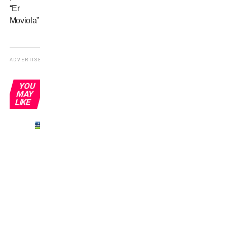
“Er
Moviola”
ADVERTISEMENT
YOU
MAY
LIKE
Javi
Moreno
prometteva:
“Io e
Sheva
faremo
40
gol”