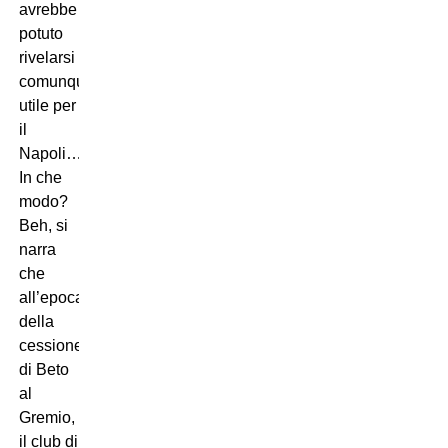
avrebbe
potuto
rivelarsi
comunque
utile per
il
Napoli…
In che
modo?
Beh, si
narra
che
all’epoca
della
cessione
di Beto
al
Gremio,
il club di