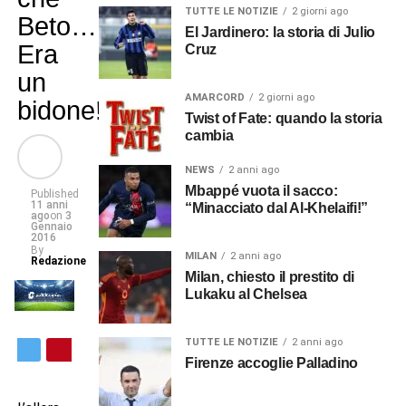
TUTTE LE NOTIZIE
2 giorni ago
Beto…
El Jardinero: la storia di Julio
Era
Cruz
un
AMARCORD
2 giorni ago
bidone!
Twist of Fate: quando la storia
cambia
NEWS
2 anni ago
Mbappé vuota il sacco:
Published
11 anni
“Minacciato dal Al-Khelaifi!”
ago
on
3
Gennaio
2016
By
MILAN
2 anni ago
Redazione
Milan, chiesto il prestito di
Lukaku al Chelsea
TUTTE LE NOTIZIE
2 anni ago
Firenze accoglie Palladino