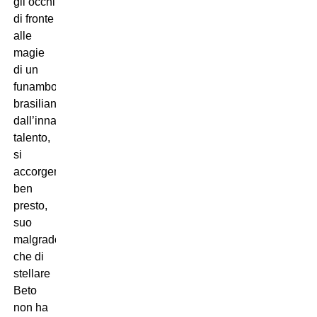
gli occhi
di fronte
alle
magie
di un
funambolo
brasiliano
dall’innato
talento,
si
accorgerà
ben
presto,
suo
malgrado,
che di
stellare
Beto
non ha