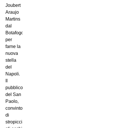
Joubert
Araujo
Martins
dal
Botafogo
per
farne la
nuova
stella
del
Napoli.
Il
pubblico
del San
Paolo,
convinto
di
stropicciarsi