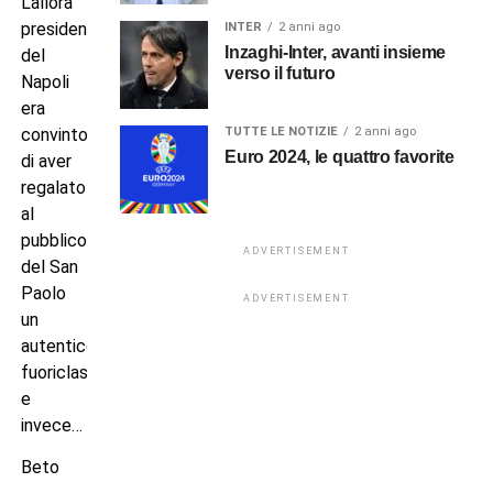
L’allora
presidente
INTER
2 anni ago
Inzaghi-Inter, avanti insieme
del
verso il futuro
Napoli
era
TUTTE LE NOTIZIE
2 anni ago
convinto
Euro 2024, le quattro favorite
di aver
regalato
al
pubblico
ADVERTISEMENT
del San
Paolo
ADVERTISEMENT
un
autentico
fuoriclasse
e
invece…
Beto