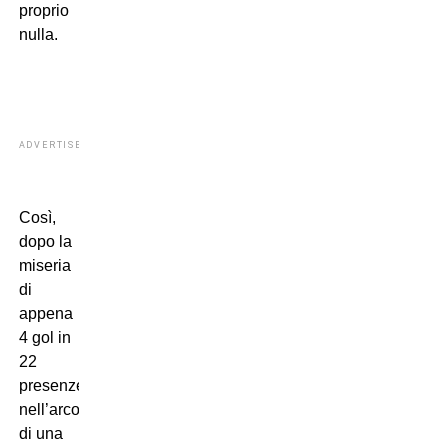
proprio
nulla.
ADVERTISEMENT
Così,
dopo la
miseria
di
appena
4 gol in
22
presenze
nell’arco
di una