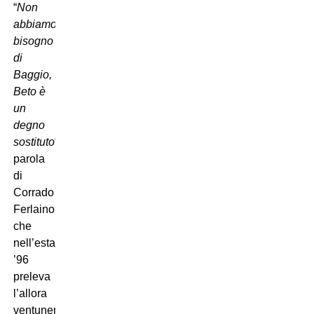
“
Non
abbiamo
bisogno
di
Baggio,
Beto è
un
degno
sostituto
“,
parola
di
Corrado
Ferlaino,
che
nell’estate
’96
preleva
l’allora
ventunenne