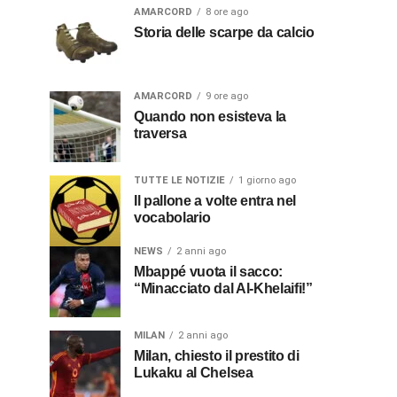
AMARCORD
8 ore ago
Storia delle scarpe da calcio
AMARCORD
9 ore ago
Quando non esisteva la
traversa
TUTTE LE NOTIZIE
1 giorno ago
Il pallone a volte entra nel
vocabolario
NEWS
2 anni ago
Mbappé vuota il sacco:
“Minacciato dal Al-Khelaifi!”
MILAN
2 anni ago
Milan, chiesto il prestito di
Lukaku al Chelsea