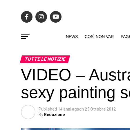
NEWS
COSÌ NON VAR
PAG
TUTTE LE NOTIZIE
VIDEO – Austr
sexy painting s
Published
14 anni ago
on
23 Ottobre 2012
By
Redazione