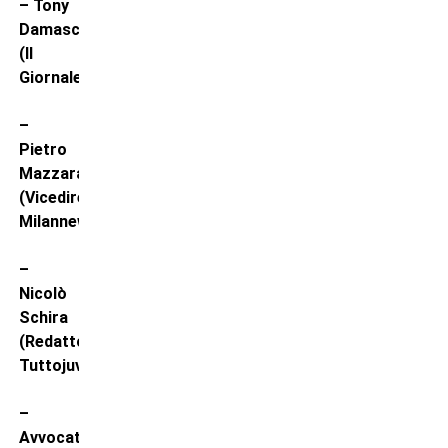
– Tony
Damascelli
(Il
Giornale)
–
Pietro
Mazzara
(Vicedirettore
Milannews.it)
–
Nicolò
Schira
(Redattore
Tuttojuve.com)
–
Avvocato