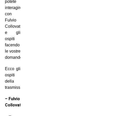
potete
interagire
con
Fulvio
Collovati
e gli
ospiti
facendo
le vostre
domande.
Ecco gli
ospiti
della
trasmissione:
– Fulvio
Collovati