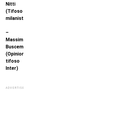
Nitti
(Tifoso
milanista)
–
Massimo
Buscemi
(Opinionista,
tifoso
Inter)
ADVERTISEMENT