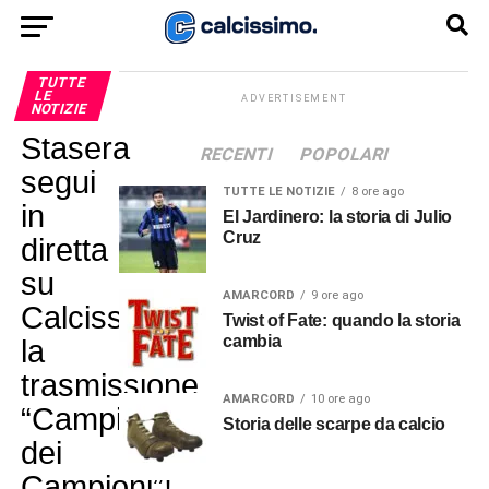
TUTTE
LE
ADVERTISEMENT
NOTIZIE
Stasera
RECENTI
POPOLARI
segui
TUTTE LE NOTIZIE
8 ore ago
in
El Jardinero: la storia di Julio
Cruz
diretta
su
AMARCORD
9 ore ago
Calcissimo
Twist of Fate: quando la storia
cambia
la
trasmissione
AMARCORD
10 ore ago
“Campionato
Storia delle scarpe da calcio
dei
Campioni”!