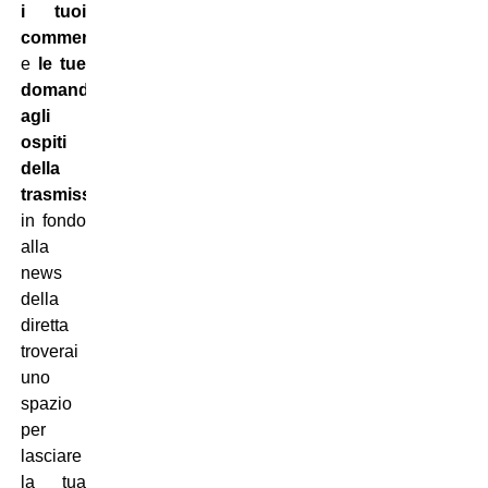
i tuoi
commenti
e
le tue
domande
agli
ospiti
della
trasmissione
:
in fondo
alla
news
della
diretta
troverai
uno
spazio
per
lasciare
la tua