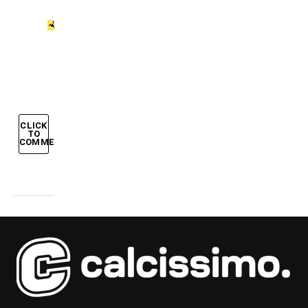
Acrobati
del
pallone
CLICK
TO
COMMENT