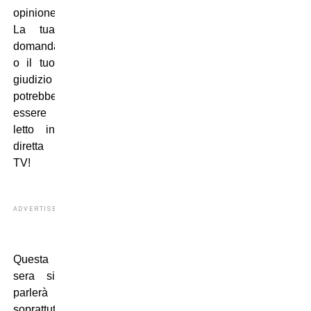
opinione.
La tua
domanda
o il tuo
giudizio
potrebbe
essere
letto in
diretta
TV!
ADVERTISEMENT
Questa
sera si
parlerà
soprattutto