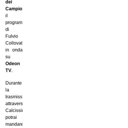
dei
Campioni
,
il
programma
di
Fulvio
Collovati
in onda
su
Odeon
TV
.
Durante
la
trasmissione,
attraverso
Calcissimo.com
potrai
mandare