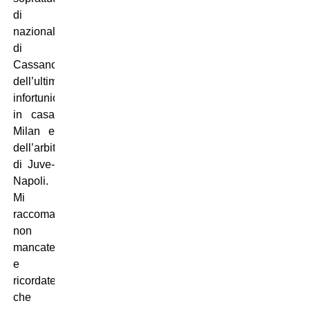
di
nazionale,
di
Cassano,
dell’ultimo
infortunio
in casa
Milan e
dell’arbitro
di Juve-
Napoli.
M
i
raccomando
non
mancate
e
ricordatevi
che