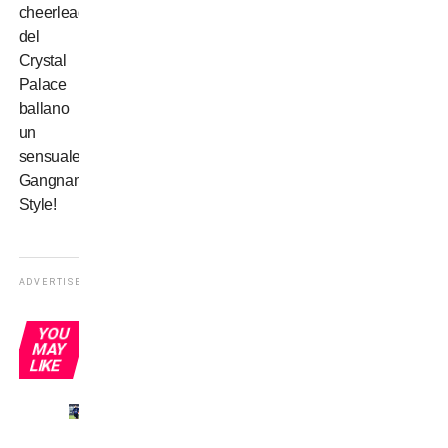
cheerleaders
del
Crystal
Palace
ballano
un
sensuale
Gangnam
Style!
ADVERTISEMENT
YOU
MAY
LIKE
El
Jardinero: