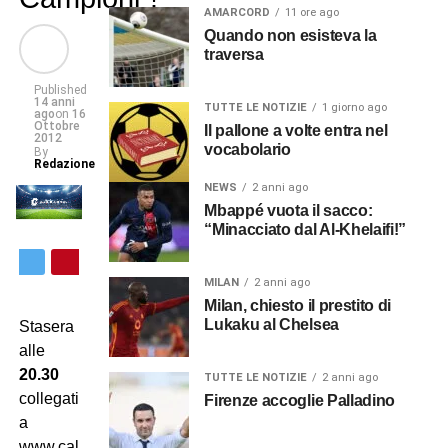
AMARCORD
11 ore ago
Quando non esisteva la
traversa
Published
14 anni
TUTTE LE NOTIZIE
1 giorno ago
ago
on
16
Ottobre
Il pallone a volte entra nel
2012
vocabolario
By
Redazione
NEWS
2 anni ago
Mbappé vuota il sacco:
“Minacciato dal Al-Khelaifi!”
MILAN
2 anni ago
Milan, chiesto il prestito di
Lukaku al Chelsea
Stasera
alle
20.30
TUTTE LE NOTIZIE
2 anni ago
collegati
Firenze accoglie Palladino
a
www.calcissimo.com,