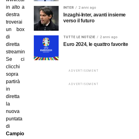
in alto a
INTER
2 anni ago
destra
Inzaghi-Inter, avanti insieme
verso il futuro
troverai
un box
di
TUTTE LE NOTIZIE
2 anni ago
Euro 2024, le quattro favorite
diretta
streaming.
Se ci
clicchi
ADVERTISEMENT
sopra
partirà
ADVERTISEMENT
in
diretta
la
nuova
puntata
di
Campionato