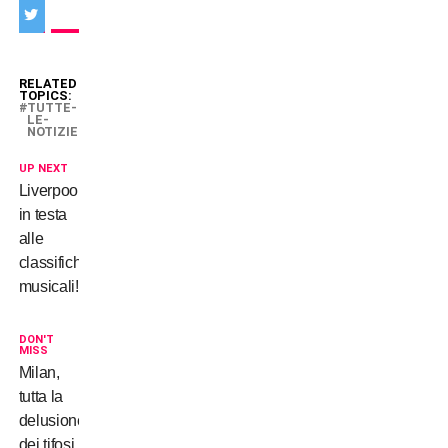
RELATED
TOPICS:
TUTTE-
LE-
NOTIZIE
UP NEXT
Liverpool
in testa
alle
classifiche…
musicali!
DON'T
MISS
Milan,
tutta la
delusione
dei tifosi