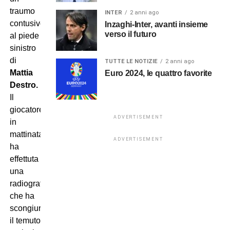
traumo
INTER
2 anni ago
contusivo
Inzaghi-Inter, avanti insieme
verso il futuro
al piede
sinistro
di
TUTTE LE NOTIZIE
2 anni ago
Mattia
Euro 2024, le quattro favorite
Destro.
Il
giocatore
ADVERTISEMENT
in
mattinata
ADVERTISEMENT
ha
effettuta
una
radiografia
che ha
scongiurato
il temuto