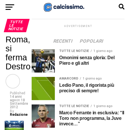
TUTTE
LE
ADVERTISEMENT
NOTIZIE
Roma,
RECENTI
POPOLARI
si
TUTTE LE NOTIZIE
1 giorno ago
ferma
Omonimi senza gloria: Del
Piero e gli altri
Destro
AMARCORD
1 giorno ago
Ledio Pano, il rigorista più
preciso di sempre!
Published
14 anni
ago
on
18
Settembre
TUTTE LE NOTIZIE
1 giorno ago
2012
By
Marco Ferrante in esclusiva: “Il
Redazione
Toro non programma, la Juve
invece…”