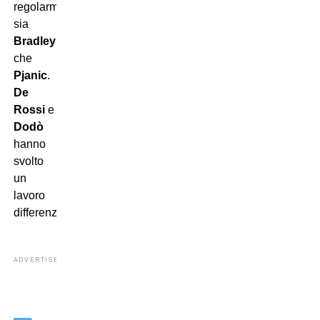
regolarmente
sia
Bradley
che
Pjanic
.
De
Rossi
e
Dodò
hanno
svolto
un
lavoro
differenziato.
ADVERTISEMENT