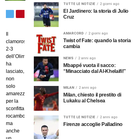
TUTTE LE NOTIZIE
2 giorni ago
El Jardinero: la storia di Julio
Cruz
AMARCORD
2 giorni ago
Il
Twist of Fate: quando la storia
clamoroso
cambia
2-3
dell’Olimpico
NEWS
2 anni ago
ha
Mbappé vuota il sacco:
“Minacciato dal Al-Khelaifi!”
lasciato,
non
solo
MILAN
2 anni ago
amarezza
Milan, chiesto il prestito di
Lukaku al Chelsea
per la
sconfitta
rocambolesca
TUTTE LE NOTIZIE
2 anni ago
ma
Firenze accoglie Palladino
anche
un