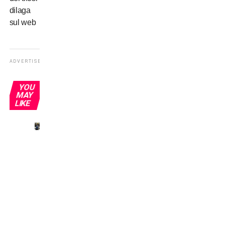
dilaga
sul web
ADVERTISEMENT
YOU
MAY
LIKE
Omonimi
senza
gloria:
Del
Piero
e gli
altri