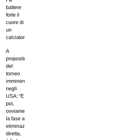
battere
forte il
cuore di
un
calciatore”.
A
proposito
del
torneo
imminente
negli
USA: “E
poi,
ovviamente,
la fase a
eliminazione
diretta,