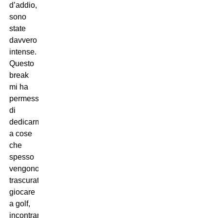
d’addio,
sono
state
davvero
intense.
Questo
break
mi ha
permesso
di
dedicarmi
a cose
che
spesso
vengono
trascurate:
giocare
a golf,
incontrare