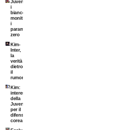
Juventus:
i
bianconeri
monitorano
i
parametri
zero
Kim-
Inter,
la
verità
dietro
il
rumor
Kim:
interessamento
della
Juventus
per il
difensore
coreano