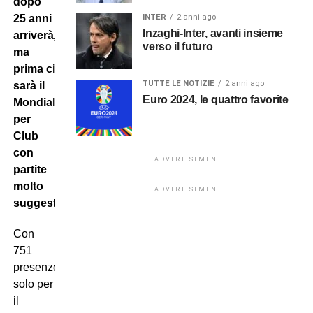
dopo
25 anni
INTER
2 anni ago
Inzaghi-Inter, avanti insieme
arriverà,
verso il futuro
ma
prima ci
TUTTE LE NOTIZIE
2 anni ago
sarà il
Euro 2024, le quattro favorite
Mondiale
per
Club
con
ADVERTISEMENT
partite
molto
ADVERTISEMENT
suggestive.
Con
751
presenze
solo per
il