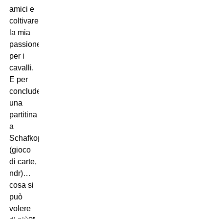
amici e
coltivare
la mia
passione
per i
cavalli.
E per
concludere,
una
partitina
a
Schafkopf
(gioco
di carte,
ndr)…
cosa si
può
volere