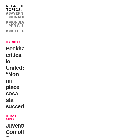
RELATED
TOPICS:
BAYERN
MONACO
MONDIALE
PER CLUB
MULLER
UP NEXT
Beckham
critica
lo
United:
“Non
mi
piace
cosa
sta
succedendo”
DON'T
MISS
Juventus:
Comolli