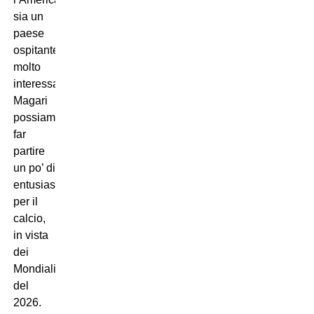
sia un
paese
ospitante
molto
interessante.
Magari
possiamo
far
partire
un po’ di
entusiasmo
per il
calcio,
in vista
dei
Mondiali
del
2026.