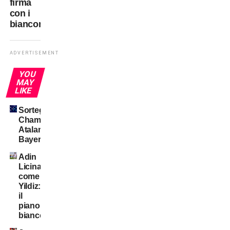
firma
con i
bianconeri
ADVERTISEMENT
YOU
MAY
LIKE
Sorteggi
Champions:
Atalanta-
Bayern
Adin
Licina
come
Yildiz:
il
piano
bianconero