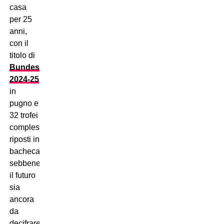
casa
per 25
anni,
con il
titolo di
Bundesliga
2024-25
in
pugno e
32 trofei
complessivi
riposti in
bacheca,
sebbene
il futuro
sia
ancora
da
decifrare.