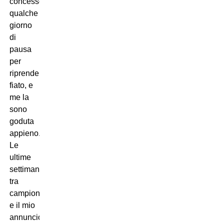
concesso
qualche
giorno
di
pausa
per
riprendere
fiato, e
me la
sono
goduta
appieno.
Le
ultime
settimane,
tra
campionato
e il mio
annuncio