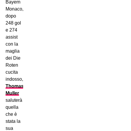
Bayern
Monaco,
dopo
248 gol
e 274
assist
con la
maglia
dei Die
Roten
cucita
indosso,
Thomas
Muller
saluterà
quella
che è
stata la
sua