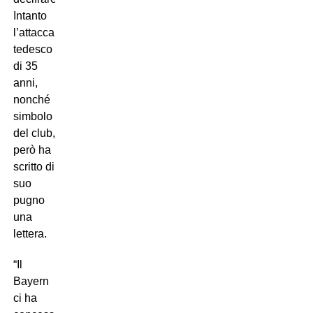
Intanto
l’attaccante
tedesco
di 35
anni,
nonché
simbolo
del club,
però ha
scritto di
suo
pugno
una
lettera.
“Il
Bayern
ci ha