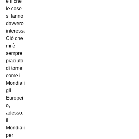
è lì che
le cose
si fanno
davvero
interessanti.
Ciò che
mi è
sempre
piaciuto
di tornei
come i
Mondiali,
gli
Europei
o,
adesso,
il
Mondiale
per