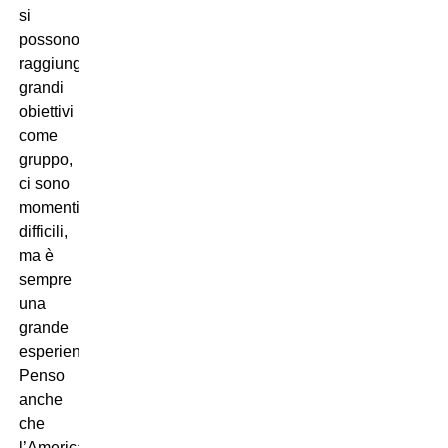
si
possono
raggiungere
grandi
obiettivi
come
gruppo,
ci sono
momenti
difficili,
ma è
sempre
una
grande
esperienza.
Penso
anche
che
l’America