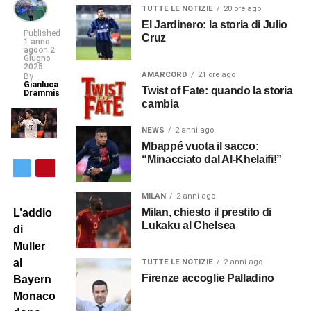
TUTTE LE NOTIZIE
20 ore ago
El Jardinero: la storia di Julio
Published
Cruz
1 anno
ago
on
2
Giugno
2025
AMARCORD
21 ore ago
By
Gianluca
Twist of Fate: quando la storia
Drammis
cambia
NEWS
2 anni ago
Mbappé vuota il sacco:
“Minacciato dal Al-Khelaifi!”
MILAN
2 anni ago
Milan, chiesto il prestito di
L’addio
Lukaku al Chelsea
di
Muller
al
TUTTE LE NOTIZIE
2 anni ago
Firenze accoglie Palladino
Bayern
Monaco