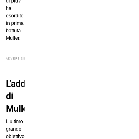
di più?”,
ha
esordito
in prima
battuta
Muller.
ADVERTISEMENT
L’addio
di
Muller
L’ultimo
grande
obiettivo: