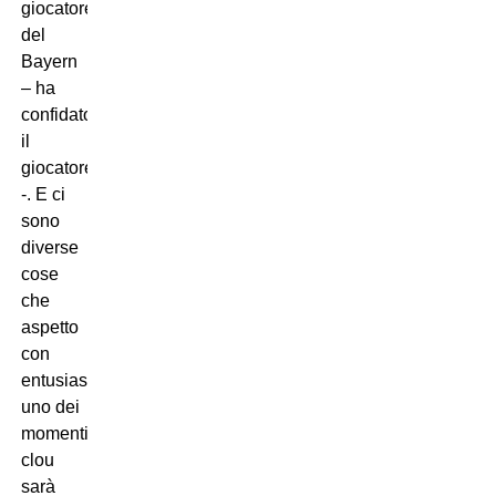
giocatore
del
Bayern
– ha
confidato
il
giocatore
-. E ci
sono
diverse
cose
che
aspetto
con
entusiasmo:
uno dei
momenti
clou
sarà