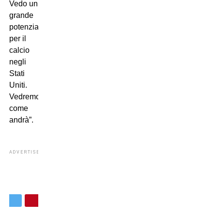
Vedo un
grande
potenziale
per il
calcio
negli
Stati
Uniti.
Vedremo
come
andrà”.
ADVERTISEMENT