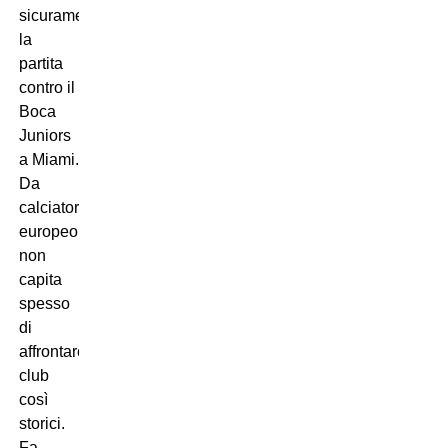
sicuramente
la
partita
contro il
Boca
Juniors
a Miami.
Da
calciatore
europeo,
non
capita
spesso
di
affrontare
club
così
storici.
Fa