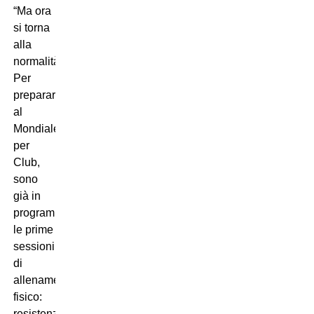
“Ma ora
si torna
alla
normalità.
Per
prepararci
al
Mondiale
per
Club,
sono
già in
programma
le prime
sessioni
di
allenamento
fisico:
resistenza,