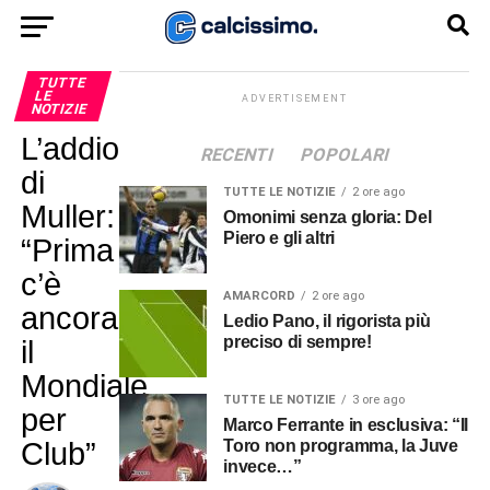
TUTTE
LE
ADVERTISEMENT
NOTIZIE
L’addio
RECENTI
POPOLARI
di
TUTTE LE NOTIZIE
2 ore ago
Muller:
Omonimi senza gloria: Del
Piero e gli altri
“Prima
c’è
AMARCORD
2 ore ago
ancora
Ledio Pano, il rigorista più
preciso di sempre!
il
Mondiale
TUTTE LE NOTIZIE
3 ore ago
per
Marco Ferrante in esclusiva: “Il
Club”
Toro non programma, la Juve
invece…”