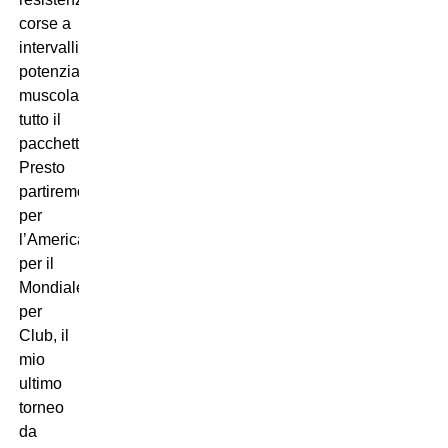
corse a
intervalli,
potenziamento
muscolare…
tutto il
pacchetto.
Presto
partiremo
per
l’America,
per il
Mondiale
per
Club, il
mio
ultimo
torneo
da