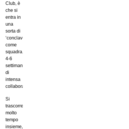
Club, è
che si
entra in
una
sorta di
‘conclave’
come
squadra,
4-6
settimane
di
intensa
collaborazione.
Si
trascorre
molto
tempo
insieme,