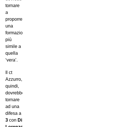
tornare
a
proporre
una
formazione
più
simile a
quella
‘vera’.
Il ct
Azzurro,
quindi,
dovrebbe
tornare
ad una
difesa a
3
con
Di
Lorenzo
,