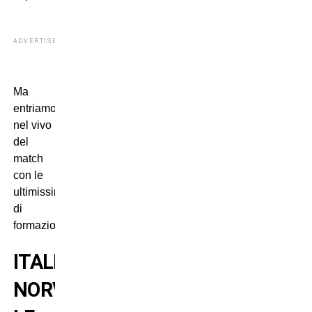
ADVERTISEMENT
Ma
entriamo
nel vivo
del
match
con le
ultimissime
di
formazione.
ITALIA-
NORVEGIA: