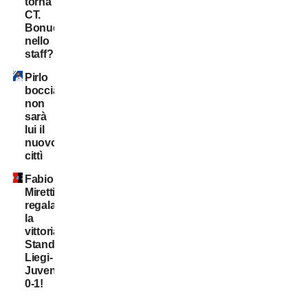
torna
CT.
Bonucci
nello
staff?
Pirlo
bocciato:
non
sarà
lui il
nuovo
cittì
Fabio
Miretti
regala
la
vittoria,
Standard
Liegi-
Juventus
0-1!