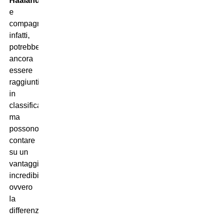
Haaland
e
compagni,
infatti,
potrebbero
ancora
essere
raggiunti
in
classifica,
ma
possono
contare
su un
vantaggio
incredibile:
ovvero
la
differenza