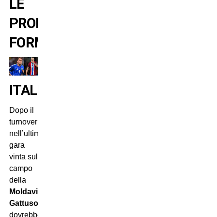
LE
PROBABILI
FORMAZIONI
ITALIA
Dopo il
turnover
nell’ultima
gara
vinta sul
campo
della
Moldavia
,
Gattuso
dovrebbe