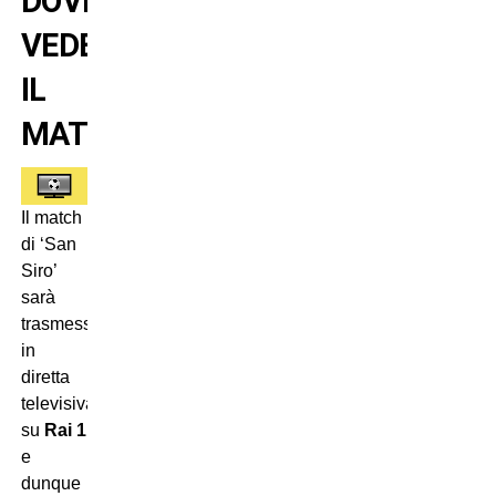
DOVE
VEDERE
IL
MATCH
Il match
di ‘San
Siro’
sarà
trasmesso
in
diretta
televisiva
su
Rai 1
e
dunque