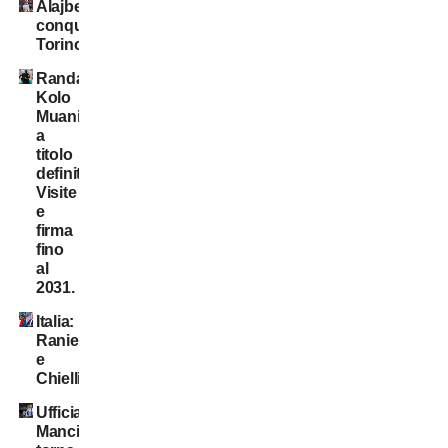
Alajbegovic
conquista
Torino
Randal
Kolo
Muani:
a
titolo
definitivo!
Visite
e
firma
fino
al
2031.
Italia:
Ranieri
e
Chiellini?
Ufficiale:
Mancini