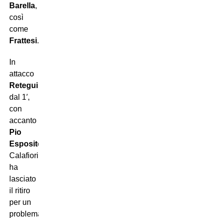
Barella
,
così
come
Frattesi
.
In
attacco
Retegui
dal 1′,
con
accanto
Pio
Esposito
.
Calafiori
ha
lasciato
il ritiro
per un
problema