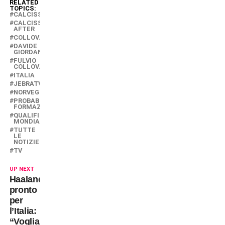
RELATED
TOPICS:
CALCISSIMO
CALCISSIMO
AFTER
COLLOVATI
DAVIDE
GIORDANA
FULVIO
COLLOVATI
ITALIA
JEBRATV
NORVEGIA
PROBABILI
FORMAZIONI
QUALIFICAZIONI
MONDIALI
TUTTE
LE
NOTIZIE
TV
UP NEXT
Haaland
pronto
per
l’Italia:
“Vogliamo