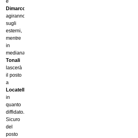
e
Dimarco
agiranno
sugli
esterni,
mentre
in
mediana
Tonali
lascerà
il posto
a
Locatelli
in
quanto
diffidato.
Sicuro
del
posto