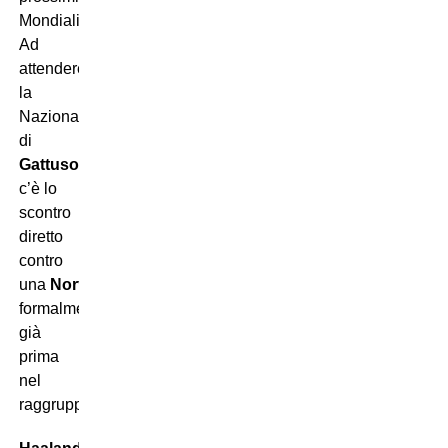
Mondiali.
Ad
attendere
la
Nazionale
di
Gattuso
c’è lo
scontro
diretto
contro
una
Norvegia
:
formalmente
già
prima
nel
raggruppamento.