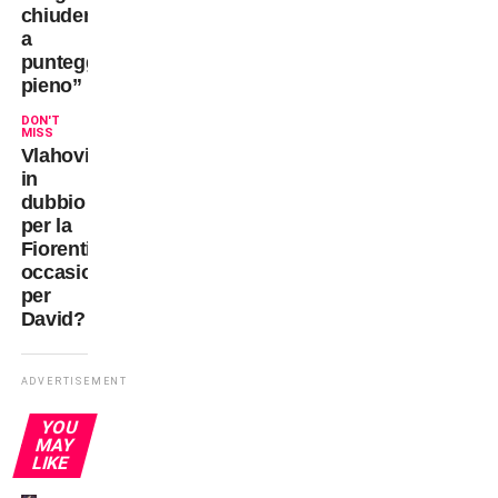
chiudere
a
punteggio
pieno”
DON'T
MISS
Vlahovic
in
dubbio
per la
Fiorentina:
occasione
per
David?
ADVERTISEMENT
YOU
MAY
LIKE