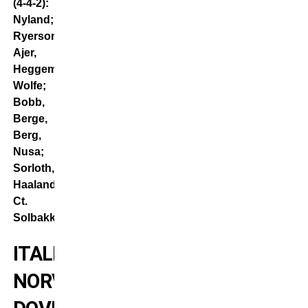
(4-4-2):
Nyland;
Ryerson,
Ajer,
Heggem,
Wolfe;
Bobb,
Berge,
Berg,
Nusa;
Sorloth,
Haaland.
Ct.
Solbakken
ITALIA-
NORVEGIA: