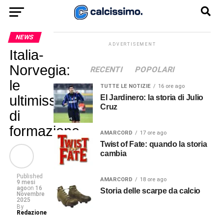
NEWS
ADVERTISEMENT
Italia-
Norvegia:
RECENTI
POPOLARI
le
TUTTE LE NOTIZIE
16 ore ago
ultimissime
El Jardinero: la storia di Julio
Cruz
di
formazione
AMARCORD
17 ore ago
Twist of Fate: quando la storia
cambia
Published
AMARCORD
18 ore ago
9 mesi
ago
on
16
Storia delle scarpe da calcio
Novembre
2025
By
Redazione