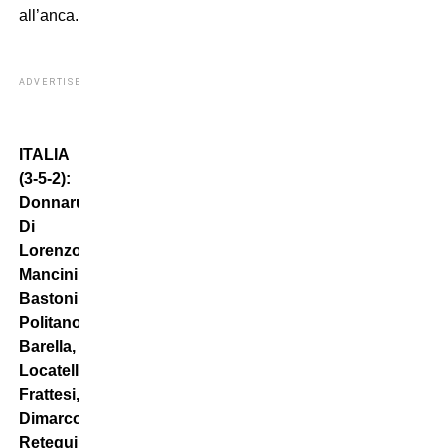
all’anca.
ADVERTISEMENT
ITALIA
(3-5-2):
Donnarumma;
Di
Lorenzo,
Mancini,
Bastoni;
Politano,
Barella,
Locatelli,
Frattesi,
Dimarco;
Retegui,