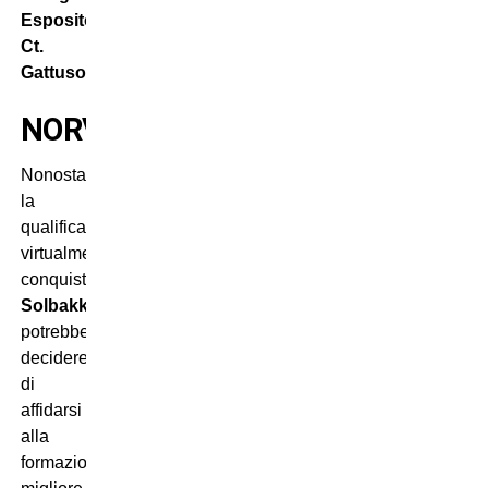
Esposito.
Ct.
Gattuso
NORVEGIA
Nonostante
la
qualificazione
virtualmente
conquistata,
Solbakken
potrebbe
decidere
di
affidarsi
alla
formazione