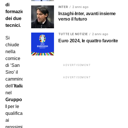
di
INTER
2 anni ago
formazione
Inzaghi-Inter, avanti insieme
dei due
verso il futuro
tecnici.
TUTTE LE NOTIZIE
2 anni ago
Si
Euro 2024, le quattro favorite
chiude
nella
cornice
di ‘San
ADVERTISEMENT
Siro’ il
ADVERTISEMENT
cammino
dell’
Italia
nel
Gruppo
I
per le
qualificazioni
ai
prossimi