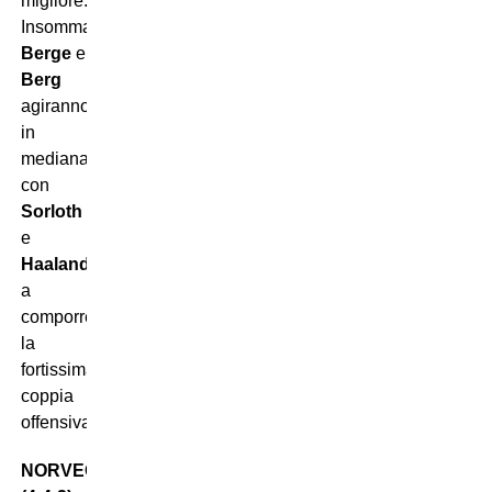
migliore.
Insomma:
Berge
e
Berg
agiranno
in
mediana,
con
Sorloth
e
Haaland
a
comporre
la
fortissima
coppia
offensiva.
NORVEGIA