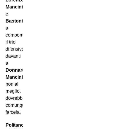
Mancini
e
Bastoni
a
comporre
il trio
difensivo
davanti
a
Donnarumma
.
Mancini
,
non al
meglio,
dovrebbe
comunque
farcela.
Politano