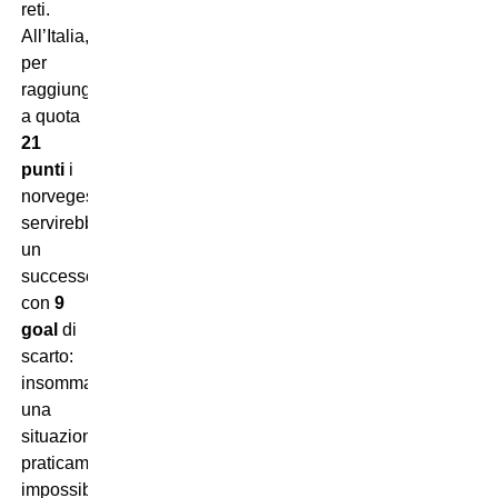
reti.
All’Italia,
per
raggiungere
a quota
21
punti
i
norvegesi,
servirebbe
un
successo
con
9
goal
di
scarto:
insomma,
una
situazione
praticamente
impossibile.