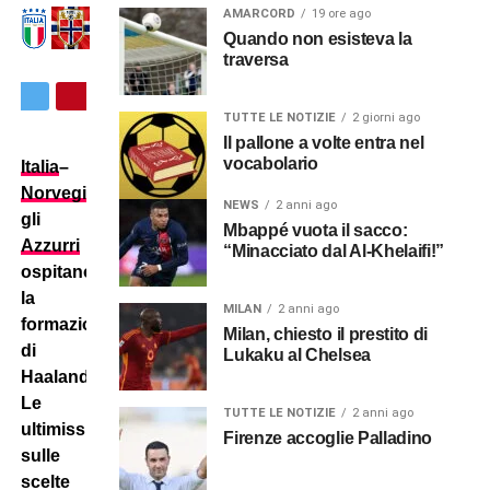
AMARCORD
19 ore ago
Quando non esisteva la
traversa
TUTTE LE NOTIZIE
2 giorni ago
Il pallone a volte entra nel
vocabolario
Italia
–
Norvegia
:
NEWS
2 anni ago
gli
Mbappé vuota il sacco:
Azzurri
“Minacciato dal Al-Khelaifi!”
ospitano
la
MILAN
2 anni ago
formazione
Milan, chiesto il prestito di
di
Lukaku al Chelsea
Haaland.
Le
TUTTE LE NOTIZIE
2 anni ago
ultimissime
Firenze accoglie Palladino
sulle
scelte