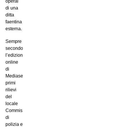
operai
di una
ditta
faentina
esterna.
Sempre
secondo
l’edizione
online
di
Mediaset i
primi
rilievi
del
locale
Commissariato
di
polizia e