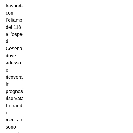
trasportato
con
l’eliambulanza
del 118
all’ospedale
di
Cesena,
dove
adesso
è
ricoverato
in
prognosi
riservata.
Entrambi
i
meccanici
sono