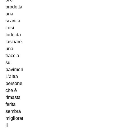
prodotta
una
scarica
così
forte da
lasciare
una
traccia
sul
pavimento.
L’altra
persone
che è
rimasta
ferita
sembra
migliorare.
Il