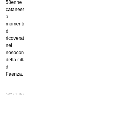
58enne
catanese
al
momento
è
ricoverato
nel
nosocomio
della città
di
Faenza.
ADVERTISEMENT