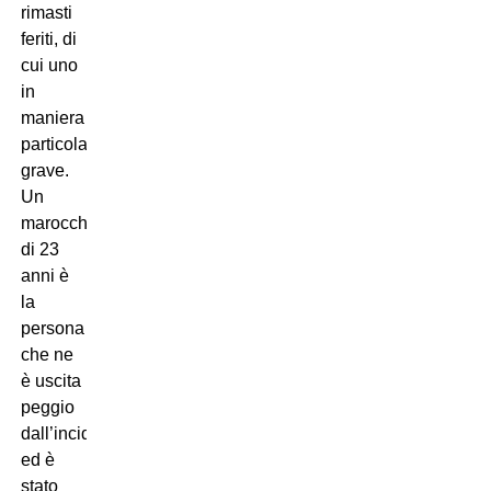
rimasti
feriti, di
cui uno
in
maniera
particolarmente
grave.
Un
marocchino
di 23
anni è
la
persona
che ne
è uscita
peggio
dall’incidente
ed è
stato