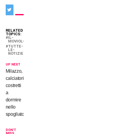
RELATED
TOPICS:
IL-
MOVIOLONE
TUTTE-
LE-
NOTIZIE
UP NEXT
Milazzo,
calciatori
costretti
a
dormire
nello
spogliatoio
DON'T
MISS