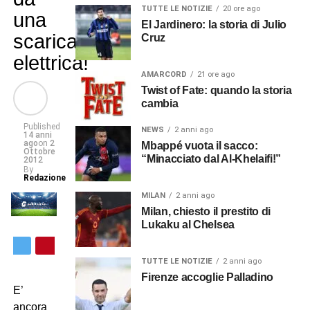
TUTTE LE NOTIZIE
20 ore ago
una
El Jardinero: la storia di Julio
scarica
Cruz
elettrica!
AMARCORD
21 ore ago
Twist of Fate: quando la storia
cambia
Published
NEWS
2 anni ago
14 anni
ago
on
2
Mbappé vuota il sacco:
Ottobre
“Minacciato dal Al-Khelaifi!”
2012
By
Redazione
MILAN
2 anni ago
Milan, chiesto il prestito di
Lukaku al Chelsea
TUTTE LE NOTIZIE
2 anni ago
Firenze accoglie Palladino
E’
ancora