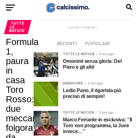
TUTTE
LE
ADVERTISEMENT
NOTIZIE
Formula
RECENTI
POPOLARI
1,
TUTTE LE NOTIZIE
2 ore ago
paura
Omonimi senza gloria: Del
Piero e gli altri
in
casa
AMARCORD
2 ore ago
Toro
Ledio Pano, il rigorista più
preciso di sempre!
Rosso:
due
TUTTE LE NOTIZIE
3 ore ago
meccanici
Marco Ferrante in esclusiva: “Il
folgorati
Toro non programma, la Juve
invece…”
da