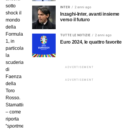
sotto
INTER
2 anni ago
shock il
Inzaghi-Inter, avanti insieme
verso il futuro
mondo
della
Formula
TUTTE LE NOTIZIE
2 anni ago
1, in
Euro 2024, le quattro favorite
particolare
la
scuderia
ADVERTISEMENT
di
Faenza
ADVERTISEMENT
della
Toro
Rosso.
Stamattina
– come
riporta
“
sportmediaset
”