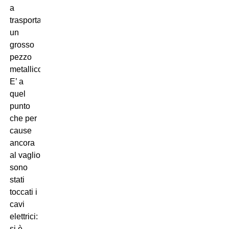
a
trasportare
un
grosso
pezzo
metallico.
E’ a
quel
punto
che per
cause
ancora
al vaglio
sono
stati
toccati i
cavi
elettrici:
si è