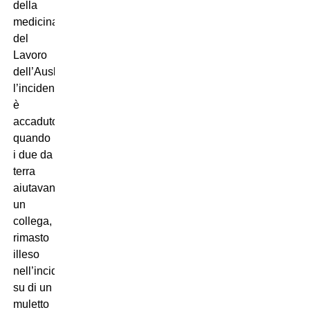
della
medicina
del
Lavoro
dell’Ausl,
l’incidente
è
accaduto
quando
i due da
terra
aiutavano
un
collega,
rimasto
illeso
nell’incidente,
su di un
muletto