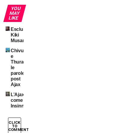
YOU
MAY
LIKE
Esclusiva:
Kiki
Musampa
Chivu
e
Thuram:
le
parole
post
Ajax
L’Ajax
come
Insinna
CLICK
TO
COMMENT