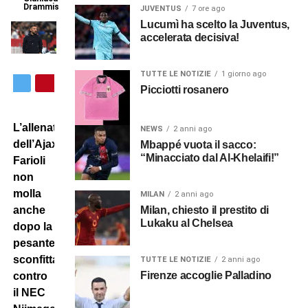
Drammis
JUVENTUS
7 ore ago
Lucumì ha scelto la Juventus,
accelerata decisiva!
TUTTE LE NOTIZIE
1 giorno ago
Picciotti rosanero
L’allenatore
NEWS
2 anni ago
dell’Ajax
Mbappé vuota il sacco:
“Minacciato dal Al-Khelaifi!”
Farioli
non
molla
MILAN
2 anni ago
Milan, chiesto il prestito di
anche
Lukaku al Chelsea
dopo la
pesante
sconfitta
TUTTE LE NOTIZIE
2 anni ago
Firenze accoglie Palladino
contro
il NEC