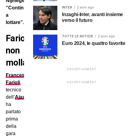
Nijmegen:
“Continuiamo
INTER
2 anni ago
Inzaghi-Inter, avanti insieme
a
verso il futuro
lottare”.
Farioli
TUTTE LE NOTIZIE
2 anni ago
Euro 2024, le quattro favorite
non
molla
ADVERTISEMENT
Francesco
Farioli
,
ADVERTISEMENT
tecnico
dell’
Ajax
,
ha
parlato
prima
della
gara