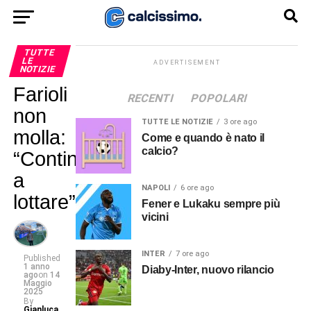
TUTTE
LE
ADVERTISEMENT
NOTIZIE
Farioli
RECENTI
POPOLARI
non
TUTTE LE NOTIZIE
3 ore ago
molla:
Come e quando è nato il
calcio?
“Continuiamo
a
NAPOLI
6 ore ago
lottare”
Fener e Lukaku sempre più
vicini
INTER
7 ore ago
Published
1 anno
Diaby-Inter, nuovo rilancio
ago
on
14
Maggio
2025
By
Gianluca