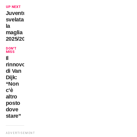
UP NEXT
Juventus:
svelata
la
maglia
2025/2026
DON'T
MISS
Il
rinnovo
di Van
Dijk:
“Non
c’è
altro
posto
dove
stare”
ADVERTISEMENT