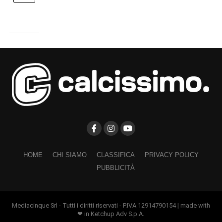
HOME
CHI SIAMO
CLASSIFICA
PRIVACY POLICY
PUBBLICITÀ
Mediacinque Srl - Tutti i diritti riservati - P.IVA 12914790154 | made with
❤ in Ketchup Adv S.p.A.