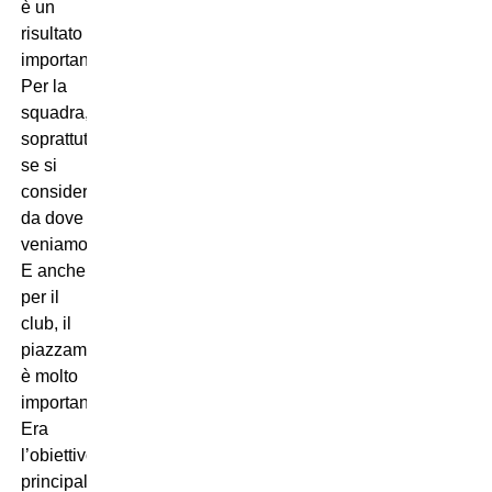
è un
risultato
importante.
Per la
squadra,
soprattutto
se si
considera
da dove
veniamo.
E anche
per il
club, il
piazzamento
è molto
importante.
Era
l’obiettivo
principale