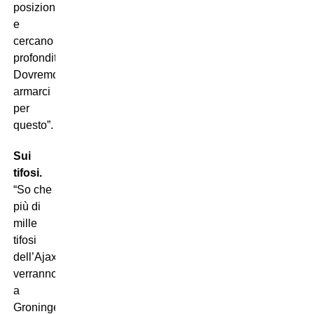
posizione
e
cercano
profondità.
Dovremo
armarci
per
questo”.
Sui
tifosi.
“So che
più di
mille
tifosi
dell’Ajax
verranno
a
Groningen