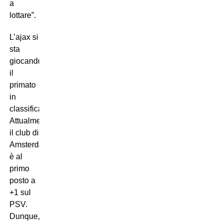
a
lottare”.
L’ajax si
sta
giocando
il
primato
in
classifica.
Attualmente
il club di
Amsterdam
è al
primo
posto a
+1 sul
PSV.
Dunque,