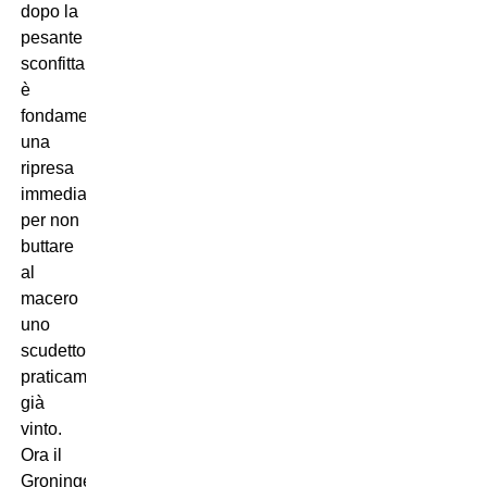
dopo la
pesante
sconfitta
è
fondamentale
una
ripresa
immediata
per non
buttare
al
macero
uno
scudetto
praticamente
già
vinto.
Ora il
Groningen