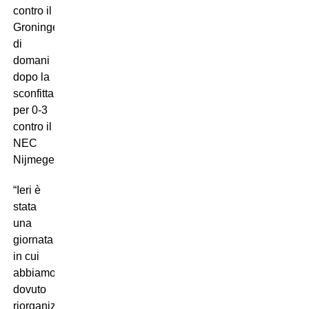
contro il
Groningen
di
domani
dopo la
sconfitta
per 0-3
contro il
NEC
Nijmegen.
“Ieri è
stata
una
giornata
in cui
abbiamo
dovuto
riorganizzarci,