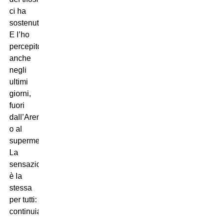
ci ha
sostenuto.
E l’ho
percepito
anche
negli
ultimi
giorni,
fuori
dall’Arena
o al
supermercato.
La
sensazione
è la
stessa
per tutti:
continuiamo