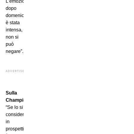
L’emozione
dopo
domenica
è stata
intensa,
non si
può
negare”.
ADVERTISEMENT
Sulla
Champions.
“Se lo si
considera
in
prospettiva,