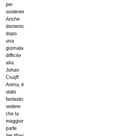
per
sostenerci.
Anche
domenica,
dopo
una
giornata
difficile
alla
Johan
Cruijff
Arena, è
stato
fantastico
vedere
che la
maggior
parte
dei tifosi