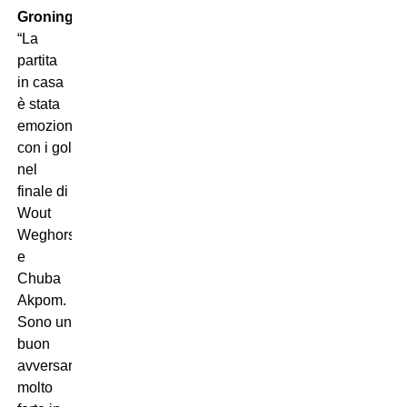
Groningen.
“La
partita
in casa
è stata
emozionante,
con i gol
nel
finale di
Wout
Weghorst
e
Chuba
Akpom.
Sono un
buon
avversario,
molto