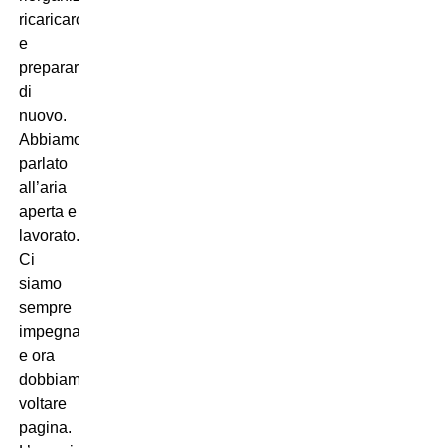
ricaricarci
e
prepararci
di
nuovo.
Abbiamo
parlato
all’aria
aperta e
lavorato.
Ci
siamo
sempre
impegnati
e ora
dobbiamo
voltare
pagina.