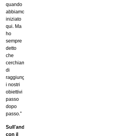
quando
abbiamo
iniziato
qui. Ma
ho
sempre
detto
che
cerchiamo
di
raggiungere
i nostri
obiettivi
passo
dopo
passo.”
Sull’andata
con il