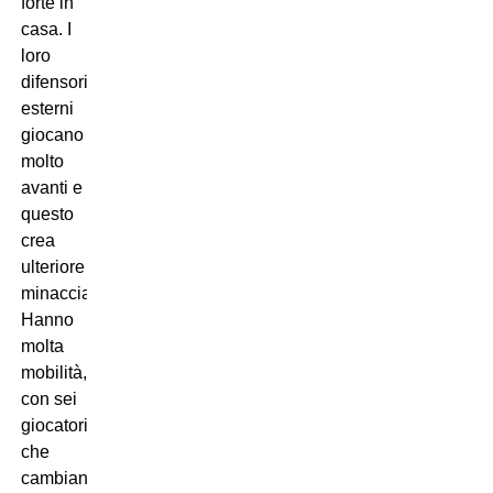
forte in
casa. I
loro
difensori
esterni
giocano
molto
avanti e
questo
crea
ulteriore
minaccia.
Hanno
molta
mobilità,
con sei
giocatori
che
cambiano