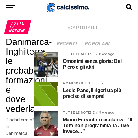
TUTTE
LE
ADVERTISEMENT
NOTIZIE
Danimarca-
RECENTI
POPOLARI
Inghilterra,
TUTTE LE NOTIZIE
8 ore ago
le
Omonimi senza gloria: Del
Piero e gli altri
probabili
formazioni
AMARCORD
8 ore ago
e
Ledio Pano, il rigorista più
preciso di sempre!
dove
vederla
TUTTE LE NOTIZIE
9 ore ago
Marco Ferrante in esclusiva: “Il
L’Inghilterra affronta
Toro non programma, la Juve
la
invece…”
Danimarca