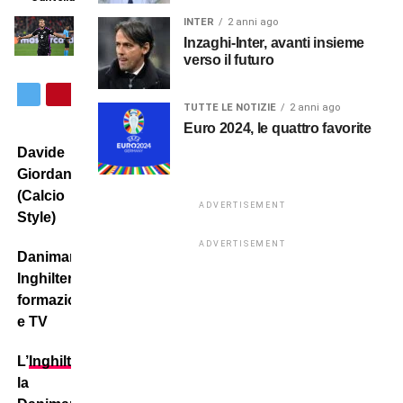
INTER
2 anni ago
Inzaghi-Inter, avanti insieme
verso il futuro
TUTTE LE NOTIZIE
2 anni ago
Euro 2024, le quattro favorite
Davide
Giordana
(Calcio
ADVERTISEMENT
Style)
ADVERTISEMENT
Danimarca-
Inghilterra:
formazioni
e TV
L’
Inghilterra
affronta
la