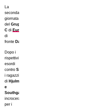
La
seconda
giornata
del
Gruppo
C
di
Euro2024
metterà
di
fronte
Danimarca
e
Inghilterra
.
Dopo i
rispettivi
esordi
contro
Slovenia
e
Serbia
,
i ragazzi
di
Hjulmand
e
Southgate
si
incroceranno
per i