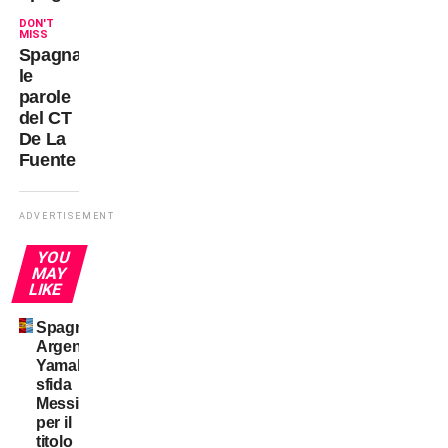
DON'T
MISS
Spagna,
le
parole
del CT
De La
Fuente
ADVERTISEMENT
YOU
MAY
LIKE
Spagna-
Argentina:
Yamal
sfida
Messi
per il
titolo