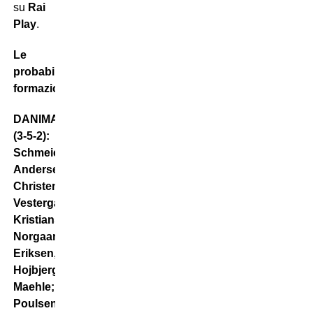
su
Rai
Play
.
Le
probabili
formazioni
DANIMARCA
(3-5-2):
Schmeichel;
Andersen,
Christensen,
Vestergaard;
Kristiansen,
Norgaard,
Eriksen,
Hojbjerg,
Maehle;
Poulsen,