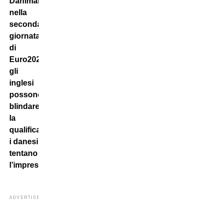
Danimarca
nella
seconda
giornata
di
Euro2024:
gli
inglesi
possono
blindare
la
qualificazione,
i danesi
tentano
l’impresa.
ADVERTISEMENT