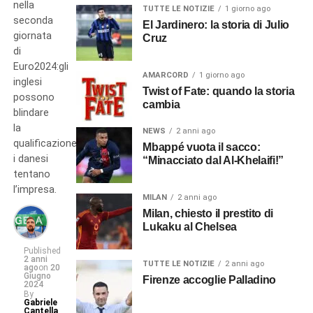
nella
TUTTE LE NOTIZIE
1 giorno ago
seconda
El Jardinero: la storia di Julio
giornata
Cruz
di
Euro2024:gli
AMARCORD
1 giorno ago
inglesi
Twist of Fate: quando la storia
possono
cambia
blindare
la
NEWS
2 anni ago
qualificazione,
Mbappé vuota il sacco:
i danesi
“Minacciato dal Al-Khelaifi!”
tentano
l’impresa.
MILAN
2 anni ago
Milan, chiesto il prestito di
Lukaku al Chelsea
Published
2 anni
TUTTE LE NOTIZIE
2 anni ago
ago
on
20
Giugno
Firenze accoglie Palladino
2024
By
Gabriele
Cantella