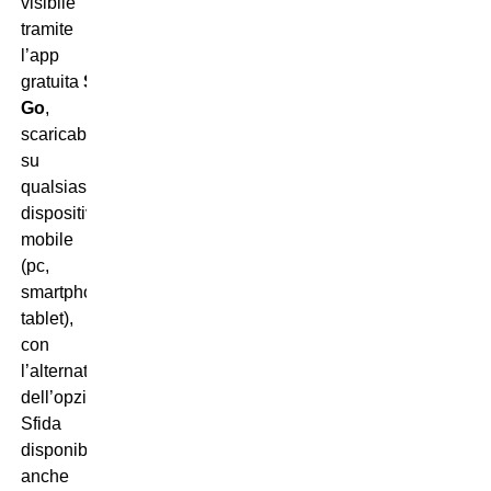
visibile
tramite
l’app
gratuita
Sky
Go
,
scaricabile
su
qualsiasi
dispositivo
mobile
(pc,
smartphone,
tablet),
con
l’alternativa
dell’opzione
Now
.
Sfida
disponibile
anche