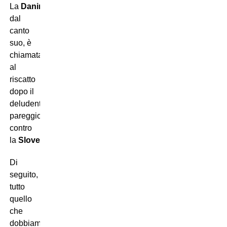
La
Danimarca
,
dal
canto
suo, è
chiamata
al
riscatto
dopo il
deludente
pareggio
contro
la
Slovenia
.
Di
seguito,
tutto
quello
che
dobbiamo