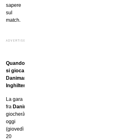
sapere
sul
match.
ADVERTISEMENT
Quando
si gioca
Danimarca-
Inghilterra
La gara
fra
Danimarca
e
Inghilterra
si
giocherà
oggi
(giovedì
20