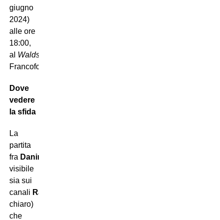
giugno
2024)
alle ore
18:00,
al
Waldstadion
di
Francoforte.
Dove
vedere
la sfida
La
partita
fra
Danimarca
e
Inghilterra
sarà
visibile
sia sui
canali
Rai
(in
chiaro)
che