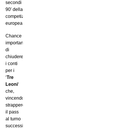
secondi
90′ della
competizione
europea.
Chance
importante
di
chiudere
i conti
per i
‘
Tre
Leoni
‘
che,
vincendo,
strapperebbero
il pass
al turno
successivo.