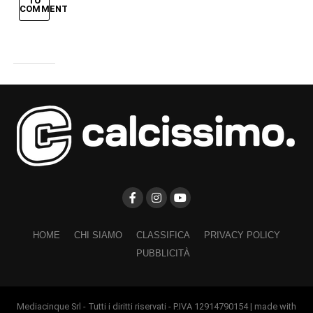
TO
COMMENT
HOME
CHI SIAMO
CLASSIFICA
PRIVACY POLICY
PUBBLICITÀ
Mediacinque Srl - Tutti i diritti riservati - P.IVA 12914790154 | made with