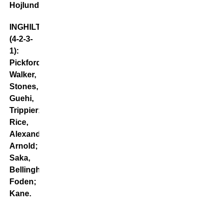
Hojlund.
INGHILTERRA
(4-2-3-
1):
Pickford;
Walker,
Stones,
Guehi,
Trippier;
Rice,
Alexander
Arnold;
Saka,
Bellingham,
Foden;
Kane.