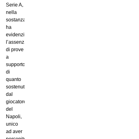
Serie A,
nella
sostanza,
ha
evidenziato
l’assenza
di prove
a
supporto
di
quanto
sostenuto
dal
giocatore
del
Napoli,
unico
ad aver
percepito