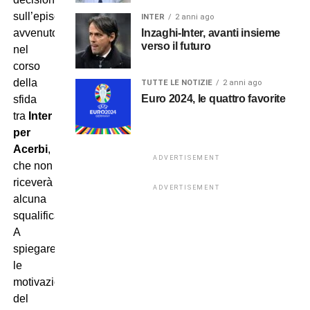
sull’episodio
INTER
2 anni ago
avvenuto
Inzaghi-Inter, avanti insieme
verso il futuro
nel
corso
della
TUTTE LE NOTIZIE
2 anni ago
Euro 2024, le quattro favorite
sfida
tra
Inter
e
Napoli
è arrivata:
assoluzione
per
Acerbi
,
ADVERTISEMENT
che non
riceverà pertanto
ADVERTISEMENT
alcuna
squalifica.
A
spiegare
le
motivazioni
del