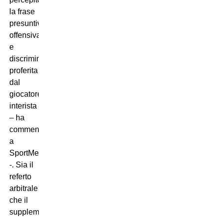
la frase
presuntivamente
offensiva
e
discriminatoria
proferita
dal
giocatore
interista
– ha
commentato
a
SportMediaset
-. Sia il
referto
arbitrale
che il
supplemento