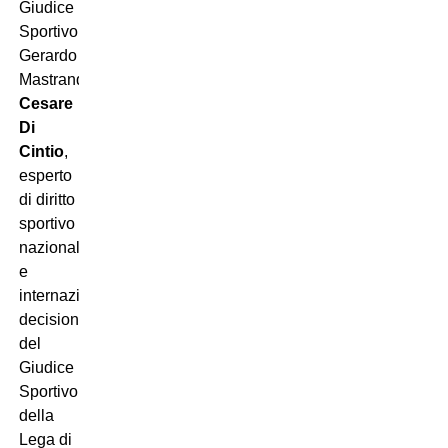
Giudice
Sportivo
Gerardo
Mastrandrea è l’
Avvocato
Cesare
Di
Cintio
,
esperto
di diritto
sportivo
nazionale
e
internazionale: “La
decisione
del
Giudice
Sportivo
della
Lega di