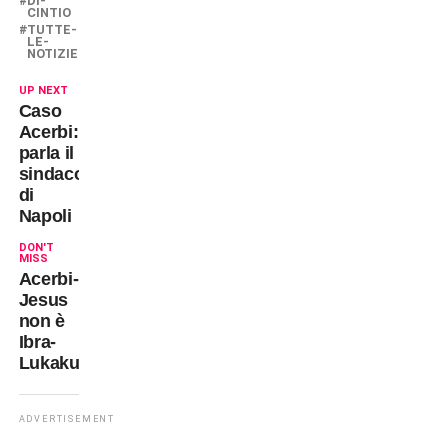
DI-
CINTIO
TUTTE-
LE-
NOTIZIE
UP NEXT
Caso
Acerbi:
parla il
sindaco
di
Napoli
DON'T
MISS
Acerbi-
Jesus
non è
Ibra-
Lukaku
ADVERTISEMENT