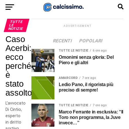
TUTTE
LE
ADVERTISEMENT
NOTIZIE
Caso
RECENTI
POPOLARI
Acerbi:
TUTTE LE NOTIZIE
6 ore ago
ecco
Omonimi senza gloria: Del
Piero e gli altri
perché
è
AMARCORD
7 ore ago
stato
Ledio Pano, il rigorista più
preciso di sempre!
assolto
L’avvocato
TUTTE LE NOTIZIE
7 ore ago
Di Cintio,
Marco Ferrante in esclusiva: “Il
esperto
Toro non programma, la Juve
in diritto
invece…”
sortivo,