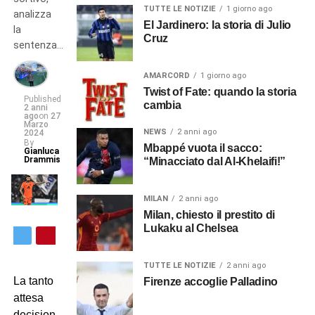
TUTTE LE NOTIZIE
1 giorno ago
analizza
El Jardinero: la storia di Julio
la
Cruz
sentenza…
AMARCORD
1 giorno ago
Twist of Fate: quando la storia
Published
cambia
2 anni
ago
on
27
Marzo
NEWS
2 anni ago
2024
By
Mbappé vuota il sacco:
Gianluca
Drammis
“Minacciato dal Al-Khelaifi!”
MILAN
2 anni ago
Milan, chiesto il prestito di
Lukaku al Chelsea
TUTTE LE NOTIZIE
2 anni ago
La tanto
Firenze accoglie Palladino
attesa
decisione