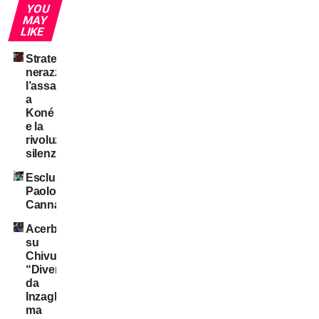
YOU
MAY
LIKE
Strategia
nerazzurra:
l’assalto
a
Koné
e la
rivoluzione
silenziosa
Esclusiva:
Paolo
Cannavaro
Acerbi
su
Chivu:
“Diverso
da
Inzaghi,
ma