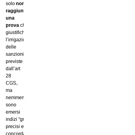
solo
non
è
stata
raggiunta
una
prova
che
giustifichi
l’irrigazione
delle
sanzioni
previste
dall’art
28
CGS,
ma
nemmeno
sono
emersi
indizi “gravi,
precisi e
concordanti