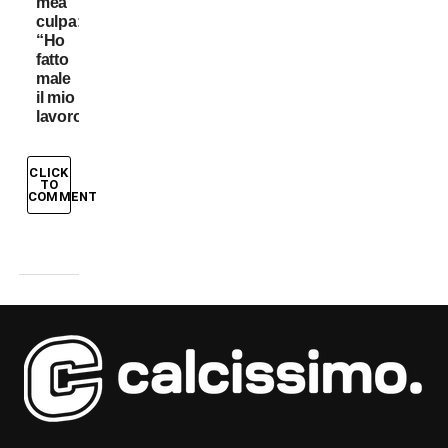
mea
culpa:
“Ho
fatto
male
il mio
lavoro”
CLICK
TO
COMMENT