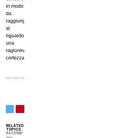
in modo
da
raggiungere
al
riguardo
una
ragionevole
certezza”.
ADVERTISEMENT
RELATED
TOPICS:
ACERBI