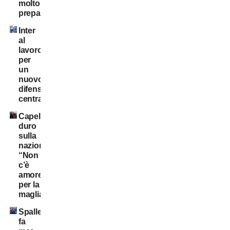
molto
preparato”
Inter
al
lavoro
per
un
nuovo
difensore
centrale
Capello
duro
sulla
nazionale:
“Non
c’è
amore
per la
maglia”
Spalletti
fa