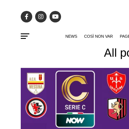
NEWS
COSÌ NON VAR
PAG
All 